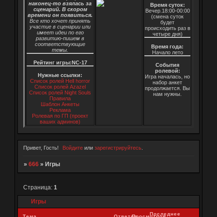
наконец-то взялась за
Время суток:
сценарий. В скором
Вечер.18:00-00:00
времени он появиться.
(смена суток
Все кто хочет принять
будет
участие в сценарии или
происходить раз в
имеет идеи по его
четыре дня)
развитию-пишем в
соответствующие
Время года:
темы.
Начало лето
Рейтинг игры:NC-17
События
ролевой:
Нужные ссылки:
Игра началась, но
Список ролей Hell horror
набор анкет
Список ролей Azazel
продолжается. Вы
Список ролей Night Souls
нам нужны.
Правила
Шаблон Анкеты
Реклама
Ролевая по ГП (проект
ваших админов)
Привет, Гость!
Войдите
или
зарегистрируйтесь
.
»
666
»
Игры
Страница:
1
Игры
Последнее
Тема
Ответов
Просмотров