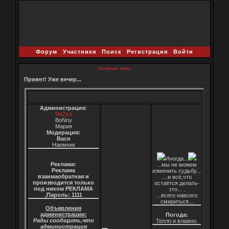
Форум
Участники
Поиск
Регистрация
Войти
Активные темы
Привет! Уже вечер...
Администрация:
SleZza
BoNny
Мария
Модерация:
Вася
Наемник
Иногда...
Реклама:
...мы не можем
Реклама
изменить судьбу...
взаимаобратная и
....и всё,что
производится только
остаётся делать-
под ником РЕКЛАМА
это... .
,Пароль: 1111
...всего навсего
смириться...
Объявления
администрации:
Погода:
Рады сообщить,что
Тепло и влажно.
администрация