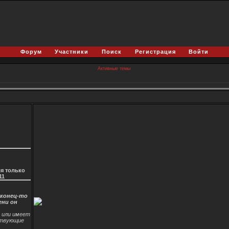
Форум
Участники
Поиск
Регистрация
Войти
Активные темы
я только
11
аконец-то
ени он
и или имеет
ствующие