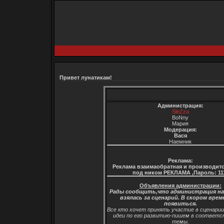
Привет лунатикам!
Администрация:
SleZza
BoNny
Мария
Модерация:
Вася
Наемник
Реклама:
Реклама взаимаобратная и производитс
под ником РЕКЛАМА ,Пароль: 11
Объявления администрации:
Рады сообщить,что администрация н
взялась за сценарий. В скором врем
появиться.
Все кто хочет принять участие в сценари
идеи по его развитию-пишем в соответ
темы.