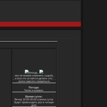
Иногда...
...мы не можем изменить судьбу...
....и всё,что остаётся делать-это... .
...всего навсего смириться...
Погода:
Тепло и влажно.
Время суток:
Вечер.18:00-00:00 (смена суток
будет происходить раз в четыре
дня)