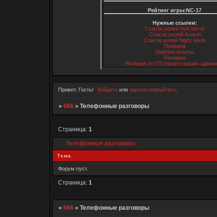
Рейтинг игры:NC-17
Нужные ссылки:
Список ролей Hell horror
Список ролей Azazel
Список ролей Night Souls
Правила
Шаблон Анкеты
Реклама
Ролевая по ГП (проект ваших админ
Привет, Гость!
Войдите
или
зарегистрируйтесь
.
»
666
»
Телефонные разговоры
Страница:
1
Телефонные разговоры
Тема
Форум пуст.
Страница:
1
»
666
»
Телефонные разговоры