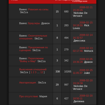
сообщение
2008-02-21
Важно:
Ревизия на силы.
15:20:45
15
680
SleZza
Nickolas De
Versace
2008-02-15
Важно:
Браузеры
Дракон
1
283
16:18:55
Rick
Loves
2008-02-14
Важно:
Окончательные
8
494
16:32:57
отношения.
SleZza
Джессика
Важно:
Предложения по
2008-02-13
1
279
сценарию
SleZza
02:17:46
Mohock
Важно:
Переплюнем
2008-02-05
3
342
"Войну и Мир"
SleZza
19:36:28
Дракон
Выяснения отношений
2008-02-25
338
10265
SleZza
[
1
2
3
…
12
]
11:05:37
Juliet
2008-02-20
Аватаризация.
SleZza
19:24:38
29
997
Nickolas De
Versace
2008-02-20
Про отсутствие
Мария
6
427
18:50:11
Диллема