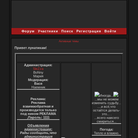
Форум
Участники
Поиск
Регистрация
Войти
Активные темы
Привет лунатикам!
Администрация:
SleZza
BoNny
Мария
Модерация:
Вася
Наемник
Иногда...
Реклама:
...мы не можем
Реклама
изменить судьбу...
взаимаобратная и
....и всё,что
производится только
остаётся делать-
под ником РЕКЛАМА
это... .
,Пароль: 1111
...всего навсего
смириться...
Объявления
администрации:
Погода:
Рады сообщить,что
Тепло и влажно.
администрация