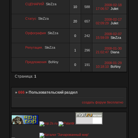
СЦЕНАРИЙ
SleZza
2008-02-18
10
588
17:06:57
Juliet
Статус
SleZza
2008-02-17
20
657
02:09:29
Juliet
Орфография
SleZza
2008-02-07
0
242
15:59:09
SleZza
Репутация.
SleZza
2008-01-30
1
296
21:02:47
Diana
Предложения
BoNny
2008-01-29
0
191
10:18:10
BoNny
Страница:
1
»
666
»
Пользовательский раздел
создать форум бесплатно