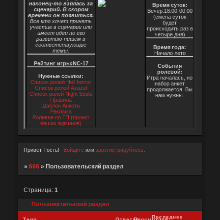
наконец-то взялась за
Время суток:
сценарий. В скором
Вечер.18:00-00:00
времени он появиться.
(смена суток
Все кто хочет принять
будет
участие в сценарии или
происходить раз в
имеет идеи по его
четыре дня)
развитию-пишем в
соответствующие
Время года:
темы.
Начало лето
Рейтинг игры:NC-17
События
ролевой:
Нужные ссылки:
Игра началась, но
Список ролей Hell horror
набор анкет
Список ролей Azazel
продолжается. Вы
Список ролей Night Souls
нам нужны.
Правила
Шаблон Анкеты
Реклама
Ролевая по ГП (проект
ваших админов)
Привет, Гость!
Войдите
или
зарегистрируйтесь
.
»
666
»
Пользовательский раздел
Страница:
1
Пользовательский раздел
Последнее
Тема
Ответов
Просмотров