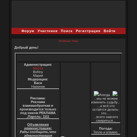
Форум
Участники
Поиск
Регистрация
Войти
Активные темы
Добрый день!
Администрация:
SleZza
BoNny
Мария
Модерация:
Вася
Наемник
Иногда...
Реклама:
...мы не можем
Реклама
изменить судьбу...
взаимаобратная и
....и всё,что
производится только
остаётся делать-
под ником РЕКЛАМА
это... .
,Пароль: 1111
...всего навсего
смириться...
Объявления
администрации:
Погода:
Рады сообщить,что
Тепло и влажно.
администрация