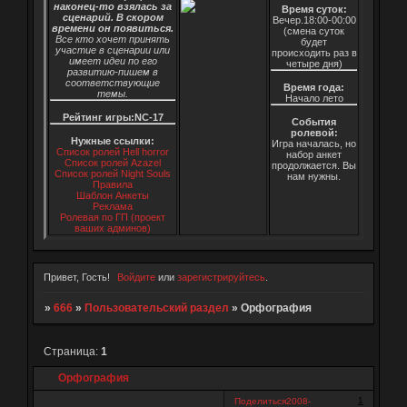
наконец-то взялась за
Время суток:
сценарий. В скором
Вечер.18:00-00:00
времени он появиться.
(смена суток
Все кто хочет принять
будет
участие в сценарии или
происходить раз в
имеет идеи по его
четыре дня)
развитию-пишем в
соответствующие
Время года:
темы.
Начало лето
Рейтинг игры:NC-17
События
ролевой:
Нужные ссылки:
Игра началась, но
Список ролей Hell horror
набор анкет
Список ролей Azazel
продолжается. Вы
Список ролей Night Souls
нам нужны.
Правила
Шаблон Анкеты
Реклама
Ролевая по ГП (проект
ваших админов)
Привет, Гость!
Войдите
или
зарегистрируйтесь
.
»
666
»
Пользовательский раздел
»
Орфография
Страница:
1
Орфография
1
Поделиться
2008-