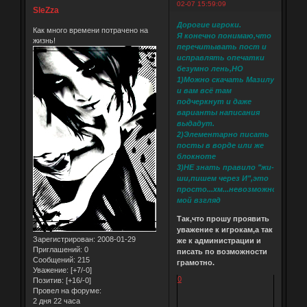
02-07 15:59:09
SleZza
Дорогие игроки.
Как много времени потрачено на
Я конечно понимаю,что
жизнь!
перечитывать пост и
исправлять опечатки
безумно лень,НО
1)Можно скачать Мазилу
и вам всё там
подчеркнут и даже
варианты написания
выдадут.
2)Элементарно писать
посты в ворде или же
блокноте
3)НЕ знать правило "жи-
ши,пишем через И",это
просто...хм...невозможно,на
мой взгляд
Так,что прошу проявить
уважение к игрокам,а так
Зарегистрирован
: 2008-01-29
же к администрации и
Приглашений:
0
писать по возможности
Сообщений:
215
грамотно.
Уважение:
[+7/-0]
0
Позитив:
[+16/-0]
Провел на форуме:
2 дня 22 часа