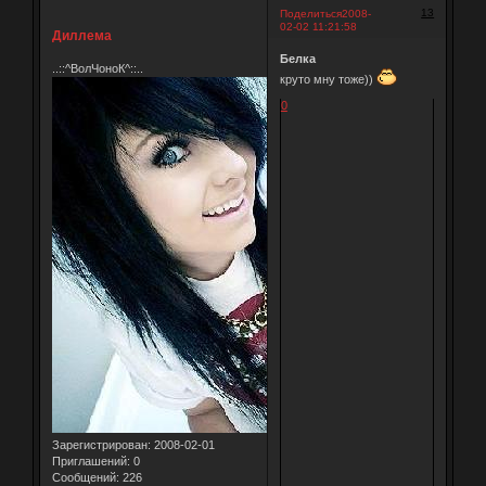
13
Поделиться
2008-
02-02 11:21:58
Диллема
Белка
..::^ВолЧоноК^::..
круто мну тоже))
0
Зарегистрирован
: 2008-02-01
Приглашений:
0
Сообщений:
226