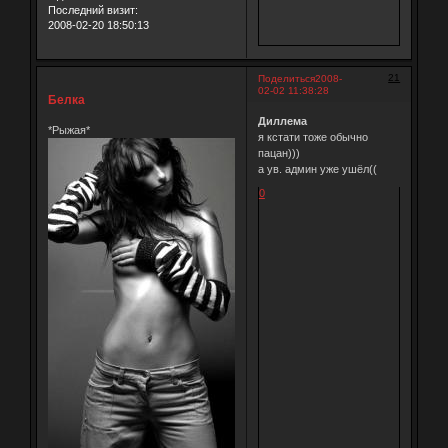
Последний визит:
2008-02-20 18:50:13
21
Поделиться
2008-
02-02 11:38:28
Белка
Диллема
*Рыжая*
я кстати тоже обычно
пацан)))
а ув. админ уже ушёл((
0