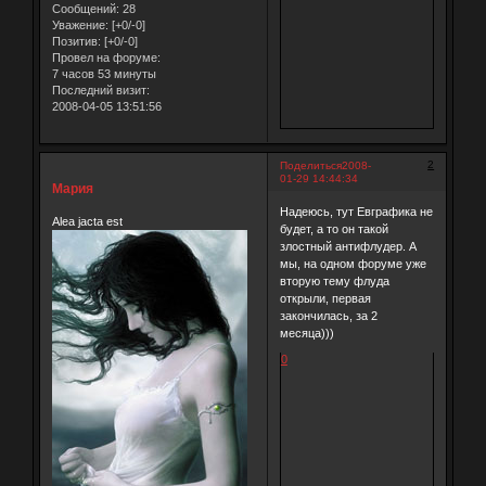
Сообщений:
28
Уважение:
[+0/-0]
Позитив:
[+0/-0]
Провел на форуме:
7 часов 53 минуты
Последний визит:
2008-04-05 13:51:56
2
Поделиться
2008-
01-29 14:44:34
Мария
Надеюсь, тут Евграфика не
Alea jacta est
будет, а то он такой
злостный антифлудер. А
мы, на одном форуме уже
вторую тему флуда
открыли, первая
закончилась, за 2
месяца)))
0