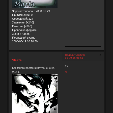
Зарегистрирован
: 2008-01-29
Приглашений:
0
Сообщений:
224
Уважение:
[+2/-0]
Позитив:
[+3/-0]
Провел на форуме:
3 дня 8 часов
Последний визит:
2008-03-19 10:20:50
3
Поделиться
2008-
01-29 15:01:51
SleZza
yo
Как много времени потрачено на
жизнь!
0