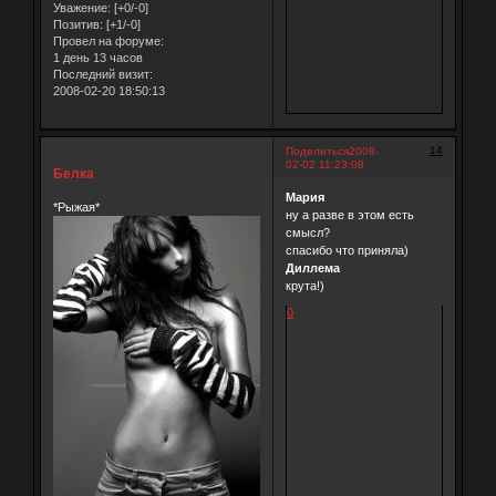
Уважение:
[+0/-0]
Позитив:
[+1/-0]
Провел на форуме:
1 день 13 часов
Последний визит:
2008-02-20 18:50:13
14
Поделиться
2008-
02-02 11:23:08
Белка
Мария
*Рыжая*
ну а разве в этом есть
смысл?
спасибо что приняла)
Диллема
крута!)
0