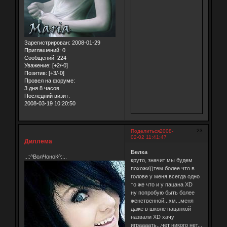
Зарегистрирован
: 2008-01-29
Приглашений:
0
Сообщений:
224
Уважение:
[+2/-0]
Позитив:
[+3/-0]
Провел на форуме:
3 дня 8 часов
Последний визит:
2008-03-19 10:20:50
23
Поделиться
2008-
02-02 11:41:47
Диллема
Белка
..::^ВолЧоноК^::..
круто, значит мы будем
похожи))тем более что в
голове у меня всегда одно
то же что и у пацана XD
ну попробую быть более
женственной...хм...меня
даже в школе пацанкой
назвали XD хачу
играааать...чет никого нет...