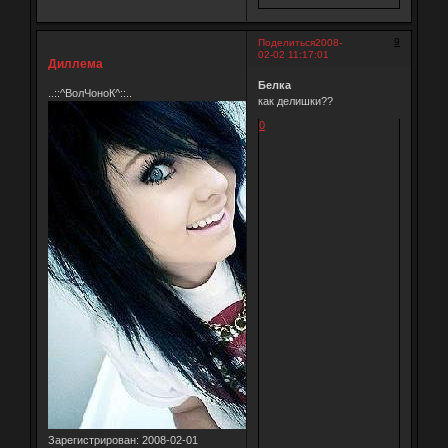
9
Поделиться
2008-
02-02 11:17:01
Диллема
Белка
..::^ВолЧоноК^::..
как делишки??
0
Зарегистрирован
: 2008-02-01