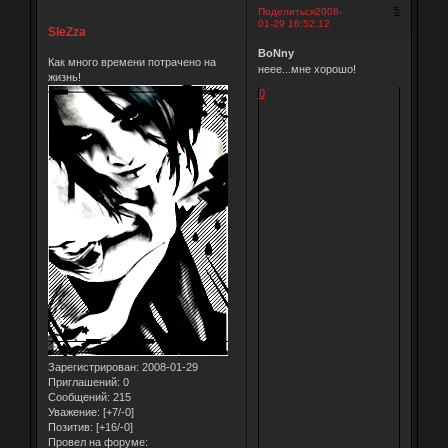
5
Поделиться
2008-
01-29 16:52:12
SleZza
BoNny
Как много времени потрачено на
неее...мне хорошо!
жизнь!
0
Зарегистрирован
: 2008-01-29
Приглашений:
0
Сообщений:
215
Уважение:
[+7/-0]
Позитив:
[+16/-0]
Провел на форуме: