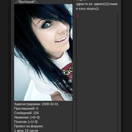
..::^ВолЧоноК^::..
здрасти ув. админ)))))тааак
я хачу играть))
0
Зарегистрирован
: 2008-02-01
Приглашений:
0
Сообщений:
226
Уважение:
[+0/-0]
Позитив:
[+1/-0]
Провел на форуме:
1 день 13 часов