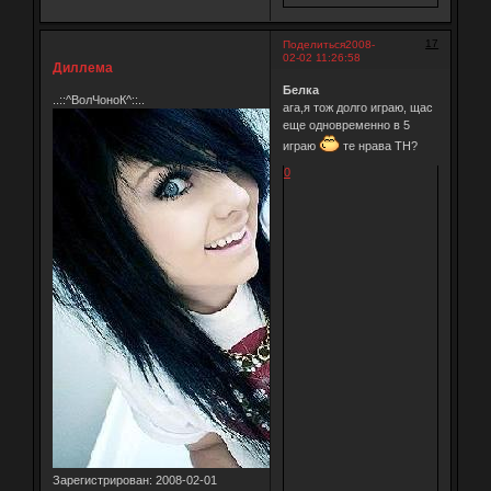
17
Поделиться
2008-
02-02 11:26:58
Диллема
Белка
..::^ВолЧоноК^::..
ага,я тож долго играю, щас
еще одновременно в 5
играю
те нрава ТН?
0
Зарегистрирован
: 2008-02-01