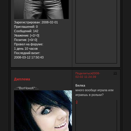
Зарегистрирован
: 2008-02-01
Приглашений:
0
Сообщений:
142
Уважение:
[+2/-0]
Позитив:
[+0/-0]
Провел на форуме:
1 день 10 часов
Последний визит:
2008-03-12 17:50:43
15
Поделиться
2008-
02-02 11:24:39
Диллема
Белка
..::^ВолЧоноК^::..
много вообще играла или
играешь в рольки?
0