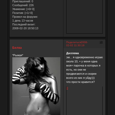
Приглашений:
0
Сообщений:
226
Уважение:
[+0/-0]
Позитив:
[+1/-0]
Провел на форуме:
1 день 13 часов
Последний визит:
2008-02-20 18:50:13
18
Поделиться
2008-
02-02 11:30:19
Белка
Диллема
*Рыжая*
эм... я одновременно играю
около 10, + у меня одна
моя+ парочка в которых я
есть, но они не
продвигаются и скорее
всего из них я уйду)))
что прости нравится?
0