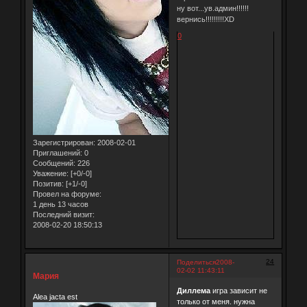
ну вот...ув.админ!!!!!!
вернись!!!!!!!!!XD
0
Зарегистрирован
: 2008-02-01
Приглашений:
0
Сообщений:
226
Уважение:
[+0/-0]
Позитив:
[+1/-0]
Провел на форуме:
1 день 13 часов
Последний визит:
2008-02-20 18:50:13
24
Поделиться
2008-
02-02 11:43:11
Мария
Диллема
игра зависит не
Alea jacta est
только от меня. нужна