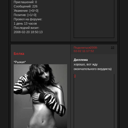
Приглашений:
0
Сообщений:
226
Уважение:
[+0/-0]
Позитив:
[+1/-0]
Провел на форуме:
1 день 13 часов
Последний визит:
2008-02-20 18:50:13
10
Поделиться
2008-
02-02 11:17:52
Белка
Диллема
*Рыжая*
хорошо, вот жду
окончательного вердикта)
0