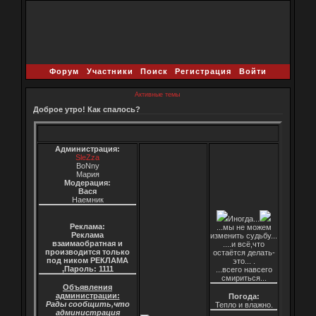
Форум
Участники
Поиск
Регистрация
Войти
Активные темы
Доброе утро! Как спалось?
Администрация:
SleZza
BoNny
Мария
Модерация:
Вася
Наемник
Иногда...
Реклама:
...мы не можем
Реклама
изменить судьбу...
взаимаобратная и
....и всё,что
производится только
остаётся делать-
под ником РЕКЛАМА
это... .
,Пароль: 1111
...всего навсего
смириться...
Объявления
администрации:
Погода:
Рады сообщить,что
Тепло и влажно.
администрация