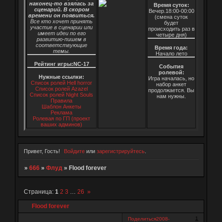
наконец-то взялась за
Время суток:
сценарий. В скором
Вечер.18:00-00:00
времени он появиться.
(смена суток
Все кто хочет принять
будет
участие в сценарии или
происходить раз в
имеет идеи по его
четыре дня)
развитию-пишем в
соответствующие
Время года:
темы.
Начало лето
Рейтинг игры:NC-17
События
ролевой:
Нужные ссылки:
Игра началась, но
Список ролей Hell horror
набор анкет
Список ролей Azazel
продолжается. Вы
Список ролей Night Souls
нам нужны.
Правила
Шаблон Анкеты
Реклама
Ролевая по ГП (проект
ваших админов)
Привет, Гость!
Войдите
или
зарегистрируйтесь
.
»
666
»
Флуд
»
Flood forever
Страница:
1
2
3
…
26
»
Flood forever
1
Поделиться
2008-