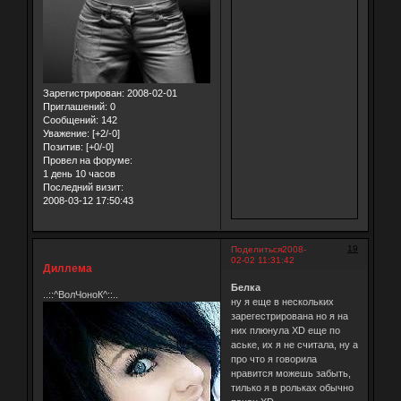
Зарегистрирован
: 2008-02-01
Приглашений:
0
Сообщений:
142
Уважение:
[+2/-0]
Позитив:
[+0/-0]
Провел на форуме:
1 день 10 часов
Последний визит:
2008-03-12 17:50:43
19
Поделиться
2008-
02-02 11:31:42
Диллема
Белка
..::^ВолЧоноК^::..
ну я еще в нескольких
зарегестрирована но я на
них плюнула XD еще по
аське, их я не считала, ну а
про что я говорила
нравится можешь забыть,
тилько я в рольках обычно