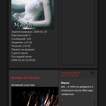
Зарегистрирован
: 2008-01-29
Приглашений:
0
Сообщений:
224
Уважение:
[+2/-0]
Позитив:
[+3/-0]
Провел на форуме:
3 дня 8 часов
Последний визит:
2008-03-19 10:20:50
762
Поделиться
2008-
02-23 23:32:32
Nickolas De Versace
Мария
Активный участник
мм....я тебя не дождался и
отписался после МАстера
:embarrest:
0