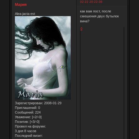
02-22 20:22:36
Мария
как вам пост, после
Alea jacta est
смешения двух бутылок
вина?
0
Зарегистрирован
: 2008-01-29
Приглашений:
0
Сообщений:
224
Уважение:
[+2/-0]
Позитив:
[+3/-0]
Провел на форуме:
3 дня 8 часов
Последний визит: