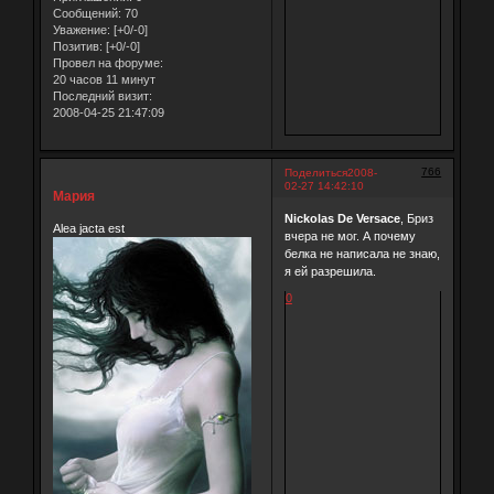
Сообщений:
70
Уважение:
[+0/-0]
Позитив:
[+0/-0]
Провел на форуме:
20 часов 11 минут
Последний визит:
2008-04-25 21:47:09
766
Поделиться
2008-
02-27 14:42:10
Мария
Nickolas De Versace
, Бриз
Alea jacta est
вчера не мог. А почему
белка не написала не знаю,
я ей разрешила.
0