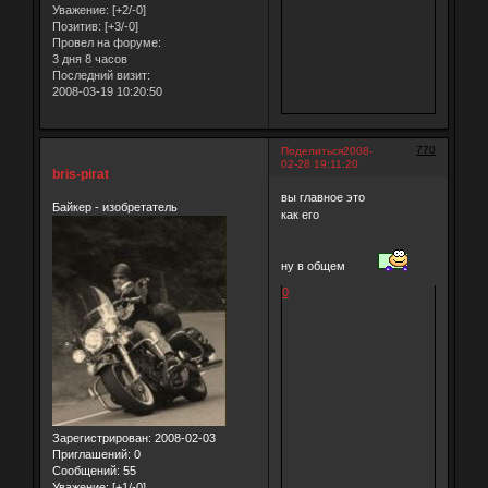
Уважение:
[+2/-0]
Позитив:
[+3/-0]
Провел на форуме:
3 дня 8 часов
Последний визит:
2008-03-19 10:20:50
770
Поделиться
2008-
02-28 19:11:20
bris-pirat
вы главное это
Байкер - изобретатель
как его
ну в общем
0
Зарегистрирован
: 2008-02-03
Приглашений:
0
Сообщений:
55
Уважение:
[+1/-0]