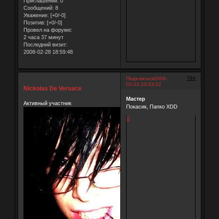
Приглашений:
0
Сообщений:
8
Уважение:
[+0/-0]
Позитив:
[+0/-0]
Провел на форуме:
2 часа 37 минут
Последний визит:
2008-02-28 18:59:48
764
Поделиться
2008-
02-23 23:53:52
Nickolas De Versace
Мастер
Активный участник
Покасик, Папко XDD
0