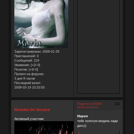
Зарегистрирован
: 2008-01-29
Приглашений:
0
Сообщений:
224
Уважение:
[+2/-0]
Позитив:
[+3/-0]
Провел на форуме:
3 дня 8 часов
Последний визит:
2008-03-19 10:20:50
754
Поделиться
2008-
02-22 20:44:21
Nickolas De Versace
Мария
Активный участник
тебе золотую медаль надо
дать))
0