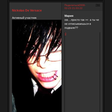
760
Поделиться
2008-
02-23 21:03:22
Nickolas De Versace
Мария
Активный участник
хм....просто так >< а ты че
не отписываешься в
подвале??
0