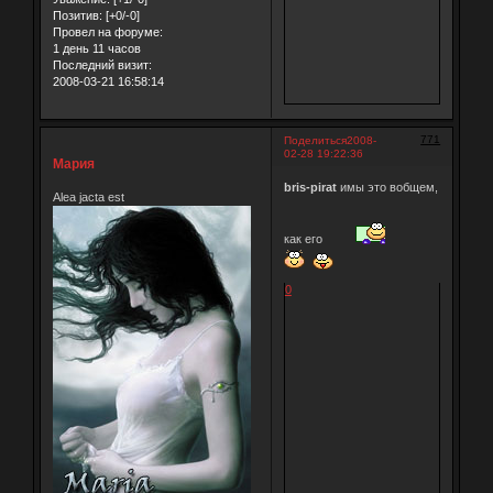
Позитив:
[+0/-0]
Провел на форуме:
1 день 11 часов
Последний визит:
2008-03-21 16:58:14
771
Поделиться
2008-
02-28 19:22:36
Мария
bris-pirat
имы это вобщем,
Alea jacta est
как его
0