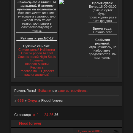
наконец-то взялась за
Время суток:
сценарий. В скором
Вечер.18:00-00:00
времени он появиться.
(смена суток
Все кто хочет принять
будет
участие в сценарии или
происходить раз в
имеет идеи по его
четыре дня)
развитию-пишем в
соответствующие
Время года:
темы.
Начало лето
Рейтинг игры:NC-17
События
ролевой:
Нужные ссылки:
Игра началась, но
Список ролей Hell horror
набор анкет
Список ролей Azazel
продолжается. Вы
Список ролей Night Souls
нам нужны.
Правила
Шаблон Анкеты
Реклама
Ролевая по ГП (проект
ваших админов)
Привет, Гость!
Войдите
или
зарегистрируйтесь
.
»
666
»
Флуд
»
Flood forever
Страница:
«
1
…
24
25
26
Flood forever
751
Поделиться
2008-