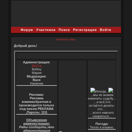
Форум
Участники
Поиск
Регистрация
Войти
Активные темы
Добрый день!
Администрация:
SleZza
BoNny
Мария
Модерация:
Вася
Наемник
Иногда...
Реклама:
...мы не можем
Реклама
изменить судьбу...
взаимаобратная и
....и всё,что
производится только
остаётся делать-
под ником РЕКЛАМА
это... .
,Пароль: 1111
...всего навсего
смириться...
Объявления
администрации:
Погода:
Рады сообщить,что
Тепло и влажно.
администрация