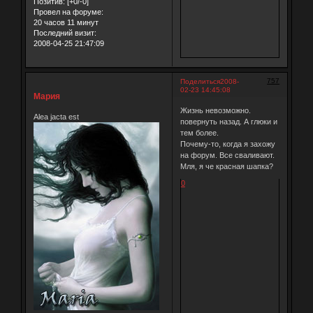
Позитив:
[+0/-0]
Провел на форуме:
20 часов 11 минут
Последний визит:
2008-04-25 21:47:09
757
Поделиться
2008-
02-23 14:45:08
Мария
Жизнь невозможно.
Alea jacta est
повернуть назад. А глюки и
тем более.
Почему-то, когда я захожу
на форум. Все сваливают.
Мля, я че красная шапка?
0