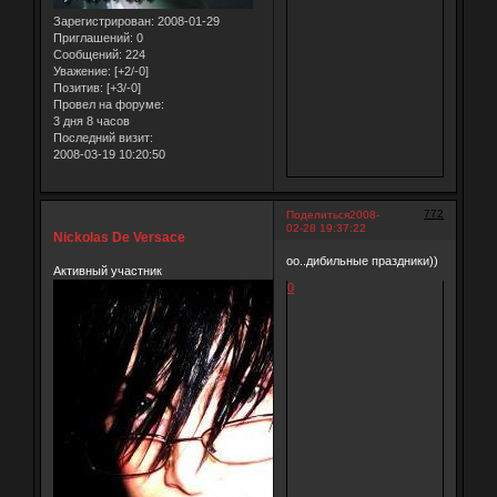
Зарегистрирован
: 2008-01-29
Приглашений:
0
Сообщений:
224
Уважение:
[+2/-0]
Позитив:
[+3/-0]
Провел на форуме:
3 дня 8 часов
Последний визит:
2008-03-19 10:20:50
772
Поделиться
2008-
02-28 19:37:22
Nickolas De Versace
оо..дибильные праздники))
Активный участник
0