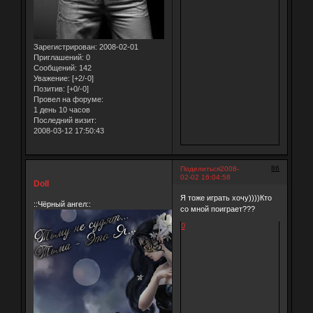
Зарегистрирован
: 2008-02-01
Приглашений:
0
Сообщений:
142
Уважение:
[+2/-0]
Позитив:
[+0/-0]
Провел на форуме:
1 день 10 часов
Последний визит:
2008-03-12 17:50:43
86
Поделиться
2008-
02-02 16:04:58
Doll
Я тоже играть хочу))))Кто
::Чёрный ангел::
со мной поиграет???
0