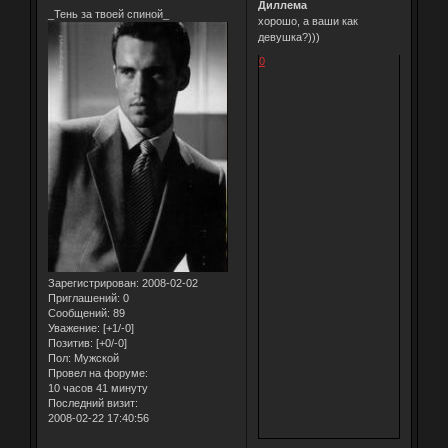
Диллема
_Тень за твоей спиной_
хорошо, а ваши как
девушка?)))
0
Зарегистрирован
: 2008-02-02
Приглашений:
0
Сообщений:
89
Уважение:
[+1/-0]
Позитив:
[+0/-0]
Пол:
Мужской
Провел на форуме:
10 часов 41 минуту
Последний визит:
2008-02-22 17:40:56