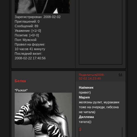
Зарегистрирован
: 2008-02-02
Приглашений:
0
Сообщений:
89
Уважение:
[+1/-0]
Позитив:
[+0/-0]
Пол:
Мужской
Провел на форуме:
10 часов 41 минуту
Последний визит:
2008-02-22 17:40:56
64
Поделиться
2008-
02-02 14:23:40
Белка
Наёмник
*Рыжая*
привет)
Мария
желязны рулит, мураками
тоже на очереди, гибсона
не читала)
Диллема
татата))
0