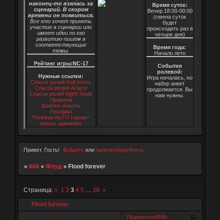
наконец-то взялась за
Время суток:
сценарий. В скором
Вечер.18:00-00:00
времени он появиться.
(смена суток
Все кто хочет принять
будет
участие в сценарии или
происходить раз в
имеет идеи по его
четыре дня)
развитию-пишем в
соответствующие
Время года:
темы.
Начало лето
Рейтинг игры:NC-17
События
ролевой:
Нужные ссылки:
Игра началась, но
Список ролей Hell horror
набор анкет
Список ролей Azazel
продолжается. Вы
Список ролей Night Souls
нам нужны.
Правила
Шаблон Анкеты
Реклама
Ролевая по ГП (проект
ваших админов)
Привет, Гость!
Войдите
или
зарегистрируйтесь
.
»
666
»
Флуд
»
Flood forever
Страница:
«
1
2
3
4
5
…
26
»
Flood forever
61
Поделиться
2008-