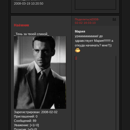
2008-03-19 10:20:50
84
Поделиться
2008-
02-02 16:03:10
Наёмник
Мария
_Тень за твоей спиной_
урааааааааааа! до
здравствует Мария!!!!!!!! а
откуда начинать? мне?))
0
Зарегистрирован
: 2008-02-02
Приглашений:
0
Сообщений:
89
Уважение:
[+1/-0]
Позитив:
[+0/-0]