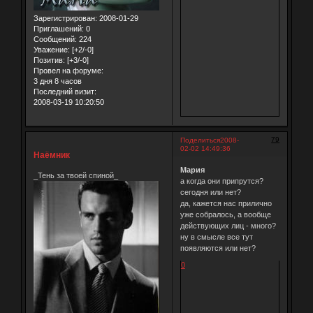
Зарегистрирован
: 2008-01-29
Приглашений:
0
Сообщений:
224
Уважение:
[+2/-0]
Позитив:
[+3/-0]
Провел на форуме:
3 дня 8 часов
Последний визит:
2008-03-19 10:20:50
79
Поделиться
2008-
02-02 14:49:36
Наёмник
Мария
_Тень за твоей спиной_
а когда они припрутся?
сегодня или нет?
да, кажется нас прилично
уже собралось, а вообще
действующих лиц - много?
ну в смысле все тут
появляются или нет?
0