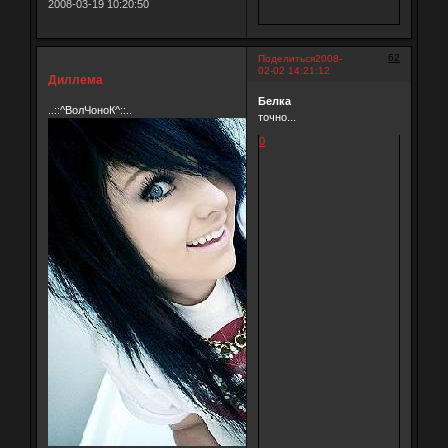
2008-03-19 10:20:50
62
Поделиться
2008-
02-02 14:21:12
Диллема
Белка
..::^ВолЧоноК^::..
точно...
0