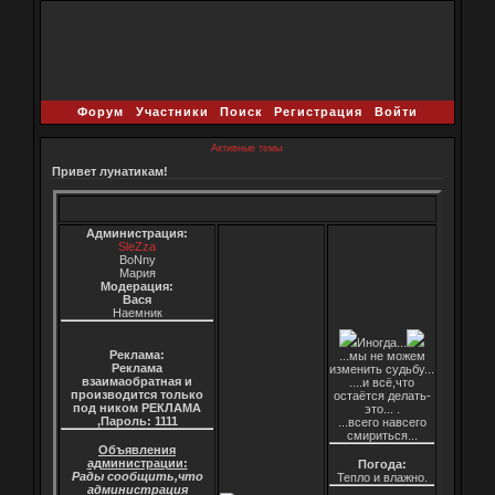
Форум
Участники
Поиск
Регистрация
Войти
Активные темы
Привет лунатикам!
Администрация:
SleZza
BoNny
Мария
Модерация:
Вася
Наемник
Иногда...
Реклама:
...мы не можем
Реклама
изменить судьбу...
взаимаобратная и
....и всё,что
производится только
остаётся делать-
под ником РЕКЛАМА
это... .
,Пароль: 1111
...всего навсего
смириться...
Объявления
администрации:
Погода:
Рады сообщить,что
Тепло и влажно.
администрация