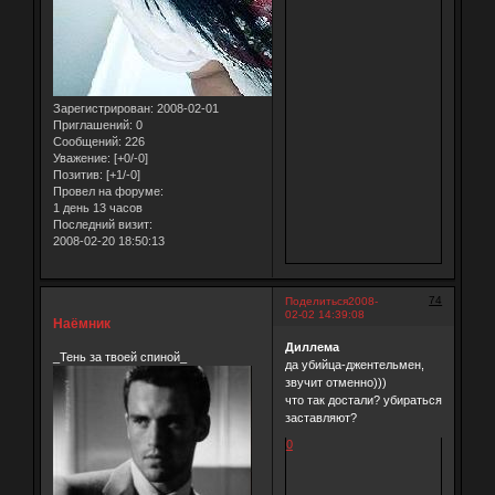
Зарегистрирован
: 2008-02-01
Приглашений:
0
Сообщений:
226
Уважение:
[+0/-0]
Позитив:
[+1/-0]
Провел на форуме:
1 день 13 часов
Последний визит:
2008-02-20 18:50:13
74
Поделиться
2008-
02-02 14:39:08
Наёмник
Диллема
_Тень за твоей спиной_
да убийца-джентельмен,
звучит отменно)))
что так достали? убираться
заставляют?
0