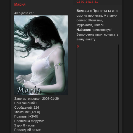
02-02 14:18:31
Мария
Белка
а я Прачетта та и не
Alea jacta est
смогла прочесть. А у меня
сейчас Желязны,
Мураками, Гибсон.
Наёмник
приветствую!
Было очень приятно читать
вашу анкету.
0
Зарегистрирован
: 2008-01-29
Приглашений:
0
Сообщений:
224
Уважение:
[+2/-0]
Позитив:
[+3/-0]
Провел на форуме:
3 дня 8 часов
Последний визит: