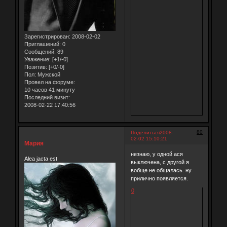
Зарегистрирован
: 2008-02-02
Приглашений:
0
Сообщений:
89
Уважение:
[+1/-0]
Позитив:
[+0/-0]
Пол:
Мужской
Провел на форуме:
10 часов 41 минуту
Последний визит:
2008-02-22 17:40:56
80
Поделиться
2008-
02-02 15:10:21
Мария
незнаю, у одной ася
Alea jacta est
выключена, с другой я
вобще не общалась. ну
прилично появляется.
0