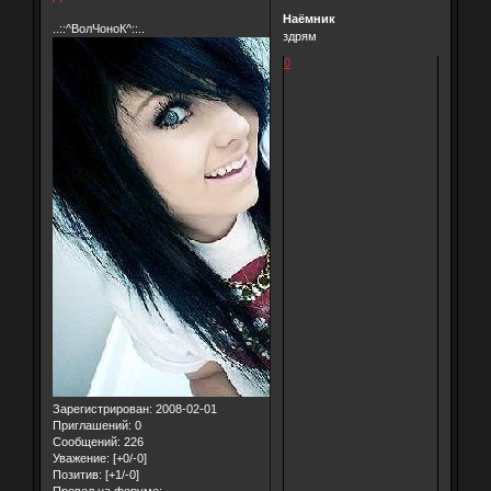
Наёмник
..::^ВолЧоноК^::..
здрям
0
Зарегистрирован
: 2008-02-01
Приглашений:
0
Сообщений:
226
Уважение:
[+0/-0]
Позитив:
[+1/-0]