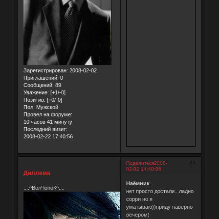
Зарегистрирован
: 2008-02-02
Приглашений:
0
Сообщений:
89
Уважение:
[+1/-0]
Позитив:
[+0/-0]
Пол:
Мужской
Провел на форуме:
10 часов 41 минуту
Последний визит:
2008-02-22 17:40:56
75
Поделиться
2008-
02-02 14:40:06
Диллема
Наёмник
..::^ВолЧоноК^::..
нет просто достали...ладно
сорри но я
уматываю))приду наверно
вечером)