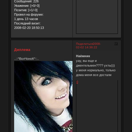
Сообщений:
226
Уважение:
[+0/-0]
Позитив:
[+1/-0]
Провел на форуме:
1 день 13 часов
Последний визит:
2008-02-20 18:50:13
73
Поделиться
2008-
02-02 14:36:22
Диллема
Наёмник
..::^ВолЧоноК^::..
уау, вы еще и
джентельмен???? ухты)))
у меня нормально, только
дома меня все достали
0