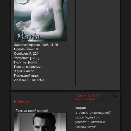
Зарегистрирован
: 2008-01-29
Приглашений:
0
Сообщений:
224
Уважение:
[+2/-0]
Позитив:
[+3/-0]
Провел на форуме:
3 дня 8 часов
Последний визит:
2008-03-19 10:20:50
81
Поделиться
2008-
02-02 15:14:33
Наёмник
Мария
_Тень за твоей спиной_
это просто прекрасно)))
скоро будет кого
убивать*шопотом и
потирая руки*