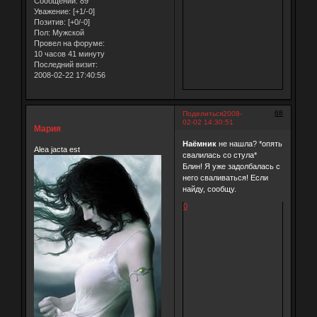
Сообщений:
89
Уважение:
[+1/-0]
Позитив:
[+0/-0]
Пол:
Мужской
Провел на форуме:
10 часов 41 минуту
Последний визит:
2008-02-22 17:40:56
68
Поделиться
2008-
02-02 14:30:51
Мария
Наёмник
не нашла? *опять
Alea jacta est
свалилась со стула*
Блин! Я уже задолбалась с
него сваливаться! Если
найду, сообщу.
0