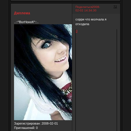
72
Поделиться
2008-
02-02 14:34:30
Диллема
сорри что молчала я
..::^ВолЧоноК^::..
отходила
0
Зарегистрирован
: 2008-02-01
Приглашений:
0