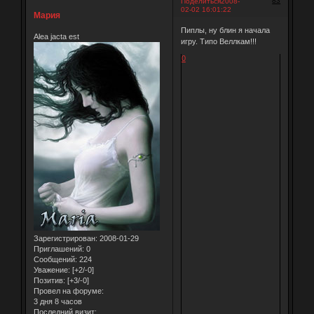
83
Поделиться
2008-
02-02 16:01:22
Мария
Пиплы, ну блин я начала
Alea jacta est
игру. Типо Веллкам!!!
0
Зарегистрирован
: 2008-01-29
Приглашений:
0
Сообщений:
224
Уважение:
[+2/-0]
Позитив:
[+3/-0]
Провел на форуме:
3 дня 8 часов
Последний визит: