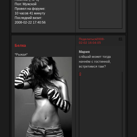
Пол:
Мужской
Провел на форуме:
10 часов 41 минуту
Последний визит:
2008-02-22 17:40:56
85
Поделиться
2008-
02-02 16:04:05
Белка
Мария
*Рыжая*
слйшай может тогда
начнём с гостинной,
встретимся там?
0