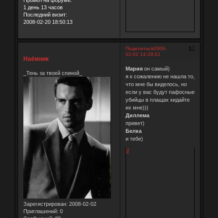
Провел на форуме:
1 день 13 часов
Последний визит:
2008-02-20 18:50:13
67
Поделиться
2008-
02-02 14:28:01
Наёмник
Мария
он самый)
_Тень за твоей спиной_
я к сожалению не нашла то,
что мне бы виделось, но
если у вас будут пафосные
убийцы в плащах кидайте
их мне)))
Диллема
привет)
Белка
и тебе)
0
Зарегистрирован
: 2008-02-02
Приглашений:
0