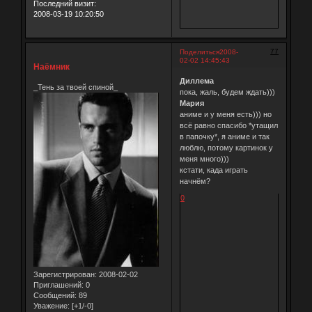
Последний визит:
2008-03-19 10:20:50
77
Поделиться
2008-
02-02 14:45:43
Наёмник
Диллема
_Тень за твоей спиной_
пока, жаль, будем ждать)))
Мария
аниме и у меня есть))) но
всё равно спасибо *утащил
в папочку*, я аниме и так
люблю, потому картинок у
меня много)))
кстати, када играть
начнём?
0
Зарегистрирован
: 2008-02-02
Приглашений:
0
Сообщений:
89
Уважение:
[+1/-0]