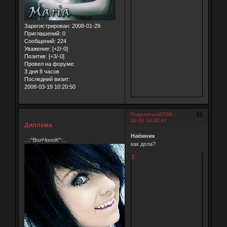
Зарегистрирован
: 2008-01-29
Приглашений:
0
Сообщений:
224
Уважение:
[+2/-0]
Позитив:
[+3/-0]
Провел на форуме:
3 дня 8 часов
Последний визит:
2008-03-19 10:20:50
69
Поделиться
2008-
02-02 14:32:47
Диллема
Наёмник
..::^ВолЧоноК^::..
как дела?
0