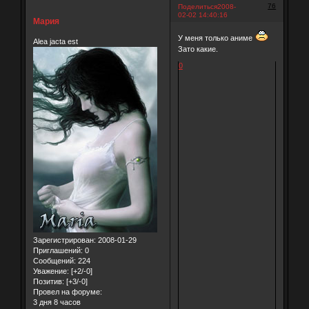
76
Поделиться
2008-
02-02 14:40:16
Мария
У меня только аниме
Alea jacta est
Зато какие.
0
Зарегистрирован
: 2008-01-29
Приглашений:
0
Сообщений:
224
Уважение:
[+2/-0]
Позитив:
[+3/-0]
Провел на форуме:
3 дня 8 часов