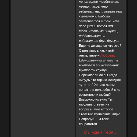
непомерное требование,
нечто такое, что
избирает нас и призывает
к великому. Любовь
заключается в том, что
двое уединяются для
того, чтобы защищать,
поддерживать и
радоваться друг другу…
Еще не догадался что это?
Ответ прост, как и всё
гениальное –
Любовь.
Единственная глупость
мудрого и единственная
мудрость глупца.
Переживали ли вы когда-
нибудь это горько-сладкое
чувство? Хотите ли вы
попасть в волшебный мир
романтики и любви?
Возможно именно Ты
найдешь ответы на
вопросы, уже которое
столетие мучающие мир?...
Попробуй… И тебе
понравится.
Мы ждём Тебя…