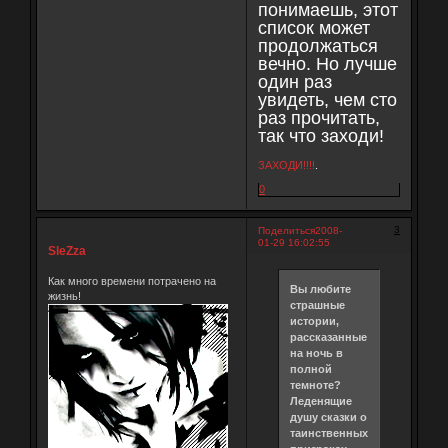
понимаешь, этот
список может
продолжаться
вечно. Но лучше
один раз
увидеть, чем сто
раз прочитать,
так что заходи!
ЗАХОДИ!!!!
.
0
3
Поделиться
2008-
01-29 16:02:55
SleZza
Как много времени потрачено на
Вы любите
жизнь!
страшные
истории,
рассказанные
на ночь в
полной
темноте?
Леденящие
душу сказки о
таинственных