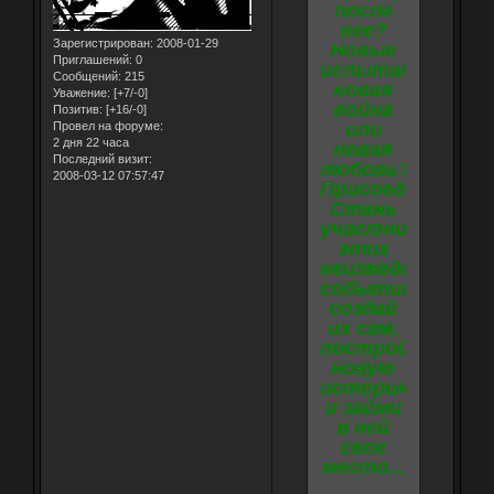
после
нее?
Зарегистрирован
: 2008-01-29
Новые
Приглашений:
0
испытания,
Сообщений:
215
новая
Уважение:
[+7/-0]
война
Позитив:
[+16/-0]
или
Провел на форуме:
2 дня 22 часа
новая
Последний визит:
любовь?..
2008-03-12 07:57:47
Присоединяйся.
Стань
участником
этих
неизведанных
событий,
создай
их сам,
построй
новую
историю
и займи
в ней
свое
место...