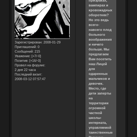
призраках,
вампирах и
кровожадных
оборотнях?
Но это ведь
всего-
навсего плод
больного
воображения
Зарегистрирован
: 2008-01-29
и ничего
Приглашений:
0
больше. Мы
Сообщений:
215
предлагаем
Уважение:
[+7/-0]
Вам посетить
Позитив:
[+16/-0]
наш Лицей
Провел на форуме:
для
2 дня 22 часа
одаренных
Последний визит:
мальчиков и
2008-03-12 07:57:47
девочек.
Место, где
дети заперты
на
территории
огромной
частной
школы-
интерната,
управляемой
таинственным