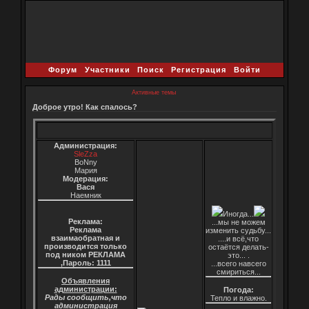
Форум
Участники
Поиск
Регистрация
Войти
Активные темы
Доброе утро! Как спалось?
Администрация:
SleZza
BoNny
Мария
Модерация:
Вася
Наемник
Иногда...
Реклама:
...мы не можем
Реклама
изменить судьбу...
взаимаобратная и
....и всё,что
производится только
остаётся делать-
под ником РЕКЛАМА
это... .
,Пароль: 1111
...всего навсего
смириться...
Объявления
администрации:
Погода:
Рады сообщить,что
Тепло и влажно.
администрация