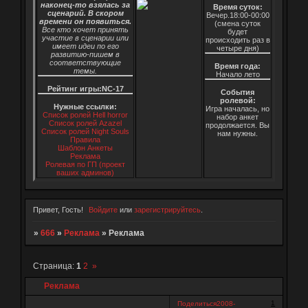
наконец-то взялась за
Время суток:
сценарий. В скором
Вечер.18:00-00:00
времени он появиться.
(смена суток
Все кто хочет принять
будет
участие в сценарии или
происходить раз в
имеет идеи по его
четыре дня)
развитию-пишем в
соответствующие
Время года:
темы.
Начало лето
Рейтинг игры:NC-17
События
ролевой:
Нужные ссылки:
Игра началась, но
Список ролей Hell horror
набор анкет
Список ролей Azazel
продолжается. Вы
Список ролей Night Souls
нам нужны.
Правила
Шаблон Анкеты
Реклама
Ролевая по ГП (проект
ваших админов)
Привет, Гость!
Войдите
или
зарегистрируйтесь
.
»
666
»
Реклама
»
Реклама
Страница:
1
2
»
Реклама
1
Поделиться
2008-