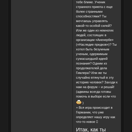
тебе ближе. Ученик
странного приюта с еще
более странными
способностями? Ты
мечтаешь управлять
какой-то особой силой?
Или же один из немногих
людей, состоящих в
организации «Аненербе»
(«Наследие предков»)? Ты
хотел быть безумным
ученым, одержимым
сумасшедшей идеей
познания? Одним из
продолжателей дела
Гимлера? Или же ты
случайно втянутый в эту
историю человек? Заходи к
нам на форум – и решай!
(админы всегда готовы
помочь в выборе если что
)
+ Вся игра происходит в
Германии, что уже
определяет нашу игру как
что-то новое 
Итак, как ты