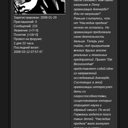
канувшая в Лету
организация Аненербе?
Или не канувшая?
Зарегистрирован
: 2008-01-29
Раньше считалось, что
Приглашений:
0
от “Наследия предков”
Сообщений:
215
ничего не осталось. Но
Уважение:
[+7/-0]
организация продолжала
Позитив:
[+16/-0]
свою деятельность
Провел на форуме:
дальше. Теперь уже
2 дня 22 часа
тайно, под прикрытием
Последний визит:
многих других вполне
2008-03-12 07:57:47
реальных и легальных
предприятий. Приют “Die
Bessesenhait”
представляет собой одно
из направлений
исследований Аненербе.
Состоящих в этой
организации интересуют
дети со
сверхспособностями,
существование которых
отрицают наука и
здравый смысл. По всей
Германии ведется поиск
таких детей. “Наследие
предков” мало волнуют
моральные нормы,