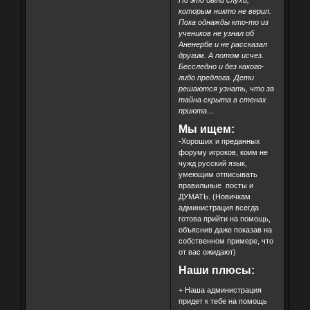
которым никто не верил.
Пока однажды кто-то из
учеников не узнал об
Аненербе и не рассказал
другим. А потом исчез.
Бесследно и без какого-
либо предлога. Дети
решаются узнать, что за
тайна скрыта в стенах
приюта…
Мы ищем:
-Хороших и преданных
форуму игроков, коим не
чужд русский язык,
умеющим отписывать
правильные посты и
ДУМАТЬ. (Новичкам
администрация всегда
готова прийти на помощь,
объяснив даже показав на
собственном примере, что
от вас ожидают)
Наши плюсы:
+ Наша администрация
придет к тебе на помощь