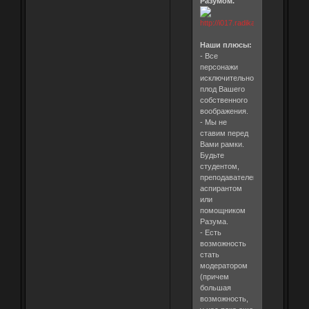
Разумом.
Наши плюсы:
- Все
персонажи
исключительно
плод Вашего
собственного
воображения.
- Мы не
ставим перед
Вами рамки.
Будьте
студентом,
преподавателем,
аспирантом
или
помощником
Разума.
- Есть
возможность
стать
модератором
(причем
большая
возможность,