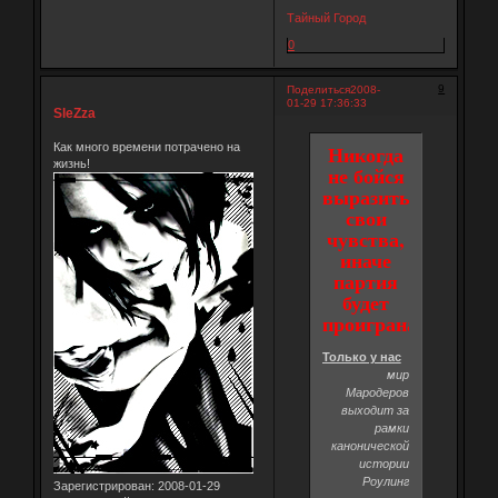
Тайный Город
0
9
Поделиться
2008-
01-29 17:36:33
SleZza
Как много времени потрачено на
Никогда
жизнь!
не бойся
выразить
свои
чувства,
иначе
партия
будет
проиграна
Только у нас
мир
Мародеров
выходит за
рамки
канонической
истории
Роулинг
Зарегистрирован
: 2008-01-29