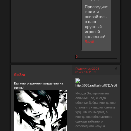
Присоединяйтесь
к нам и
вливайтесь
в наш
дружный
игровой
коллектив!
Лицей
0
4
Поделиться
2008-
01-29 16:11:52
SleZza
Как много времени потрачено на
жизнь!
Иногда Зло принимает
обличье Зла, иногда –
обличье Добра, иногда оно
становится вашим самым
худшим кошмаром, а
иногда оно облачается в
одежды забавного
безобидного клоуна.