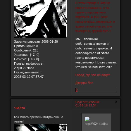
В этом городе о Зле не
принято говорить, и не
принято против него
бороться. А ты? Тоже
предпочтёшь смириться и
ждать своей участи, или
выберешь другой путь?
Мы – пленники
Зарегистрирован
: 2008-01-29
собственных грехов и
Приглашений:
0
собственных страхов. И
Сообщений:
215
освободиться от этого
Уважение:
[+7/-0]
плена практически
Позитив:
[+16/-0]
невозможно. Но кто сказал,
Провел на форуме:
что нельзя попытаться?
2 дня 22 часа
Последний визит:
Город, где зла не видят
2008-03-12 07:57:47
Джерри-Лот
0
5
Поделиться
2008-
01-29 16:15:54
SleZza
Как много времени потрачено на
жизнь!