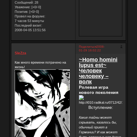
Сообщений:
28
Уважение:
[+0/-0]
Позитив:
[+0/-0]
Провел на форуме:
7 часов 53 минуты
Последний визит:
2008-04-05 13:51:56
2
Поделиться
2008-
01-29 16:02:22
SleZza
~Homo homini
Как много времени потрачено на
lupus est~
жизнь!
Человек
человеку –
волк
Ролевая игра
нового поколения
Вступление:
Какие тайны может
скрывать, казалось бы,
обычный приют в
Германии? И как может
быть связана с ним давно