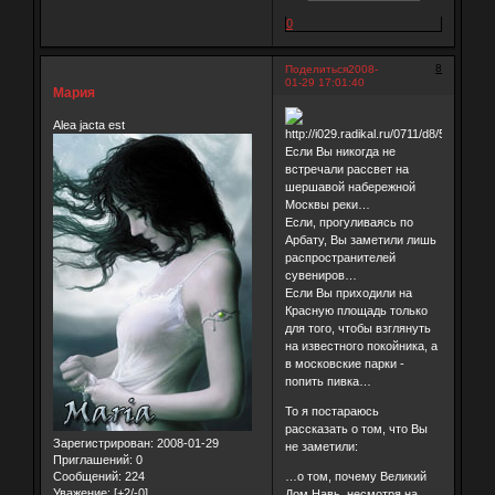
0
8
Поделиться
2008-
01-29 17:01:40
Мария
Alea jacta est
Если Вы никогда не
встречали рассвет на
шершавой набережной
Москвы реки…
Если, прогуливаясь по
Арбату, Вы заметили лишь
распространителей
сувениров…
Если Вы приходили на
Красную площадь только
для того, чтобы взглянуть
на известного покойника, а
в московские парки -
попить пивка…
То я постараюсь
рассказать о том, что Вы
Зарегистрирован
: 2008-01-29
не заметили:
Приглашений:
0
…о том, почему Великий
Сообщений:
224
Уважение:
[+2/-0]
Дом Навь, несмотря на