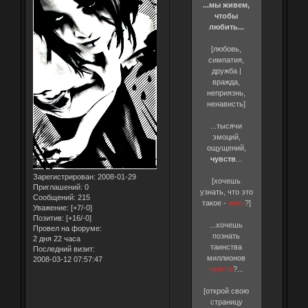
...мы живем,
чтобы
любить...
[любовь,
симпатия,
дружба |
вражда,
неприязнь,
ненависть]
...тысячи
эмоций,
ощущений,
чувств
...
Зарегистрирован
: 2008-01-29
[хочешь
Приглашений:
0
узнать, что это
Сообщений:
215
такое -
жить
?]
Уважение:
[+7/-0]
Позитив:
[+16/-0]
...хочешь
Провел на форуме:
познать
2 дня 22 часа
таинства
Последний визит:
миллионов
2008-03-12 07:57:47
чувств
?...
[открой свою
страницу