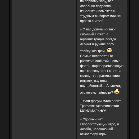
по первому зову, все
довольно подробно
изъяснит и поможет с
трудным выбором или же
просто с игрой.
+ У нас довольно-таки
сложный сюжет, а
администрация всегда
держит в рукаве пару-
тройку козырей.
Самые невероятные
развития событий, новые
факты, переворачивающие
всю картину игры с ног на
голову, завораживающие
интриги, паутина
случайностей… А, может,
это не случайности?
+ Наш форум мало весит.
Траффик затрачивается
МИНИМАЛЬНО!
+ Удобный чат,
способствующий игре, и
дизайн, навевающий
атмосферу игры…