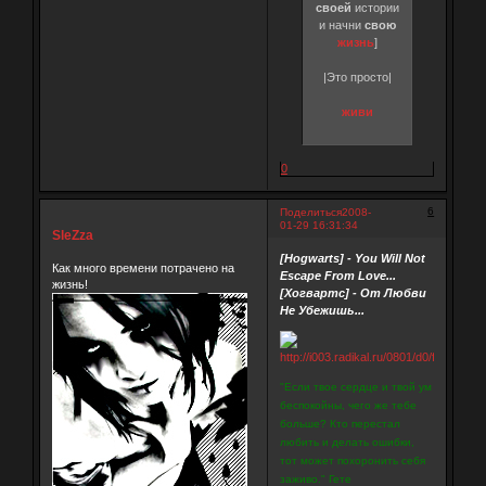
своей
истории
и начни
свою
жизнь
]
|Это просто|
живи
0
6
Поделиться
2008-
01-29 16:31:34
SleZza
[Hogwarts] - You Will Not
Как много времени потрачено на
Escape From Love...
жизнь!
[Хогвартс] - От Любви
Не Убежишь...
"Если твое сердце и твой ум
беспокойны, чего же тебе
больше? Кто перестал
любить и делать ошибки,
тот может похоронить себя
заживо." Гете