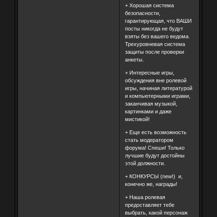
+ Хорошая система
безопасности,
гарантирующая, что ВАШИ
посты никогда не будут
взяты без вашего ведома.
Трехуровневая система
защиты после проверки
анкеты.
+ Интересные игры,
обсуждения вне ролевой
игры, начиная литературой
и компьютерными играми,
заканчивая музыкой,
картинками и даже
мистикой!
+ Еще есть возможность
стать модератором
форума! Спеши! Только
лучшие будут достойны
этой должности.
+ КОНКУРСЫ (new!) и,
конечно же, награды!
+ Наша ролевая
предоставляет тебе
выбрать, какой персонаж