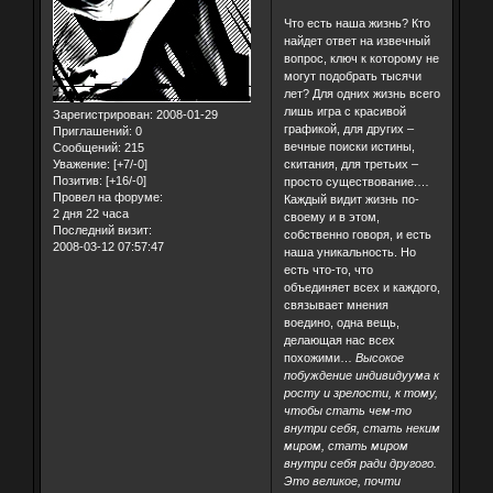
Что есть наша жизнь? Кто
найдет ответ на извечный
вопрос, ключ к которому не
могут подобрать тысячи
лет? Для одних жизнь всего
лишь игра с красивой
Зарегистрирован
: 2008-01-29
графикой, для других –
Приглашений:
0
вечные поиски истины,
Сообщений:
215
Уважение:
[+7/-0]
скитания, для третьих –
Позитив:
[+16/-0]
просто существование.…
Провел на форуме:
Каждый видит жизнь по-
2 дня 22 часа
своему и в этом,
Последний визит:
собственно говоря, и есть
2008-03-12 07:57:47
наша уникальность. Но
есть что-то, что
объединяет всех и каждого,
связывает мнения
воедино, одна вещь,
делающая нас всех
похожими…
Высокое
побуждение индивидуума к
росту и зрелости, к тому,
чтобы стать чем-то
внутри себя, стать неким
миром, стать миром
внутри себя ради другого.
Это великое, почти