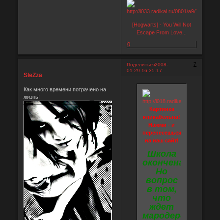
[Hogwarts] - You Will Not
Escape From Love...
0
7
Поделиться
2008-
01-29 16:35:17
SleZza
Как много времени потрачено на
жизнь!
Картинка
кликабельна!
Нажми - и
перенесешься
на наш сайт!
Школа
окончена.
Но
вопрос
в том,
что
ждет
мародеров