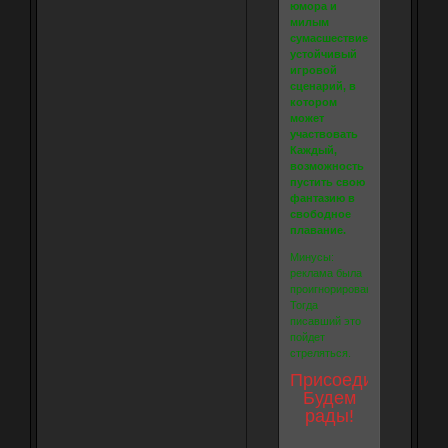
юмора и
милым
сумасшествием,
устойчивый
игровой
сценарий, в
котором
может
участвовать
Каждый,
возможность
пустить свою
фантазию в
свободное
плавание.
Минусы:
реклама была
проигнорирована?
Тогда
писавший это
пойдет
стреляться.
Присоединяйтесь!
Будем
рады!