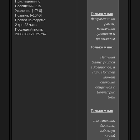
Приглашений:
0
Сообщений:
215
Уважение:
[+7/-0]
Только у нас
Позитив:
[+16/-0]
факультет не
Провел на форуме:
рамки,
2 дня 22 часа
мешающие
Последний визит:
чувствам и
2008-03-12 07:57:47
признаниям
Только у нас
Петунья
Эванс учится
в Хогвартсе, а
Лили Поттер
может
спокойно
общаться с
Беллатрис
Блэк
Только у нас
ты сможешь
дышать,
вздохнув
полной