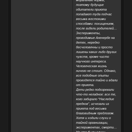
поэтому будущие
обитатели приюта
попадают туда подчас
весьма жестокими
способами: похищением,
после гибели родителей…
Эксперименты,
проводимые Аненербе на
детях, нередко
бесчеловечны и просто
лишены каких-либо других
чувств, кроме чисто
научного интереса.
Человеческая жизнь
ничего не стоит. Однако,
все подобные опыты
проводятся тайно и вдали
от приюта.
Дети редко подозревали
что-то неладное: все те,
кого забирало “Наследие
предков”, исчезали из
приюта под весьма
благовидным предлогом.
Хотя и ходили слухи о
тайной организации,
экспериментах, смерти…
Но это были слухи,