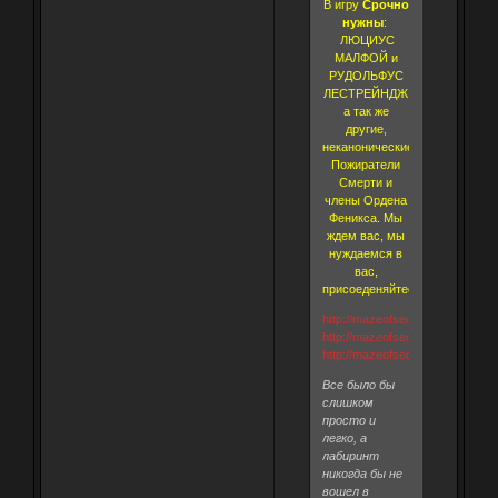
В игру
Срочно
нужны
:
ЛЮЦИУС
МАЛФОЙ и
РУДОЛЬФУС
ЛЕСТРЕЙНДЖ
а так же
другие,
неканонические
Пожиратели
Смерти и
члены Ордена
Феникса. Мы
ждем вас, мы
нуждаемся в
вас,
присоеденяйтесь!
http://mazeofsecrets.webtalk.ru
http://mazeofsecrets.webtalk.ru
http://mazeofsecrets.webtalk.ru
Все было бы
слишком
просто и
легко, а
лабиринт
никогда бы не
вошел в