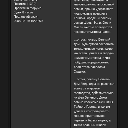
Позитив:
[+3/-0]
малочисленность основной
Провел на форуме:
семьи, прочно удерживает
3 дня 8 часов
лидирующие позиции в
Последний визит:
Тайном Городе. И почему
2008-03-19 10:20:50
семьи Шась, Эрли, Ось и
Масан охотно пользуются
покровительством навов.
…о том, почему Великий
Дом Чудь сумел сохранить
только четыре ложи, какие
качества ценятся в гвардии
великого магистра, и что
побудило гордую семью
Хван стать вассалом
Ордена.
…о том, почему Великий
Дом Людь едва не развязал
войну за мировое
господство, действительно
ли феи Зеленого Дома
самые красивые женщины
Тайного Города, и как им
удается контролировать
концов, приставников,
черных и белых морян, а
также Красных Шапок.