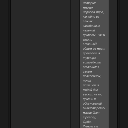
историю
многих
народов мира,
как одно из
самых
загадочных
явлений
природы. Так и
этот,
ставший
одним из мест
проведения
турнира
волшебника,
отличился
своим
поведением,
начав
похищения
людей без
веских на то
причин и
обоснований.
Министерство
магии бьет
тревогу,
Орден
Феникса и