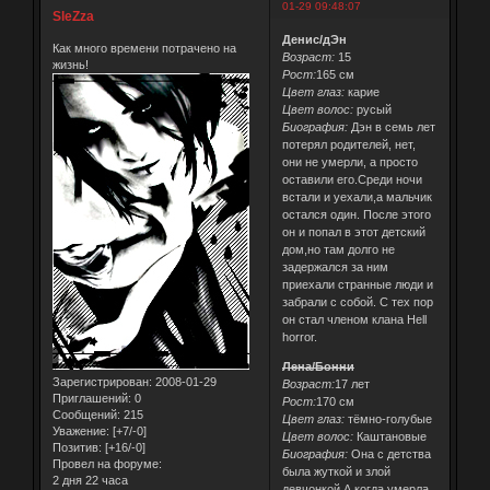
01-29 09:48:07
SleZza
Денис/дЭн
Как много времени потрачено на
Возраст:
15
жизнь!
Рост:
165 см
Цвет глаз:
карие
Цвет волос:
русый
Биография:
Дэн в семь лет
потерял родителей, нет,
они не умерли, а просто
оставили его.Среди ночи
встали и уехали,а мальчик
остался один. После этого
он и попал в этот детский
дом,но там долго не
задержался за ним
приехали странные люди и
забрали с собой. С тех пор
он стал членом клана Hell
horror.
Лена/Бонни
Зарегистрирован
: 2008-01-29
Возраст:
17 лет
Приглашений:
0
Рост:
170 см
Сообщений:
215
Цвет глаз:
тёмно-голубые
Уважение:
[+7/-0]
Цвет волос:
Каштановые
Позитив:
[+16/-0]
Биография:
Она с детства
Провел на форуме:
была жуткой и злой
2 дня 22 часа
девчонкой А когда умерла