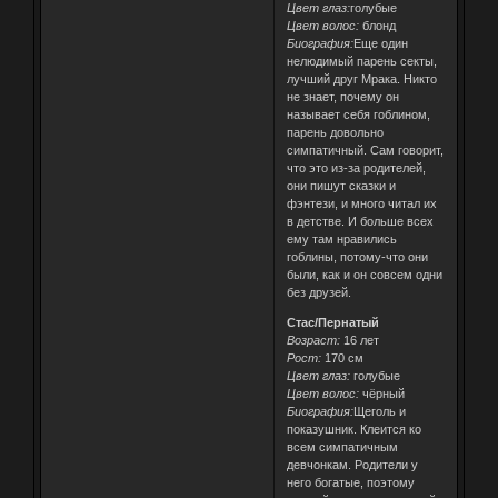
Цвет глаз:
голубые
Цвет волос:
блонд
Биография:
Еще один
нелюдимый парень секты,
лучший друг Мрака. Никто
не знает, почему он
называет себя гоблином,
парень довольно
симпатичный. Сам говорит,
что это из-за родителей,
они пишут сказки и
фэнтези, и много читал их
в детстве. И больше всех
ему там нравились
гоблины, потому-что они
были, как и он совсем одни
без друзей.
Стас/Пернатый
Возраст:
16 лет
Рост:
170 см
Цвет глаз:
голубые
Цвет волос:
чёрный
Биография:
Щеголь и
показушник. Клеится ко
всем симпатичным
девчонкам. Родители у
него богатые, поэтому