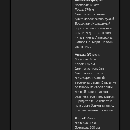
Дима/Макар/Мрак
Возраст:
18 лет
Рост:
175см
Цвет глаз:
зелёный
Цвет волос:
тёмно-русый
Биография:
Нелюдимый
парень из благополучной
семьи. В детстве любил
читать Кинга, Лавкрафта,
Эдгара По, Мери Шелли и
иже с ними.
Аркадий/Зюзик
Возраст:
16 лет
Рост:
175 см
Цвет глаз:
голубые
Цвет волос:
русые
Биография:
Главный
весельчак секты. В отличие
от многих из своей секты
добрый парень. Любит
развлекаться и веселится.
О родителях не известно,
но в секте бытует мнение,
что они работают в цирке.
Женя/Гоблин
Возраст:
17 лет
Возраст:
180 см