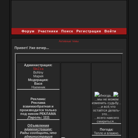
Форум
Участники
Поиск
Регистрация
Войти
Активные темы
Привет! Уже вечер...
Администрация:
SleZza
BoNny
Мария
Модерация:
Вася
Наемник
Иногда...
Реклама:
...мы не можем
Реклама
изменить судьбу...
взаимаобратная и
....и всё,что
производится только
остаётся делать-
под ником РЕКЛАМА
это... .
,Пароль: 1111
...всего навсего
смириться...
Объявления
администрации:
Погода:
Рады сообщить,что
Тепло и влажно.
администрация