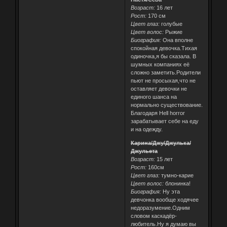
Возраст:
16 лет
Рост:
170 см
Цвет глаз:
голубые
Цвет волос:
Рыжие
Биография:
Она вполне
спокойная девочка.Тихая
одиночка,я бы сказала. В
шумных компаниях её
сложно заметить.Родители
пьют не просыхая,что не
оставляет девочки не
единого шанса на
нормально существование.
Благодаря Hell horror
зарабатывает себе на еду
и на одежду.
Карина/Джу/Джулька/
Джульета
Возраст:
15 лет
Рост:
160см
Цвет глаз:
тумно-карие
Цвет волос:
блонинка!
Биография:
Ну эта
девчонка вообще ходячее
недоразумение.Одним
словом каскадёр-
любитель.Ну я думаю вы