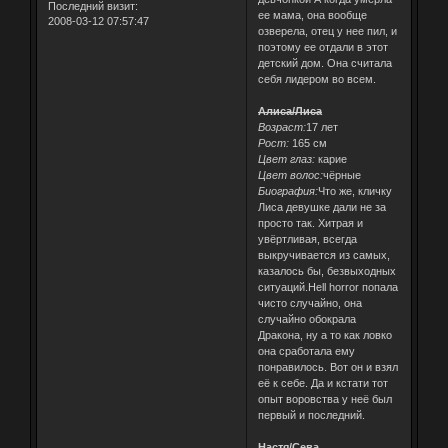
Последний визит:
ее мама, она вообще
2008-03-12 07:57:47
озверела, отец у нее пил, и
поэтому ее отдали в этот
детский дом. Она считала
себя лидером во всем.
Алиса/Лиса
Возраст:
17 лет
Рост:
165 см
Цвет глаз:
карие
Цвет волос:
чёрные
Биография:
Что же, кличку
Лиса девушке дали не за
просто так. Хитрая и
увёртливая, всегда
выкручивается из самых,
казалось бы, безвыходных
ситуаций.Hell horror попала
чисто случайно, она
случайно обокрала
Дракона, ну а то как ловко
она сработала ему
понравилось. Вот он и взял
её к себе. Да и кстати тот
опыт воровства у неё был
первый и последний.
Настя/Сева