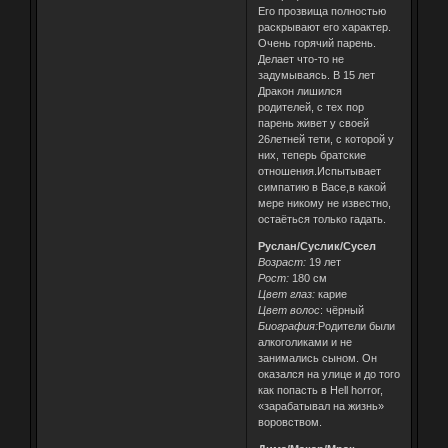
Его прозвища полностью
раскрывают его характер.
Очень горячий парень.
Делает что-то не
задумываясь. В 15 лет
Дракон лишился
родителей, с тех пор
парень живет у своей
26летней тети, с которой у
них, теперь братские
отношения.Испытывает
симпатию в Васе,в какой
мере никому не известно,
остаёться только гадать.
Руслан/Суслик/Сусел
Возраст:
19 лет
Рост:
180 см
Цвет глаз:
карие
Цвет волос
: чёрный
Биография:
Родители были
алкоголиками и не
занимались сыном. Он
оказался на улице и до того
как попасть в Hell horror,
«зарабатывал на жизнь»
воровством.