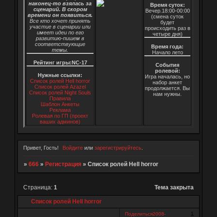
наконец-то взялась за
Время суток:
сценарий. В скором
Вечер.18:00-00:00
времени он появиться.
(смена суток
Все кто хочет принять
будет
участие в сценарии или
происходить раз в
имеет идеи по его
четыре дня)
развитию-пишем в
соответствующие
Время года:
темы.
Начало лето
Рейтинг игры:NC-17
События
ролевой:
Нужные ссылки:
Игра началась, но
Список ролей Hell horror
набор анкет
Список ролей Azazel
продолжается. Вы
Список ролей Night Souls
нам нужны.
Правила
Шаблон Анкеты
Реклама
Ролевая по ГП (проект
ваших админов)
Привет, Гость!
Войдите
или
зарегистрируйтесь
.
»
666
»
Регистрация
»
Список ролей Hell horror
Страница:
1
Тема закрыта
Список ролей Hell horror
1
Поделиться
2008-