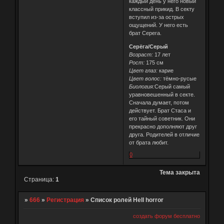
каждый день у него новый
классный прикид. В секту
вступил из-за острых
ощущений. У него есть
брат Серега.
Серёга/Серый
Возраст:
17 лет
Рост:
175 см
Цвет глаз:
карие
Цвет волос:
тёмно-русые
Биология:
Серый самый
уравновешенный в секте.
Сначала думает, потом
действует. Брат Стаса и
его тайный советник. Они
прекрасно дополняют друг
друга. Родителей в отличие
от брата любит.
0
Тема закрыта
Страница:
1
»
666
»
Регистрация
»
Список ролей Hell horror
создать форум бесплатно