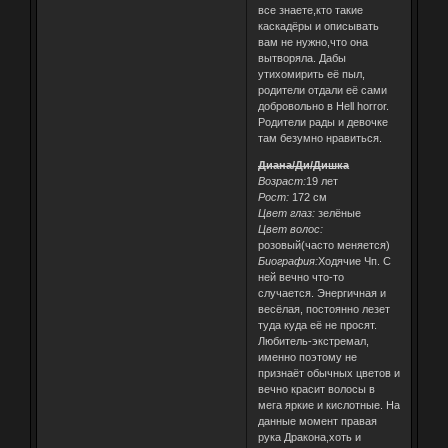
все знаете,кто такие
каскадёры и описывать
вам не нужно,что она
вытворяла. Дабы
утихомирить её пыл,
родители отдали её сами
добровольно в Hell horror.
Родители рады и девочке
там безумно нравиться.
Диана/Ди/Дишка
Возраст:
19 лет
Рост:
172 см
Цвет глаз:
зелёные
Цвет волос:
розовый(часто меняется)
Биография:
Ходячие Чп. С
ней вечно что-то
случается. Энергичная и
весёлая, постоянно лезет
туда куда её не просят.
Любитель-экстремал,
именно поэтому не
признаёт обычных цветов и
вечно красит волосы в
мега яркие и кислотные. На
данные момент правая
рука Дракона,хоть и