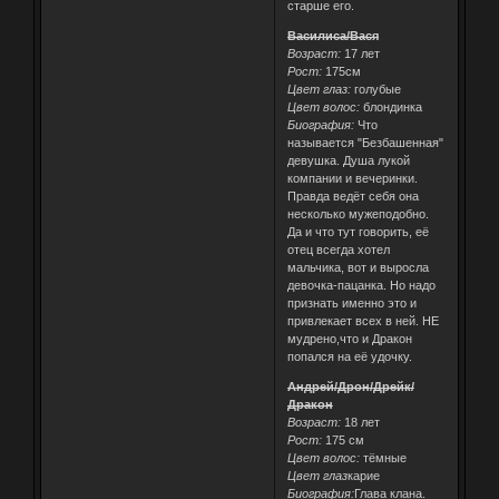
старше его.
Василиса/Вася
Возраст:
17 лет
Рост:
175см
Цвет глаз:
голубые
Цвет волос:
блондинка
Биография:
Что
называется "Безбашенная"
девушка. Душа лукой
компании и вечеринки.
Правда ведёт себя она
несколько мужеподобно.
Да и что тут говорить, её
отец всегда хотел
мальчика, вот и выросла
девочка-пацанка. Но надо
признать именно это и
привлекает всех в ней. НЕ
мудрено,что и Дракон
попался на её удочку.
Андрей/Дрон/Дрейк/
Дракон
Возраст:
18 лет
Рост:
175 см
Цвет волос:
тёмные
Цвет глаз
карие
Биография:
Глава клана.