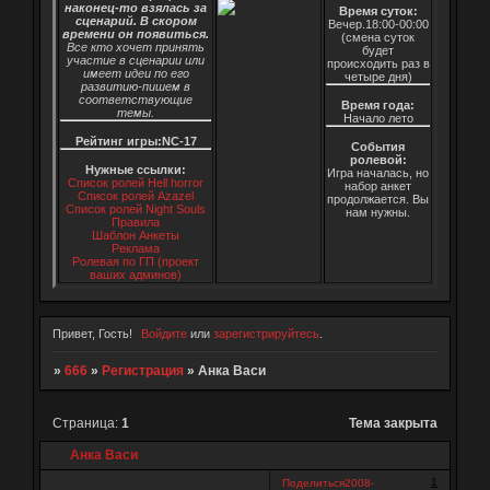
наконец-то взялась за
Время суток:
сценарий. В скором
Вечер.18:00-00:00
времени он появиться.
(смена суток
Все кто хочет принять
будет
участие в сценарии или
происходить раз в
имеет идеи по его
четыре дня)
развитию-пишем в
соответствующие
Время года:
темы.
Начало лето
Рейтинг игры:NC-17
События
ролевой:
Нужные ссылки:
Игра началась, но
Список ролей Hell horror
набор анкет
Список ролей Azazel
продолжается. Вы
Список ролей Night Souls
нам нужны.
Правила
Шаблон Анкеты
Реклама
Ролевая по ГП (проект
ваших админов)
Привет, Гость!
Войдите
или
зарегистрируйтесь
.
»
666
»
Регистрация
»
Анка Васи
Страница:
1
Тема закрыта
Анка Васи
1
Поделиться
2008-