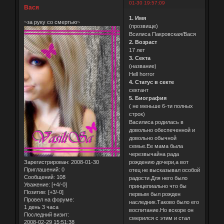
01-30 19:57:09
Вася
1. Имя
~за руку со смертью~
(прозвище)
Всилиса Пакровская/Вася
2. Возраст
17 лет
3. Секта
(название)
Hell horror
4. Статус в секте
сектант
5. Биография
( не меньше 6-ти полных
строк)
Василиса родилась в
довольно обеспеченной и
довольно обычной
семье.Ее мама была
черезвычайна рада
рождению дочери,а вот
Зарегистрирован
: 2008-01-30
Приглашений:
0
отец не высказывал особой
Сообщений:
108
радости.Для него было
Уважение:
[+4/-0]
принцепиально что бы
Позитив:
[+3/-0]
первым был рожден
Провел на форуме:
наследник.Таково было его
1 день 3 часа
воспитание.Но вскоре он
Последний визит:
смерился с этим и стал
2008-02-29 15:51:38