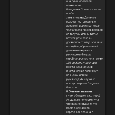
она длинноволосая
платиновая
блондинка.Прическа ее не
особо
замысловата.Длинные
волосы постриженные
лесенкой и длинная косая
челка,часто прикрывающая
ее голубой левый глаз.А
вот как раз глаза ей
достались от отца.Большие
и голубые,обрамленный
длинными черными
ресницами.Фигура
стройная,ростом она где-то
175 см.Кожа у девушки
всегда бледная лиш
иногда может возникнуть
на щеках легкий
румянец.Губы пухлые
всегда покрыты бледным
блеском.
8. Умение, навыки
( чем обладает ваш перс)
Ах да я же не упомянула
что папуля отдал юную
Васю в секцию по
карате.Так что она в