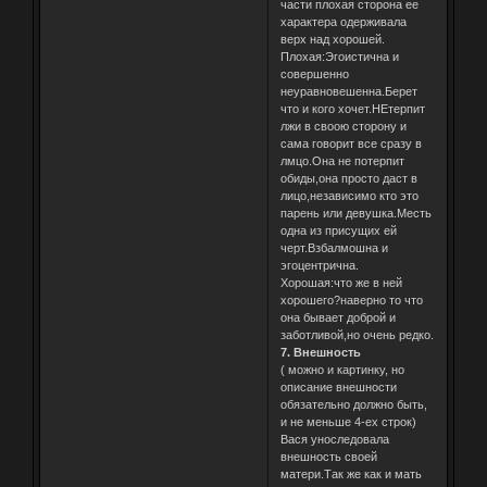
части плохая сторона ее
характера одерживала
верх над хорошей.
Плохая:Эгоистична и
совершенно
неуравновешенна.Берет
что и кого хочет.НЕтерпит
лжи в своою сторону и
сама говорит все сразу в
лмцо.Она не потерпит
обиды,она просто даст в
лицо,независимо кто это
парень или девушка.Месть
одна из присущих ей
черт.Взбалмошна и
эгоцентрична.
Хорошая:что же в ней
хорошего?наверно то что
она бывает доброй и
заботливой,но очень редко.
7. Внешность
( можно и картинку, но
описание внешности
обязательно должно быть,
и не меньше 4-ех строк)
Вася уноследовала
внешность своей
матери.Так же как и мать