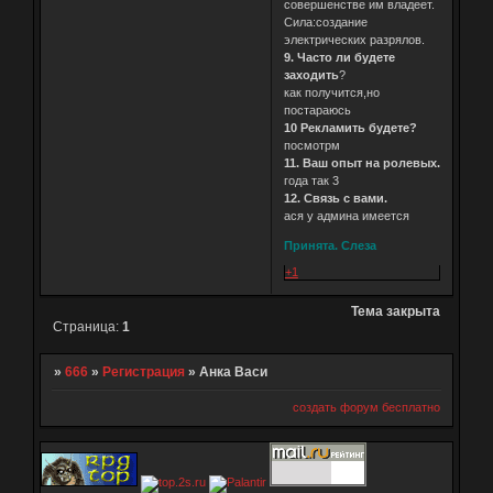
совершенстве им владеет.
Сила:создание
электрических разрялов.
9. Часто ли будете
заходить
?
как получится,но
постараюсь
10 Рекламить будете?
посмотрм
11. Ваш опыт на ролевых.
года так 3
12. Связь с вами.
ася у админа имеется
Принята. Слеза
+1
Тема закрыта
Страница:
1
»
666
»
Регистрация
»
Анка Васи
создать форум бесплатно