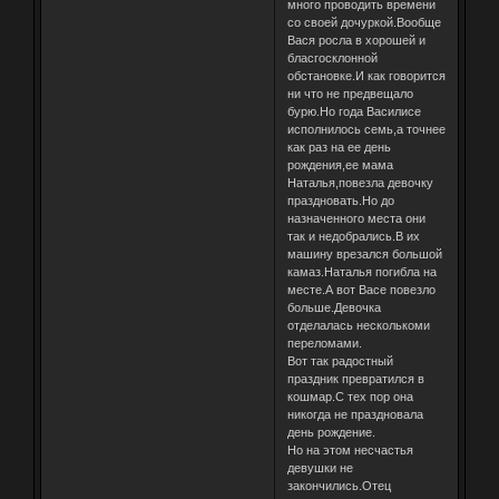
много проводить времени
со своей дочуркой.Вообще
Вася росла в хорошей и
бласгосклонной
обстановке.И как говорится
ни что не предвещало
бурю.Но года Василисе
исполнилось семь,а точнее
как раз на ее день
рождения,ее мама
Наталья,повезла девочку
праздновать.Но до
назначенного места они
так и недобрались.В их
машину врезался большой
камаз.Наталья погибла на
месте.А вот Васе повезло
больше.Девочка
отделалась несколькоми
переломами.
Вот так радостный
праздник превратился в
кошмар.С тех пор она
никогда не праздновала
день рождение.
Но на этом несчастья
девушки не
закончились.Отец