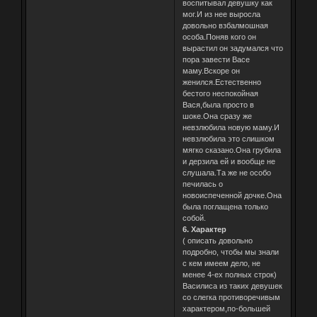
воспитывал девушку как
мог.И из нее выросла
довольно взбалмошная
особа.Поняв кого он
вырастил он задумался что
пора завести Васе
маму.Вскоре он
женился.Естественно
бестого неспокойная
Вася,была просто в
шоке.Она сразу же
невзлюбила новую маму.И
невзлюбила это слишком
мягко сказано.Она грубила
и дерзила ей и вообще не
слушала.Та же не особо
печилась о
новоиспеченной дочке.Она
была поглащена только
собой.
6. Характер
( описать довольно
подробно, чтобы мы знали
с кем имеем дело, не
менее 4-ех полных строк)
Василиса из таких девушек
со слегка противоречивым
характером,по-большей