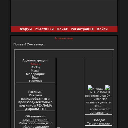
Форум
Участники
Поиск
Регистрация
Войти
Активные темы
Привет! Уже вечер...
Администрация:
SleZza
BoNny
Мария
Модерация:
Вася
Наемник
Иногда...
Реклама:
...мы не можем
Реклама
изменить судьбу...
взаимаобратная и
....и всё,что
производится только
остаётся делать-
под ником РЕКЛАМА
это... .
,Пароль: 1111
...всего навсего
смириться...
Объявления
администрации:
Погода:
Рады сообщить,что
Тепло и влажно.
администрация