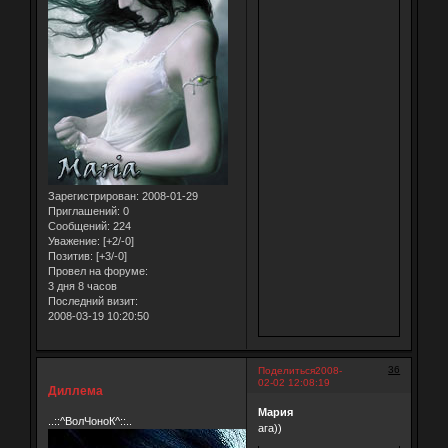
Зарегистрирован
: 2008-01-29
Приглашений:
0
Сообщений:
224
Уважение:
[+2/-0]
Позитив:
[+3/-0]
Провел на форуме:
3 дня 8 часов
Последний визит:
2008-03-19 10:20:50
36
Поделиться
2008-
02-02 12:08:19
Диллема
Мария
..::^ВолЧоноК^::..
ага))