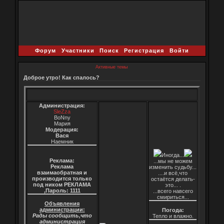
Форум
Участники
Поиск
Регистрация
Войти
Активные темы
Доброе утро! Как спалось?
Администрация:
SleZza
BoNny
Мария
Модерация:
Вася
Наемник
Иногда...
Реклама:
...мы не можем
Реклама
изменить судьбу...
взаимаобратная и
....и всё,что
производится только
остаётся делать-
под ником РЕКЛАМА
это... .
,Пароль: 1111
...всего навсего
смириться...
Объявления
администрации:
Погода:
Рады сообщить,что
Тепло и влажно.
администрация