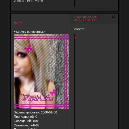
2008-03-19 10:20:50
32
Поделиться
2008-
02-01 15:43:22
Вася
болото
~за руку со смертью~
0
Зарегистрирован
: 2008-01-30
Приглашений:
0
Сообщений:
108
Уважение:
[+4/-0]