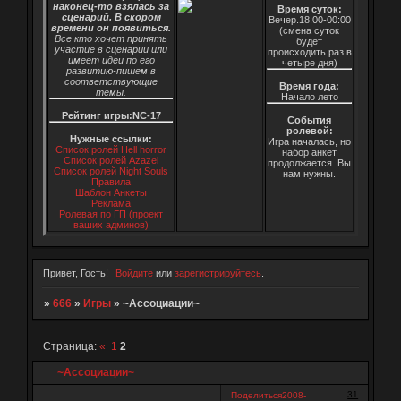
наконец-то взялась за
Время суток:
сценарий. В скором
Вечер.18:00-00:00
времени он появиться.
(смена суток
Все кто хочет принять
будет
участие в сценарии или
происходить раз в
имеет идеи по его
четыре дня)
развитию-пишем в
соответствующие
Время года:
темы.
Начало лето
Рейтинг игры:NC-17
События
ролевой:
Нужные ссылки:
Игра началась, но
Список ролей Hell horror
набор анкет
Список ролей Azazel
продолжается. Вы
Список ролей Night Souls
нам нужны.
Правила
Шаблон Анкеты
Реклама
Ролевая по ГП (проект
ваших админов)
Привет, Гость!
Войдите
или
зарегистрируйтесь
.
»
666
»
Игры
»
~Ассоциации~
Страница:
«
1
2
~Ассоциации~
31
Поделиться
2008-