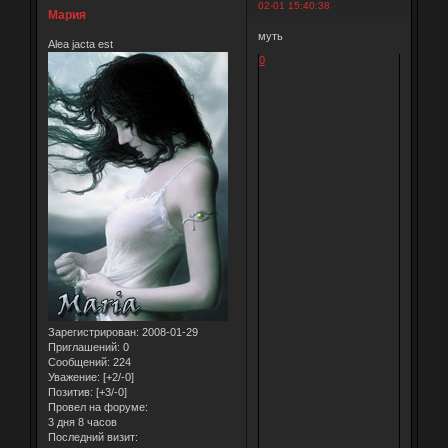
02-01 15:40:38
Мария
муть
Alea jacta est
0
Зарегистрирован
: 2008-01-29
Приглашений:
0
Сообщений:
224
Уважение:
[+2/-0]
Позитив:
[+3/-0]
Провел на форуме:
3 дня 8 часов
Последний визит: