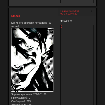
37
Поделиться
2008-
02-03 19:46:29
SleZza
флуд о_0
Как много времени потрачено на
жизнь!
0
Зарегистрирован
: 2008-01-29
Приглашений:
0
Сообщений:
215
Уважение:
[+7/-0]