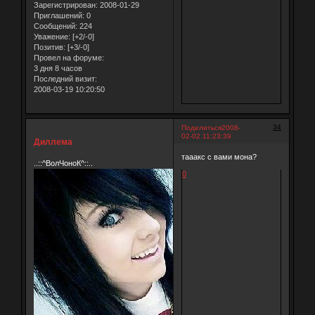
Зарегистрирован
: 2008-01-29
Приглашений:
0
Сообщений:
224
Уважение:
[+2/-0]
Позитив:
[+3/-0]
Провел на форуме:
3 дня 8 часов
Последний визит:
2008-03-19 10:20:50
34
Поделиться
2008-
02-02 11:23:39
Диллема
тааакс с вами мона?
..::^ВолЧоноК^::..
0