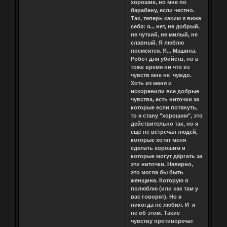
хорошие, но мне по
барабану, если честно.
Так, теперь каким я виже
себя: я... нет, не добрый,
не чуткий, не милый, не
славный. Я люблю
посмеятся. Я... Машина.
Робот для убийств, но в
тоже время ни что из
чувств мне не чуждо.
Хоть из меня и
искоренили все добрые
чувства, есть ниточки за
которые если потянуть,
то я стану "хорошим", это
действительно так, но я
ещё не встречал людей,
которые хотят меня
сделать хорошим и
которые могут дёргать за
эти ниточки. Наверно,
это могла бы быть
женщина. Которую я
полюблю (или как там у
вас говорят). Но я
никогда не любил. И я
не об этом. Такие
чувству противоречат