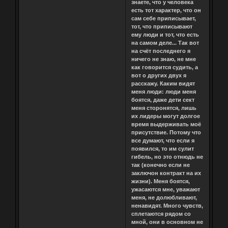
знаете, что у человека
есть тот характер, что он
сам себе приписывает,
тот, что приписывают
ему люди и тот, что есть
на самом деле... Так вот
на счёт последнего я
ничего не знаю, не мне
как говорится судить, а
вот о других двух я
расскажу. Каким видят
меня люди: люди меня
боятся, даже дети сект
меня сторонятся, лишь
их лидеры могут долгое
время выдерживать моё
присутствие. Потому что
все думают, что если я
появился, то им сулит
гибель, но это отнюдь не
так (конечно если не
заключон контракт на их
жизни). Меня боятся,
ужасаются мне, уважают
меня, не долюбливают,
ненавидят. Много чувств,
сплетаются рядом со
мной, они в основном не