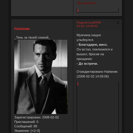
-Вы приняты.
0
3
Поделиться
2008-
02-02 14:08:52
Наёмник
Мужчина хищно
_Тень за твоей спиной_
улыбнулся.
- Благодарю, мисс.
Он встал, поклонился и
вышел, бросив на
прощание:
- До встречи.
Отредактировано Наёмник
(2008-02-02 14:09:06)
0
Зарегистрирован
: 2008-02-02
Приглашений:
0
Сообщений:
89
Уважение:
[+1/-0]