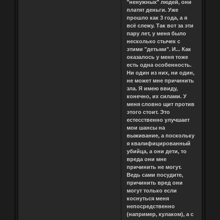
"ненужных" людей, они
платят деньги. Уже
прошло как 3 года, а я
всё слежу. Так вот за эти
пару лет, у меня было
несколько стычек с
этими "детьми". И... Как
оказалось у меня тоже
есть одна особенность.
Ни один из них, ни один,
не может мне причинить
зла. Я имею ввиду,
конечно, их силами. У
меня словно щит против
этого стоит. Это
естесственно улучшает
мои шансы на
выживание, а поскольку
я квалифицированный
убийца, а они дети, то
вреда они мне
причинить не могут.
Ведь сами посудите,
причинить вред они
могут только если
коснуться меня
непосредственно
(например, кулаком), а с