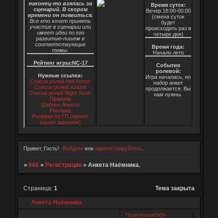
наконец-то взялась за
Время суток:
сценарий. В скором
Вечер.18:00-00:00
времени он появиться.
(смена суток
Все кто хочет принять
будет
участие в сценарии или
происходить раз в
имеет идеи по его
четыре дня)
развитию-пишем в
соответствующие
Время года:
темы.
Начало лето
Рейтинг игры:NC-17
События
ролевой:
Нужные ссылки:
Игра началась, но
Список ролей Hell horror
набор анкет
Список ролей Azazel
продолжается. Вы
Список ролей Night Souls
нам нужны.
Правила
Шаблон Анкеты
Реклама
Ролевая по ГП (проект
ваших админов)
Привет, Гость!
Войдите
или
зарегистрируйтесь
.
»
666
»
Регистрация
»
Анкета Наёмника.
Страница:
1
Тема закрыта
Анкета Наёмника.
1
Поделиться
2008-