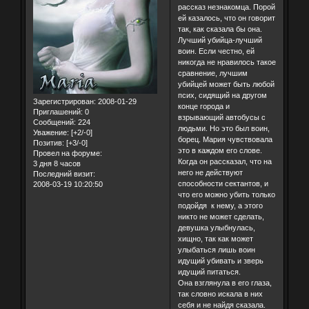
рассказ незнакомца. Порой
ей казалось, что он говорит
так, как сказала бы она.
Лучший убийца-лучший
воин. Если честно, ей
никогда не нравилось такое
сравнение, лучшим
убийцей может быть любой
псих, сидящий на другом
Зарегистрирован
: 2008-01-29
конце города и
Приглашений:
0
взрывающий автобусы с
Сообщений:
224
людьми. Но это был воин,
Уважение:
[+2/-0]
борец. Мария чувствовала
Позитив:
[+3/-0]
это в каждом его слове.
Провел на форуме:
Когда он рассказал, что на
3 дня 8 часов
него не действуют
Последний визит:
способности сектантов, и
2008-03-19 10:20:50
что его можно убить только
подойдя к нему, а этого
никто не может сделать,
девушка улыбнулась,
хищно, так как может
улыбаться лишь воин
идущий убивать и зверь
идущий питаться.
Она взглянула в его глаза,
так словно искала в них
себя и не найдя сказала.