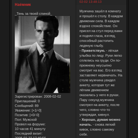
02-02 13:48:13
Наёмник
Мужчина зашёл в комнату
_Тень за твоей спиной_
и прошёл к столу. В каждом
движении сила. В каждом
вздохе спокойствие. Он
присел на стул перед вами
и поднял глаза, взгляд,
способный растопить
ледяную глыбу.
- Приветствую.
- лёгкая
улыбка по лицу. Руки легко
сплелись на груди. Он по-
прежнему неусыпно
смотрит на вас. Его взгляд
заставляет нервничать. На
столе мужчина увидел
анкету, которая тут же
лёгким движением
оказалась у него в руках.
Зарегистрирован
: 2008-02-02
Пару секунд мужчина
Приглашений:
0
смотрел на анкету, после
Сообщений:
89
чего, словно что-то
Уважение:
[+1/-0]
утверждая, кивнул.
Позитив:
[+0/-0]
- Хорошо, думаю можно
Пол:
Мужской
Провел на форуме:
начать.
- снова легкий
10 часов 41 минуту
кивок, словно самому
Последний визит:
себе.