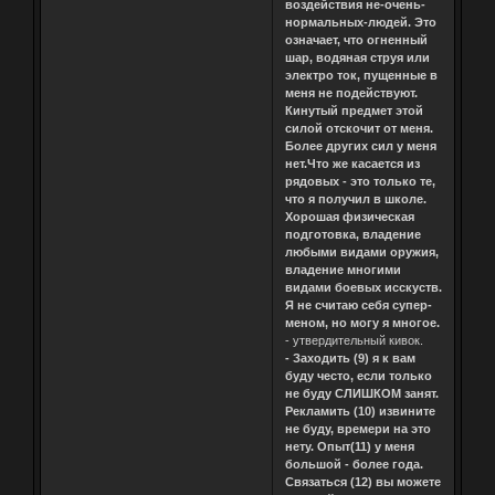
воздействия не-очень-
нормальных-людей. Это
означает, что огненный
шар, водяная струя или
электро ток, пущенные в
меня не подействуют.
Кинутый предмет этой
силой отскочит от меня.
Более других сил у меня
нет.Что же касается из
рядовых - это только те,
что я получил в школе.
Хорошая физическая
подготовка, владение
любыми видами оружия,
владение многими
видами боевых исскуств.
Я не считаю себя супер-
меном, но могу я многое.
- утвердительный кивок.
- Заходить (9) я к вам
буду често, если только
не буду СЛИШКОМ занят.
Рекламить (10) извините
не буду, времери на это
нету. Опыт(11) у меня
большой - более года.
Связаться (12) вы можете