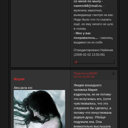
со мной по мылу -
naemnik8@mail.ru.
-
мужчина замолчал,
выжидающе смотря на вас.
Надо было что-то сказать
ещё, но ему ничего не шло
в голову.
- Мне у вас
понравилось...
- наконец,
выдавил он из себя.
Отредактировано Наёмник
(2008-02-02 13:50:06)
+1
2
Поделиться
2008-
02-02 14:05:39
Мария
Увидев вошедшего
Alea jacta est
человека Мария
вздрогнула, но не потому-
что испугалась его, (хотя
чувствовалось, что это
следовало бы сделать), а
потому-что почуствовала
родную душу.
Убийца
-
подумала она. Она
внимательно выслушала