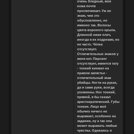
очень бледный, моя
кожа почти
просвечивает. Уж не
знаю, чем это
обусловленно, но
именно так. Волосы
цвета вороного крыла.
Длинной ниже плеч,
иногда я их подрезаю, но
не часто. Чёлка
отсутствует.
Отличительных знаков у
меня нет. Пирсинг
отсутствует, имеется тату
- тонкий кинжал на
правом запястье -
отличительный знак
убийцы. Ногти на руках,
да и сами руки, всегда
ухоженны. Нос тонкий,
прямой, я бы сказал
аристократический. Губы
тонкие. Лицо моё
обычно ничего не
выражает, особенно на
задании, ну а так она
может выражать любые
чувства. Одеваюсь я