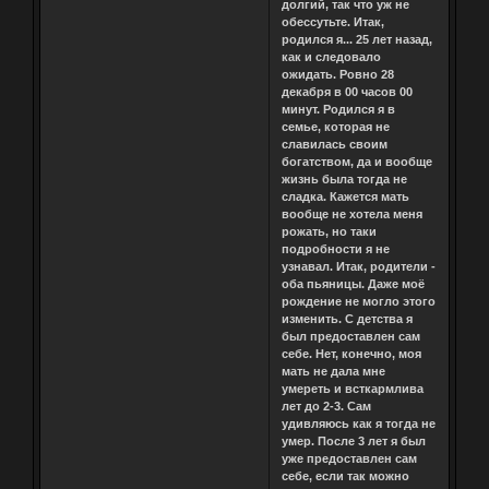
долгий, так что уж не
обессутьте. Итак,
родился я... 25 лет назад,
как и следовало
ожидать. Ровно 28
декабря в 00 часов 00
минут. Родился я в
семье, которая не
славилась своим
богатством, да и вообще
жизнь была тогда не
сладка. Кажется мать
вообще не хотела меня
рожать, но таки
подробности я не
узнавал. Итак, родители -
оба пьяницы. Даже моё
рождение не могло этого
изменить. С детства я
был предоставлен сам
себе. Нет, конечно, моя
мать не дала мне
умереть и всткармлива
лет до 2-3. Сам
удивляюсь как я тогда не
умер. После 3 лет я был
уже предоставлен сам
себе, если так можно