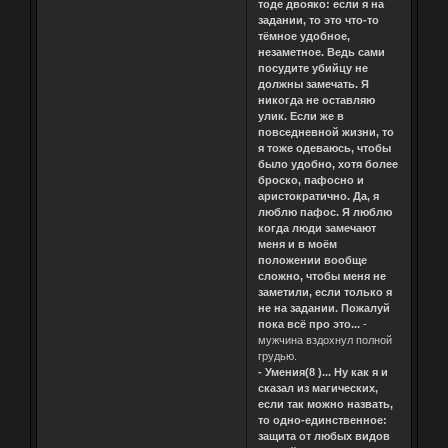
тоде двояко: если я на
задании, то это что-то
тёмное удобное,
незаметное. Ведь сами
посудите убийцу не
должны замечать. Я
никогда не оставляю
улик. Если же в
повседневной жизни, то
я тоже одеваюсь, чтобы
было удобно, хотя более
броско, пафосно и
аристократично. Да, я
люблю пафос. Я люблю
когда люди замечают
меня и в моём
положении вообще
сложно, чтобы меня не
заметили, если только я
не на задании. Пожалуй
пока всё про это...
-
мужчина вздохнул полной
грудью.
- Умения(8 )... Ну как я и
сказал из магических,
если так можно назвать,
то одно-единственное:
защита от любых видов