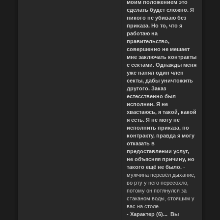
моим положением это
сделать будет сложно. Я
никого не убиваю без
приказа. Но то, что я
работаю на
правительство,
совершенно не мешает
мне заключать контракты
с сектами. Однажды меня
уже нанял один член
секты, дабы уничтожить
другого. Заказ
естесственно был
исполнен. Я не
хвастаюсь, я такой, какой
я есть. Я не могу не
исполнить приказа, по
контракту, правда я могу
отказать в
предоставлении услуг,
не объясняя причину, но
такого ещё не было.
-
мужчина перевёл дыхание,
во рту у него пересохло,
потому он потянулся за
стаканом воды, стоящим у
вас на столе.
- Характер (6)... Вы