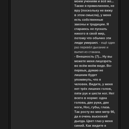
моим учениям и всё же...
Также я прямолинеен, не
вру (поскольку не вижу
в этом смысла), у меня
есть собственные
законы и традиции. Я
стараюсь не пускать
никого в свой мир,
потому что обычно эти
люди умирают.
- ещё один
раз перевёл дыхание и
выпил из стакана.
- Внешность (7)... Ну вы
можете меня лицезреть
во всём моём виде. Во-
первых, думаю не
лишним будет
упомянуть, что я
человек. Видите, у меня
нет трёх лишних голов,
пяти рук и шести ног. Нет
всего в норме: одна
голова, две руки, две
ноги, Нос, губы, глаза.
Так росту во мне метр 90,
да я очень выскокий
дылда. Цвет глаз у меня
синий. Как видите я