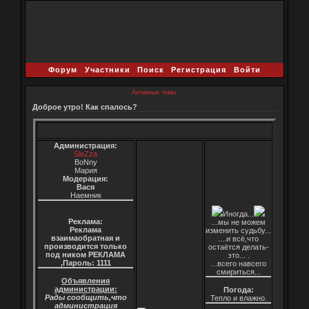
Форум
Участники
Поиск
Регистрация
Войти
Активные темы
Доброе утро! Как спалось?
Администрация:
SleZza
BoNny
Мария
Модерация:
Вася
Наемник
Иногда...
Реклама:
...мы не можем
Реклама
изменить судьбу...
взаимаобратная и
....и всё,что
производится только
остаётся делать-
под ником РЕКЛАМА
это... .
,Пароль: 1111
...всего навсего
смириться...
Объявления
администрации:
Погода:
Рады сообщить,что
Тепло и влажно.
администрация