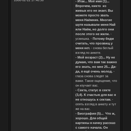
2008-02-22 17:40:56
- Итак... Моё имя (1)...
Впрочем, никто из
живых его не знает. Вы
можете просто звать
меня Наёмник. Многие
шутя называли меня Най
или Наём, но долго они
после этого не жили.
-
усмешка. -
Потому бедм
считать, что прозвищ у
меня нет.
- снова беглый
взгляд по анкете.
- Мой возраст (2)... Ну не
думаю, что вам так важно
его знать, но мне 25... Да-
да, я ещё очень молод.
-
глаза снова следят за
вами. Такое ощещение, что
он изучает вас.
- Секта, статус в секте
(3,4). К счастью для вас я
не отношусь к сектам.
-
опять взгляд в анкету и тут
же на вас.
- Биография (5)... Что ж,
хорошо. Для общей
картины я начну рассказ
с самого начала. Он