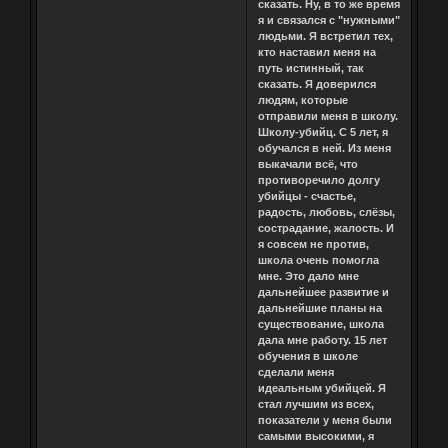
сказать. Ну, в то же время
я и связался с "нужными"
людьми. Я встретил тех,
кто наставил меня на
путь истинный, так
сказать. Я доверился
людям, которые
отправили меня в школу.
Школу-убийц. С 5 лет, я
обучался в ней. Из меня
выкачали всё, что
противоречило долгу
убийцы - счастье,
радость, любовь, слёзы,
сострадание, жалость. И
я совсем не против,
школа очень помогла
мне. Это дало мне
дальнейшее развитие и
дальнейшие планы на
существование, школа
дала мне работу. 15 лет
обучения в школе
сделали меня
идеальным убийцей. Я
стал лучшим из всех,
показатели у меня были
самыми высокими, я