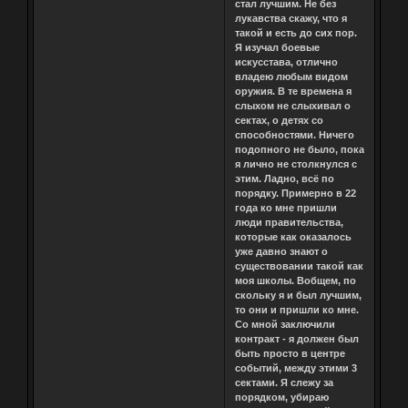
стал лучшим. Не без
лукавства скажу, что я
такой и есть до сих пор.
Я изучал боевые
искусстава, отлично
владею любым видом
оружия. В те времена я
слыхом не слыхивал о
сектах, о детях со
способностями. Ничего
подопного не было, пока
я лично не столкнулся с
этим. Ладно, всё по
порядку. Примерно в 22
года ко мне пришли
люди правительства,
которые как оказалось
уже давно знают о
существовании такой как
моя школы. Вобщем, по
скольку я и был лучшим,
то они и пришли ко мне.
Со мной заключили
контракт - я должен был
быть просто в центре
событий, между этими 3
сектами. Я слежу за
порядком, убираю