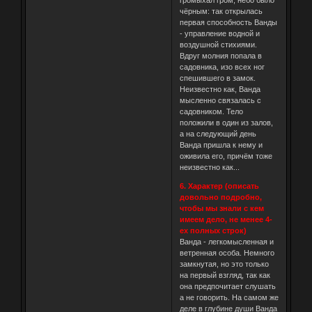
чёрным: так открылась
первая способность Ванды
- управление водной и
воздушной стихиями.
Вдруг молния попала в
садовника, изо всех ног
спешившего в замок.
Неизвестно как, Ванда
мысленно связалась с
садовником. Тело
положили в один из залов,
а на следующий день
Ванда пришла к нему и
оживила его, причём тоже
неизвестно как...
6. Характер (описать
довольно подробно,
чтобы мы знали с кем
имеем дело, не менее 4-
ех полных строк)
Ванда - легкомысленная и
ветренная особа. Немного
замкнутая, но это только
на первый взгляд, так как
она предпочитает слушать
а не говорить. На самом же
деле в глубине души Ванда