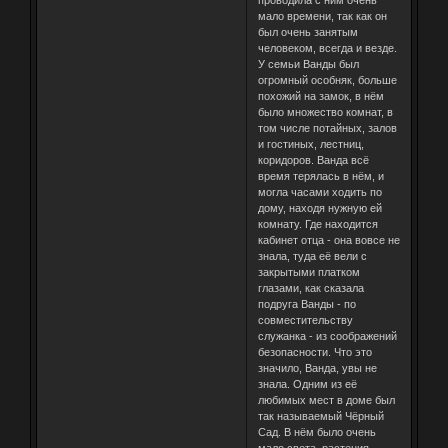
мало времени, так как он
был очень занятым
человеком, всегда и везде.
У семьи Ванды был
огромный особняк, больше
похожий на замок, в нём
было множество комнат, в
том числе потайных, залов
и гостиных, лестниц,
коридоров. Ванда всё
время терялась в нём, и
могла часами ходить по
дому, находя нужную ей
комнату. Где находится
кабинет отца - она вовсе не
знала, туда её вели с
закрытыми платком
глазами, как сказала
подруга Ванды - по
совместительству
служанка - из соображений
безопасности. Что это
значило, Ванда, увы не
знала. Одним из её
любимых мест в доме был
так называемый Чёрный
Сад. В нём было очень
мало света, растения