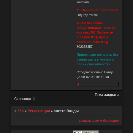
конечно.
11. Ваш опыт на ролевых.
Год, где-то так.
12. Связь с вами.
(убедительная просьба
никаких ЛС. Только e-
mail или ICQ, лучше
всего конечно ICQ)
302365357
Приняты,но хотелось бы
узнать как вы узнали о
своих способностях.
Отредактировано Ванда
(2008-02-03 18:06:10)
0
Тема закрыта
Страница:
1
»
666
»
Регистрация
»
анкета Ванды
создать форум бесплатно