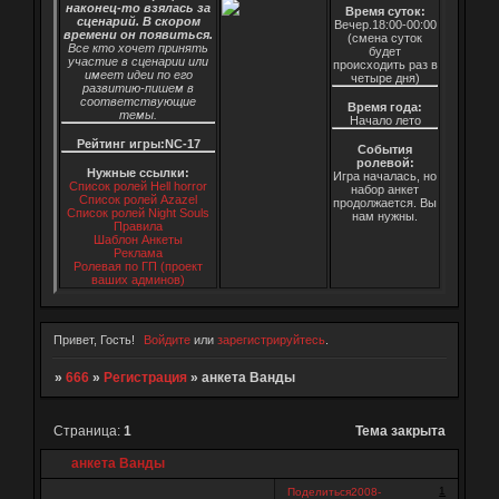
наконец-то взялась за
Время суток:
сценарий. В скором
Вечер.18:00-00:00
времени он появиться.
(смена суток
Все кто хочет принять
будет
участие в сценарии или
происходить раз в
имеет идеи по его
четыре дня)
развитию-пишем в
соответствующие
Время года:
темы.
Начало лето
Рейтинг игры:NC-17
События
ролевой:
Нужные ссылки:
Игра началась, но
Список ролей Hell horror
набор анкет
Список ролей Azazel
продолжается. Вы
Список ролей Night Souls
нам нужны.
Правила
Шаблон Анкеты
Реклама
Ролевая по ГП (проект
ваших админов)
Привет, Гость!
Войдите
или
зарегистрируйтесь
.
»
666
»
Регистрация
»
анкета Ванды
Страница:
1
Тема закрыта
анкета Ванды
1
Поделиться
2008-