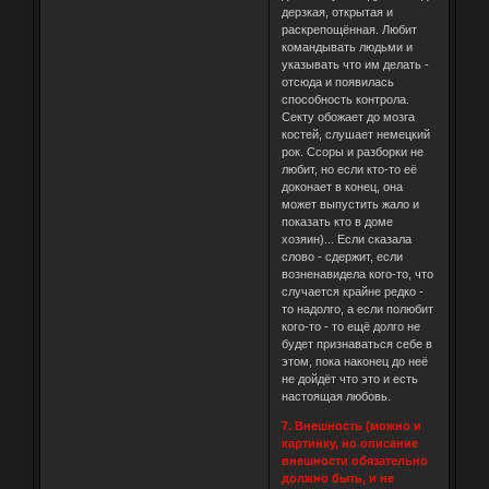
дерзкая, открытая и
раскрепощённая. Любит
командывать людьми и
указывать что им делать -
отсюда и появилась
способность контрола.
Секту обожает до мозга
костей, слушает немецкий
рок. Ссоры и разборки не
любит, но если кто-то её
доконает в конец, она
может выпустить жало и
показать кто в доме
хозяин)... Если сказала
слово - сдержит, если
возненавидела кого-то, что
случается крайне редко -
то надолго, а если полюбит
кого-то - то ещё долго не
будет признаваться себе в
этом, пока наконец до неё
не дойдёт что это и есть
настоящая любовь.
7. Внешность (можно и
картинку, но описание
внешности обязательно
должно быть, и не