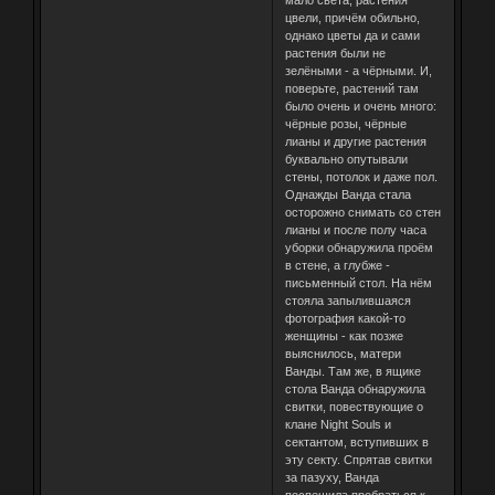
цвели, причём обильно,
однако цветы да и сами
растения были не
зелёными - а чёрными. И,
поверьте, растений там
было очень и очень много:
чёрные розы, чёрные
лианы и другие растения
буквально опутывали
стены, потолок и даже пол.
Однажды Ванда стала
осторожно снимать со стен
лианы и после полу часа
уборки обнаружила проём
в стене, а глубже -
письменный стол. На нём
стояла запылившаяся
фотография какой-то
женщины - как позже
выяснилось, матери
Ванды. Там же, в ящике
стола Ванда обнаружила
свитки, повествующие о
клане Night Souls и
сектантом, вступивших в
эту секту. Спрятав свитки
за пазуху, Ванда
поспешила пробраться к