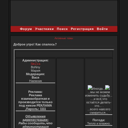
Форум
Участники
Поиск
Регистрация
Войти
Активные темы
Доброе утро! Как спалось?
Администрация:
SleZza
BoNny
Мария
Модерация:
Вася
Наемник
Иногда...
Реклама:
...мы не можем
Реклама
изменить судьбу...
взаимаобратная и
....и всё,что
производится только
остаётся делать-
под ником РЕКЛАМА
это... .
,Пароль: 1111
...всего навсего
смириться...
Объявления
администрации:
Погода:
Рады сообщить,что
Тепло и влажно.
администрация