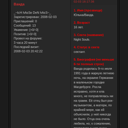
02-03 16:17:36
Ванда
1. Имя (прозвище)
_~IcH hAsSe DeN hAsS~_
Юлька/Ванда.
Зарегистрирован
: 2008-02-03
Приглашений:
0
2. Возраст
Сообщений:
13
16 лет.
Уважение:
[+0/-0]
Позитив:
[+0/-0]
3. Секта (название)
Провел на форуме:
Night Souls.
3 часа 20 минут
Последний визит:
4. Статус в секте
2008-02-03 20:42:22
сектант.
5. Биография (не меньше
6-ти полных строк)
Ванда родилась 9-го июля
1991 года в жаркую летнюю
ночь, на окраине Германии
в маленьком городке
Магдебурге. Росла
исправно, хотя и ела
много, не поправлялась ни
на грамм. Её отец был рок-
музыкантом, а матери, по
крайней мере, как ей
объяснили, у неё никогда
не было. Отца она очень
любила, но, к сожалению,
проводила с ним очень