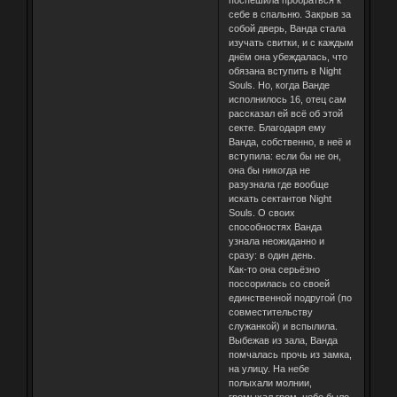
себе в спальню. Закрыв за
собой дверь, Ванда стала
изучать свитки, и с каждым
днём она убеждалась, что
обязана вступить в Night
Souls. Но, когда Ванде
исполнилось 16, отец сам
рассказал ей всё об этой
секте. Благодаря ему
Ванда, собственно, в неё и
вступила: если бы не он,
она бы никогда не
разузнала где вообще
искать сектантов Night
Souls. О своих
способностях Ванда
узнала неожиданно и
сразу: в один день.
Как-то она серьёзно
поссорилась со своей
единственной подругой (по
совместительству
служанкой) и вспылила.
Выбежав из зала, Ванда
помчалась прочь из замка,
на улицу. На небе
полыхали молнии,
громыхал гром, небо было