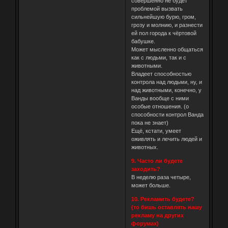
совершенно не будет
проблемой вызвать
сильнейшую бурю, гром,
грозу и молнию, и разнести
ей пол города к чёртовой
бабушке.
Может мысленно общаться
как с людьми, так и с
животными.
Владеет способностью
контрола над людьми, ну, и
над животными, конечно, у
Ванды вообще с ними
особые отношения. (о
способности контрол Ванда
пока не знает)
Ещё, кстати, умеет
оживлять и лечить людей и
животных.
9. Часто ли будете
заходить?
В неделю раза четыре,
может больше.
10. Рекламить будете?
(то бишь оставлять нашу
рекламу на других
форумах)