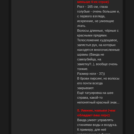
меньше 4-ех строк)
Рост - 165 см, глаза
голубые - очень большие и,
с первого взгляда,
искренние, не умеющие
лгать.
Волосы длинные, чёрные с
красными прядями.
Телосложение худощавое,
запястья рук, на которых
находятся многочисленные
шрамы (Ванда не
самоубийца, на
заметку!!..), вообще очень
тонкие.
Размер ноги - 37))
В брови пирсинг, но волосы
его почти всегда
закрывают.
Ещё татуировка на шее
справа, какой-то
непонятный красный знак...
8. Умение, навыки (чем
обладает ваш перс)
Ванда умеет управлять
стихиями воды и воздуха.
К примеру, для неё