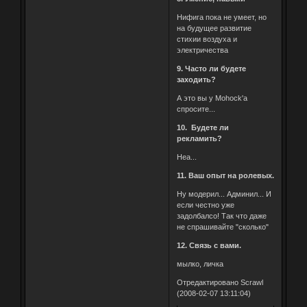
Нифига пока не умеет, но
на будущее развитие
стихии воздуха и
электричества
9. Часто ли будете
заходить?
А это вы у Mohock'а
спросите...
10. Будете ли
рекламить?
Неа...
11. Ваш опыт на ролевых.
Ну модерил... Админил... И
если честно уже
задолбалсо! Так что даже
не спрашивайте "сколько"
12. Связь с вами.
мылко, личка
Отредактировано Scrawl
(2008-02-07 13:11:04)