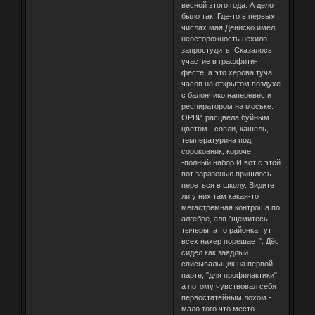
весной этого года. А дело
было так. Где-то в первых
числах мая Дениско имел
неосторожность нехило
запростудить. Сказалось
участие в граффити-
фесте, а это херова туча
часов на открытом воздухе
с балончико наперевес и
респиратором на моське.
ОРВИ расцвела буйным
цветом - сопли, кашель,
температурина под
сороковник, короче
-полный набор.И вот с этой
вот заразенью пришлось
переться в школу. Видите
ли у них там какая-то
мегастремная контроша по
алгебре, аля "щемитесь
тычеры, а то районка тут
всех нахер порешает". Дёс
сидел как заядлый
списывальщик на первой
парте, "для профилактики",
а потому чувствовал себя
первостатейным лохом -
мало того что место