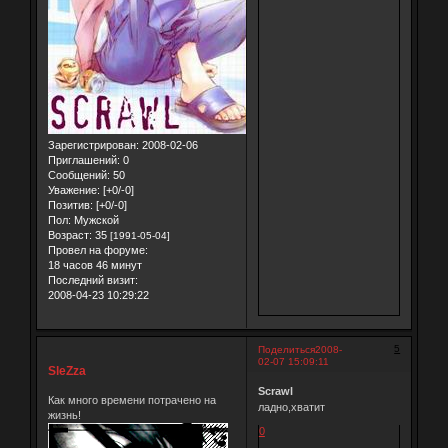
Зарегистрирован
: 2008-02-06
Приглашений:
0
Сообщений:
50
Уважение:
[+0/-0]
Позитив:
[+0/-0]
Пол:
Мужской
Возраст:
35
[1991-05-04]
Провел на форуме:
18 часов 46 минут
Последний визит:
2008-04-23 10:29:22
5
Поделиться
2008-
02-07 15:09:11
SleZza
Scrawl
Как много времени потрачено на
ладно,хватит
жизнь!
0