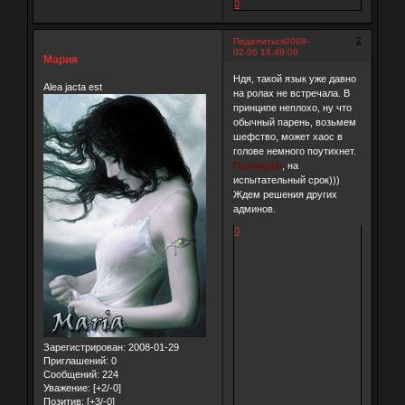
0
2
Поделиться
2008-
02-06 16:49:09
Мария
Ндя, такой язык уже давно
Alea jacta est
на ролах не встречала. В
принципе неплохо, ну что
обычный парень, возьмем
шефство, может хаос в
голове немного поутихнет.
Принимаю
, на
испытательный срок)))
Ждем решения других
админов.
0
Зарегистрирован
: 2008-01-29
Приглашений:
0
Сообщений:
224
Уважение:
[+2/-0]
Позитив:
[+3/-0]