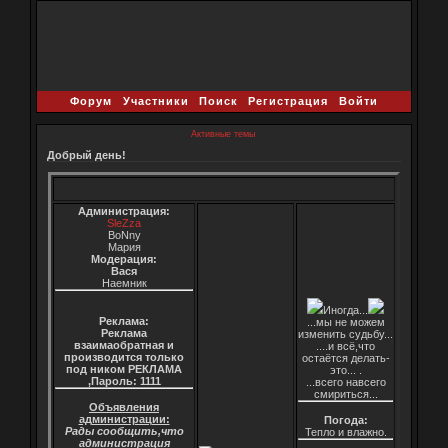
Форум
Участники
Поиск
Регистрация
Войти
Активные темы
Добрый день!
Администрация:
SleZza
BoNny
Мария
Модерация:
Вася
Наемник
Иногда...
Реклама:
...мы не можем
Реклама
изменить судьбу...
взаимаобратная и
....и всё,что
производится только
остаётся делать-
под ником РЕКЛАМА
это... .
,Пароль: 1111
...всего навсего
смириться...
Объявления
администрации:
Погода:
Рады сообщить,что
Тепло и влажно.
администрация