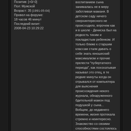
Позитив:
[+0/-0]
воспитанием сына
Пол:
Мужской
занималась не в меру
Возраст:
35
[1991-05-04]
заботливая маманя. В
Провел на форуме:
детском саду ничего
18 часов 46 минут
сверхинтересного не
Последний визит:
происходило, впрочем как
2008-04-23 10:29:22
и в школе - Дениска был на
редкость тихим и
покладистым ребенком. И
только ближе к старшим
классам стали давать о
себе знать юношеский
максимализм и прочие
прелести "пубертатного
периода", как похохатывая
называл это отец, в те
редкие минуты когда он
отрывался от компьютера
для выяснения
происхождения некого
журнала, обнаруженного
бдительной мамон под
подушкой у сына...
Вобщем, до недавнего
времени, жизня протекала
стремно и неинтересно.
Знакомство со своими
способностями состоялось