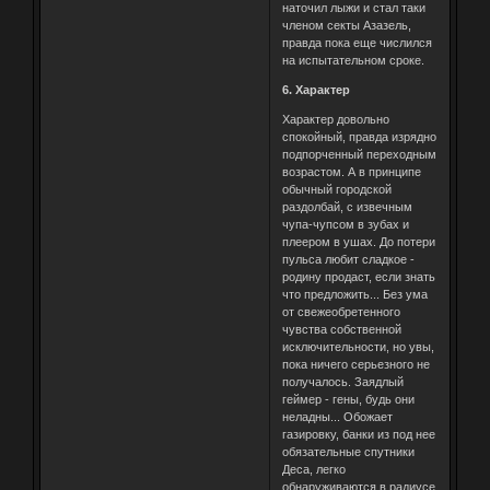
наточил лыжи и стал таки
членом секты Азазель,
правда пока еще числился
на испытательном сроке.
6. Характер
Характер довольно
спокойный, правда изрядно
подпорченный переходным
возрастом. А в принципе
обычный городской
раздолбай, с извечным
чупа-чупсом в зубах и
плеером в ушах. До потери
пульса любит сладкое -
родину продаст, если знать
что предложить... Без ума
от свежеобретенного
чувства собственной
исключительности, но увы,
пока ничего серьезного не
получалось. Заядлый
геймер - гены, будь они
неладны... Обожает
газировку, банки из под нее
обязательные спутники
Деса, легко
обнаруживаются в радиусе