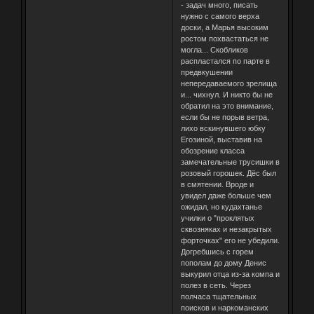
- задач много, писать
нужно с самого верха
доски, а Марья высоким
ростом похвастаться не
могла... Скобликов
распластался по парте в
предвкушении
непередаваемого зрелища
и... чихнул. И никто бы не
обратил на это внимание,
если бы не порыв ветра,
лихо вскинувшего юбку
Егозиной, выставив на
обозрение класса
замечательные трусишки в
розовый горошек. Дёс был
в смятении. Вроде и
увидел даже больше чем
ожидал, но кудахтанье
училки о "проклятых
сквозняках и незакрытых
форточках" его не убедили.
Догребшись с горем
пополам до дому Денис
выкурил отца из-за компа и
полез в сеть. Через
полчаса тщательных
поисков и наркоманских