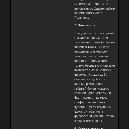
километра от места его
прибывания. Эдакая урбан-
версия Мальчика-с-
Пальчика.
7. Внешность
Блондин со светло-карими
глазами и нереальным
хаосом на голове (в голове
впрочем тоже). Лицо по
современным меркам
уматное, но смазливая
внешность обладателя
только бесит, т.к. нифига не
помогает в отношениях с
чиками... Не дают... За
спиной всегда болтается
вечный рюкзачише,
забитый болончиками с
краской, чупа-чупсами и
фантиками от жвачек,
конфет, тех же чупа-
чупсов. В ухах наушники.
Шляется, обычно, в
футболке, широкий штанах
и кедах или кросах.
8. Умение, навыки