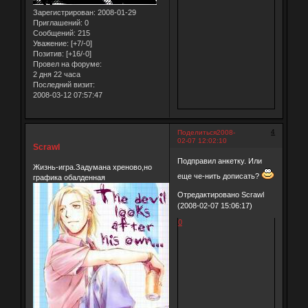
Зарегистрирован
: 2008-01-29
Приглашений:
0
Сообщений:
215
Уважение:
[+7/-0]
Позитив:
[+16/-0]
Провел на форуме:
2 дня 22 часа
Последний визит:
2008-03-12 07:57:47
4
Поделиться
2008-
02-07 12:02:10
Scrawl
Подправил анкетку. Или
Жизнь-игра.Задумана хреново,но
еще че-нить дописать?
графика обалденная
Отредактировано Scrawl
(2008-02-07 15:06:17)
0