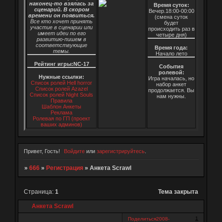
наконец-то взялась за
Время суток:
сценарий. В скором
Вечер.18:00-00:00
времени он появиться.
(смена суток
Все кто хочет принять
будет
участие в сценарии или
происходить раз в
имеет идеи по его
четыре дня)
развитию-пишем в
соответствующие
Время года:
темы.
Начало лето
Рейтинг игры:NC-17
События
ролевой:
Нужные ссылки:
Игра началась, но
Список ролей Hell horror
набор анкет
Список ролей Azazel
продолжается. Вы
Список ролей Night Souls
нам нужны.
Правила
Шаблон Анкеты
Реклама
Ролевая по ГП (проект
ваших админов)
Привет, Гость!
Войдите
или
зарегистрируйтесь
.
»
666
»
Регистрация
»
Анкета Scrawl
Страница:
1
Тема закрыта
Анкета Scrawl
1
Поделиться
2008-