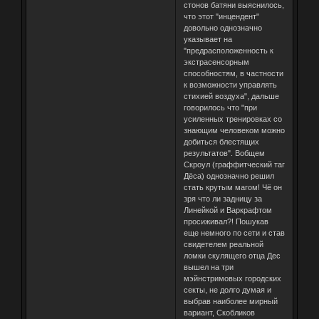
стонов батяни выяснилось,
что этот "инцендент"
довольно однозначно
указывает на
"предрасположенность к
экстрасенсорным
способностям, в частности
к возможности управлять
стихией воздуха", дальше
говорилось что "при
усиленных тренировках со
знающим человеком можно
добиться блестящих
результатов". Вобщем
Скроул (граффитческий таг
Дёса) однозначно решил
стать крутым магом! Чё он
зря что ли задницу за
Линейкой и Варкрафтом
просиживал?! Пошукав
еще немного по сети и став
свидетелем реальной
ломки скулящего отца Дес
вышел на три
мэйнстримовых городских
секты, не долго думая и
выбрав наиболее мирный
вариант, Скобликов