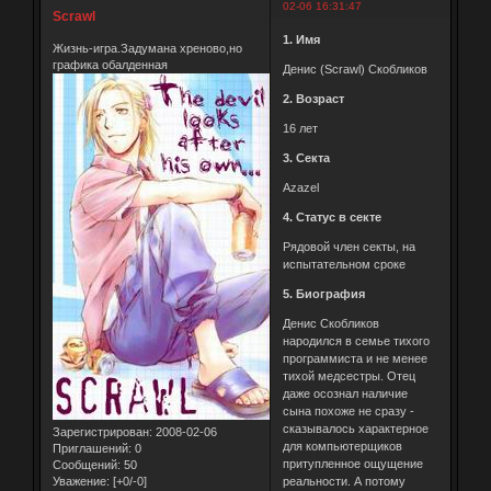
02-06 16:31:47
Scrawl
1. Имя
Жизнь-игра.Задумана хреново,но
графика обалденная
Денис (Scrawl) Скобликов
2. Возраст
16 лет
3. Секта
Azazel
4. Статус в секте
Рядовой член секты, на
испытательном сроке
5. Биография
Денис Скобликов
народился в семье тихого
программиста и не менее
тихой медсестры. Отец
даже осознал наличие
сына похоже не сразу -
сказывалось характерное
Зарегистрирован
: 2008-02-06
для компьютерщиков
Приглашений:
0
притупленное ощущение
Сообщений:
50
реальности. А потому
Уважение:
[+0/-0]