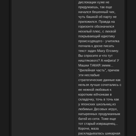
дислокации хуже не
придумаешь, так еще
начался бешенный чих,
чуть башкой об парту не
приложился. Правда на
горизонте обозначился
нехилый плюс, с лихвой
покрывающий идиотику
происходящего - учитилка
погнала к доске писать
текст задач Маху Егозину.
Вы спросите и что тут
ништякового? А нифига! У
Машки ТАКАЯ эммм...
"филейная часть", причем
эти неслабые
стратегические данные как
нельзя лучше сочетались с
ее нежной любовью к
коротким юбчонкам в
складочку, точь в точь как
у японских школьниц из
любимых Десовых игрух,
натыренных продуманным
батей из сети. Тоже еще
тот старый извращенец...
Короче, маза
раскладывалась шикарная