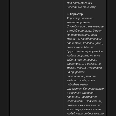
это есть причины,
известные лишь ему.
6. Характер
Характер довольно
многосторонний.
Спокойствие и равновесие
в любой ситуации. Умеет
контролировать свои
эмоции. С одной стороны:
расчетлив, холоден, умен,
эгоистичен. Мнение
других не интересует. Не
любит спорить, но если
задеть его интересы,
ответит, и, в далеко, не
мягкой форме. Несмотря
на природное
спокойствие, может
выйти из себя, хотя
подобное редко
случается. По отношению
к обидчику способен
проявить чрезмерную
жестокость. Невыносим,
самонадеян, смотрит на
всех сверху вниз, считая
людей лишь отбросами, по