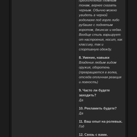
предпочтение темным
тонам, вернее сказать
черным. Обычно можно
увидеть в черной
водолазке под горло либо
рубашке с поднятым
воротом, джинсах и кедах.
Вообще стиль варьирует
от настроения, носит, как
классику, так и
спортивную одежду.
8. Умение, навыки
Владение любым видом
оружия, оборотень
(превращается в волка,
отсюда отличная реакция
и ловкость)
9. Часто ли будете
заходить?
Да
10. Рекламить будете?
Да
11. Ваш опыт на ролевых.
Год
12. Связь с вами.