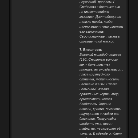
неугодной "проблемы".
Средства к достижению
не имеют особого
значения. Дает обещание
только тогда, когда
точно знает, что сможет
его выполнить
Свои истинные чувства
скрывает под маской
7. Внешность
Высокий молодой человек
(190),Смоляные волосы,
как у большинства
японцев, но иногда красит.
Глаза изумрудного
оттенка, любит носить
цветные линзы. Слегка
надменный взгляд,
правильные черты лица,
аристократическая
бледность. Хорошо
сложен, красив, легкость
ощущается в любом его
движение. Полуулыбка
сводит с ума, несся
тайну, но, не позволяя её
узнать. В одежде отдает