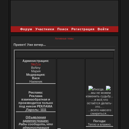
Форум
Участники
Поиск
Регистрация
Войти
Активные темы
Привет! Уже вечер...
Администрация:
SleZza
BoNny
Мария
Модерация:
Вася
Наемник
Иногда...
Реклама:
...мы не можем
Реклама
изменить судьбу...
взаимаобратная и
....и всё,что
производится только
остаётся делать-
под ником РЕКЛАМА
это... .
,Пароль: 1111
...всего навсего
смириться...
Объявления
администрации:
Погода:
Рады сообщить,что
Тепло и влажно.
администрация