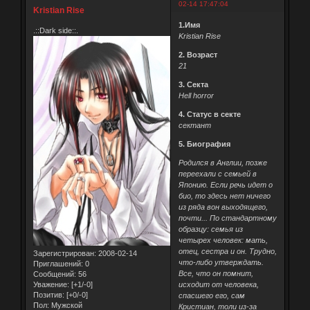
02-14 17:47:04
Kristian Rise
1.Имя
.::Dark side::.
Kristian Rise
2. Возраст
21
3. Секта
Hell horror
4. Статус в секте
сектант
5. Биография
Родился в Англии, позже
переехали с семьей в
Японию. Если речь идет о
био, то здесь нет ничего
из ряда вон выходящего,
почти... По стандартному
образцу: семья из
четырех человек: мать,
отец, сестра и он. Трудно,
Зарегистрирован
: 2008-02-14
что-либо утверждать.
Приглашений:
0
Все, что он помнит,
Сообщений:
56
исходит от человека,
Уважение:
[+1/-0]
Позитив:
[+0/-0]
спасшего его, сам
Пол:
Мужской
Кристиан, толи из-за