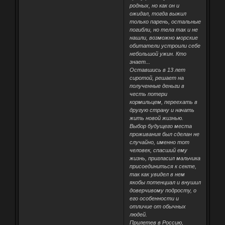
родных, но как он и
ожидал, тогда выжил
только парень, остальные
погибли, но тела так и не
нашли, возможно морские
обитатели устроили себе
небольшой ужин. Кто
знает...
Оставшись в 13 лет
сиротой, решает на
полученные деньги в
честь потери
кормильцем, переехать в
другую страну и начать
жить новой жизнью.
Выбор будущего места
проживания был сделан не
случайно, именно тот
человек, спасший ему
жизнь, пригласил мальчика
присоединиться к секте,
так как увидел в нем
якобы потенциал и внушил
доверчивому подросту, о
его особенности и
отличие от обычных
людей.
Прилетев в Россию,