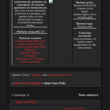
наконец-то взялась за
Время суток:
сценарий. В скором
Вечер.18:00-00:00
времени он появиться.
(смена суток
Все кто хочет принять
будет
участие в сценарии или
происходить раз в
имеет идеи по его
четыре дня)
развитию-пишем в
соответствующие
Время года:
темы.
Начало лето
Рейтинг игры:NC-17
События
ролевой:
Нужные ссылки:
Игра началась, но
Список ролей Hell horror
набор анкет
Список ролей Azazel
продолжается. Вы
Список ролей Night Souls
нам нужны.
Правила
Шаблон Анкеты
Реклама
Ролевая по ГП (проект
ваших админов)
Привет, Гость!
Войдите
или
зарегистрируйтесь
.
»
666
»
Регистрация
»
Кристиан Райс
Страница:
1
Тема закрыта
Кристиан Райс
1
Поделиться
2008-