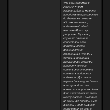
«Не совместимые с
жизнью» чудом
выбравшийся из машины,
преодолевает расстояние
до берега, не понимая
абсолютно ничего,
подгоняемый одной
мыслью «Я не хочу
умирать». Мужчина,
случайно ставший
свидетелем сего
драматического
происшествия,
гостивший в Японии у
друзей, и решивший
прогуляться вечерком,
попросту не смог
остаться в стороне и
оставить подростка
подыхать. Доставив
парня в больницу он день и
ночь проводил с ним,
выхаживая паренька. Хотя
Крис и находился на грани
между жизнью и смертью,
но каким-то образом смог
выжить. После выписки,
сразу решил узнать о