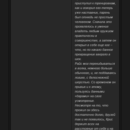
приступил к тренировкам,
как и говорил его теперь
уже наставник, парень
был отнюдь не простым
человеком. Сначала это
проявлялось в умение
владеть любым оружием
практически в
совершенстве, а затем он
открыл в себе еще кое –
что, но по начало данное
превращение ввергло в
шок.
Райс мог перекидываться
в волка, немного больше
обычного, и, не поддаваясь
логике, с белоснежной
шерстью. Со временем он
привык и к этому,
пользуясь данными
«дарами» на свое
усмотрение.
Несмотря на то, что
прожил он здесь
достаточно долго, друзей
так и не появилось, Крис
держит всех на
расстояние от себя и на