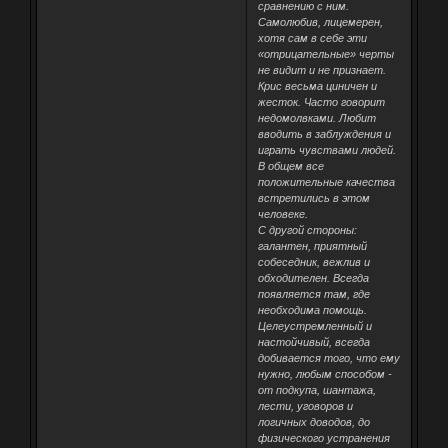
сравнению с ним.
Самолюбив, лицемерен,
хотя сам в себе эти
«отрицательные» черты
не видит и не признает.
Крис весьма циничен и
жесток. Часто говорит
недомолвками. Любит
вводить в заблуждения и
играть чувствами людей.
В общем все
положительные качества
встретились в этом
человеке.
С другой стороны:
галантен, приятный
собеседник, вежлив и
обходителен. Всегда
появляется там, где
необходима помощь.
Целеустремленный и
настойчивый, всегда
добивается того, что ему
нужно, любым способом -
от подкупа, шантажа,
лести, уговоров и
логичных доводов, до
физического устранения