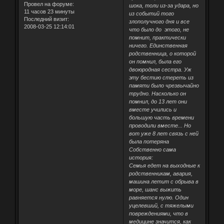
Провел на форуме:
шока, толи из-за удара, но
11 часов 23 минуты
из событий того
Последний визит:
злополучного дня и все
2008-03-25 12:14:01
что было до этого, не
помнит, практически
ничего. Единственная
родственница, о которой
он помнил, была его
двоюродная сестра. Уж
эту бестию стереть из
памяти было чрезвычайно
трудно. Насколько он
помнил, до 13 лет они
вместе учились и
большую часть времени
проводили вместе... Но
вот уже 8 лет связь с ней
была потеряна
Собственно сама
история:
Семья едет на выходные к
родственникам, авария,
машина летит с обрыва в
море, шанс выжить
равняется нулю. Один
уцелевший, с тяжелыми
повреждениями, что в
медицине значится, как