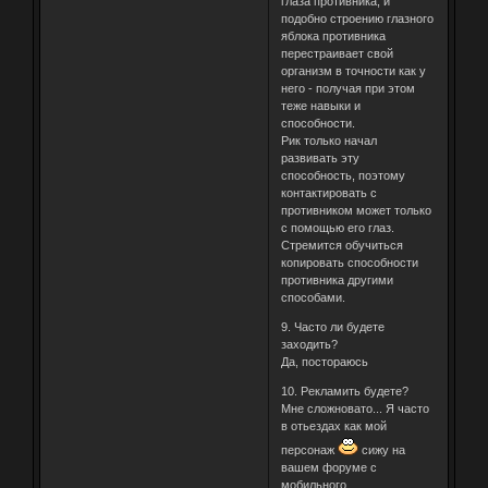
глаза противника, и
подобно строению глазного
яблока противника
перестраивает свой
организм в точности как у
него - получая при этом
теже навыки и
способности.
Рик только начал
развивать эту
способность, поэтому
контактировать с
противником может только
с помощью его глаз.
Стремится обучиться
копировать способности
противника другими
способами.
9. Часто ли будете
заходить?
Да, постораюсь
10. Рекламить будете?
Мне сложновато... Я часто
в отьездах как мой
персонаж
сижу на
вашем форуме с
мобильного.