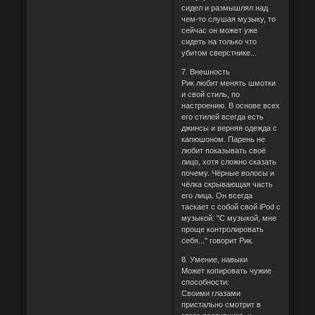
сидел и размышлял над
чем-то слушая музыку, то
сейчас он может уже
сидеть на только что
убитом сверстнике...
7. Внешность
Рик любит менять шмотки
и свой стиль, по
настроению. В основе всех
его стилей всегда есть
джинсы и верняя одежда с
капюшоном. Парень не
любит показывать своё
лицо, хотя сложно сказать
почему. Чёрные волосы и
чёлка скрывающая часть
его лица. Он всегда
таскает с собой свой iPod с
музыкой: "С музыкой, мне
проще контролировать
себя..." говорит Рик.
8. Умение, навыки
Может копировать чужие
способности:
Своими глазами
пристально смотрит в