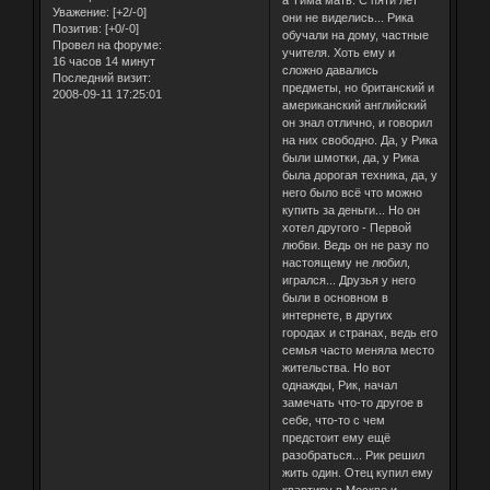
Уважение:
[+2/-0]
они не виделись... Рика
Позитив:
[+0/-0]
обучали на дому, частные
Провел на форуме:
учителя. Хоть ему и
16 часов 14 минут
сложно давались
Последний визит:
предметы, но британский и
2008-09-11 17:25:01
американский английский
он знал отлично, и говорил
на них свободно. Да, у Рика
были шмотки, да, у Рика
была дорогая техника, да, у
него было всё что можно
купить за деньги... Но он
хотел другого - Первой
любви. Ведь он не разу по
настоящему не любил,
игрался... Друзья у него
были в основном в
интернете, в других
городах и странах, ведь его
семья часто меняла место
жительства. Но вот
однажды, Рик, начал
замечать что-то другое в
себе, что-то с чем
предстоит ему ещё
разобраться... Рик решил
жить один. Отец купил ему
квартиру в Москве и