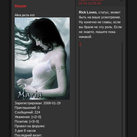
02-16 12:25:05
Мария
Rick Loves
, статус, может
Alea jacta est
быть на ваше усмотрение.
Ну конечно не главы, если
вы брали не эту роль. Если
не знаете, пишите пока
никакой.
0
Зарегистрирован
: 2008-01-29
Приглашений:
0
Сообщений:
224
Уважение:
[+2/-0]
Позитив:
[+3/-0]
Провел на форуме:
3 дня 8 часов
Последний визит: