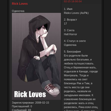
02-15 16:00:04
Rick Loves
1. Имя
Одиночка
Rioko Loves (AsPik)
2. Возраст
17
3. Секта
Hell Horror
4. Статус в секте
Одиночка
5. Биография
Его родители были
довольно богатыми, и
любили путешестовать.
Отец и беременная мать,
отдыхали в Канаде, городе
Монтреаль. Тогда и
появились на свет
близнецы Рик и Тим, в
честь места где они
родились, назвали их
западными именами. К
сожалению близнецов их
Зарегистрирован
: 2008-02-15
разделили: мать и отец
Приглашений:
0
развелись, Рика взял отец,
Сообщений:
69
а Тима мать. С пяти лет