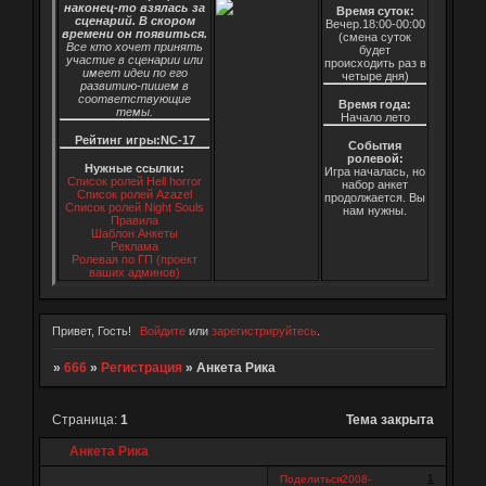
наконец-то взялась за
Время суток:
сценарий. В скором
Вечер.18:00-00:00
времени он появиться.
(смена суток
Все кто хочет принять
будет
участие в сценарии или
происходить раз в
имеет идеи по его
четыре дня)
развитию-пишем в
соответствующие
Время года:
темы.
Начало лето
Рейтинг игры:NC-17
События
ролевой:
Нужные ссылки:
Игра началась, но
Список ролей Hell horror
набор анкет
Список ролей Azazel
продолжается. Вы
Список ролей Night Souls
нам нужны.
Правила
Шаблон Анкеты
Реклама
Ролевая по ГП (проект
ваших админов)
Привет, Гость!
Войдите
или
зарегистрируйтесь
.
»
666
»
Регистрация
»
Анкета Рика
Страница:
1
Тема закрыта
Анкета Рика
1
Поделиться
2008-