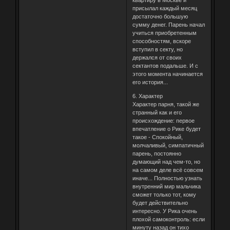
присылал каждый месяц
достаточно большую
сумму денег. Парень начал
учиться приобретенным
способностям, вскоре
вступил в секту, но
держался от своих
сектантов подальше. И с
этого момента начинается
его история...
6. Характер
Характер парня, такой же
странный как и его
происхождение: первое
впечатление о Рике будет
такое - Спокойный,
молчаливый, симпатичный
парень, постоянно
думающий над чем-то, но
на самом деле всё совсем
иначе... Полностью узнать
внутренний мир мальчика
сможет только тот, кому
будет действительно
интересно. У Рика очень
плохой самоконтроль: если
минуту назад он тихо