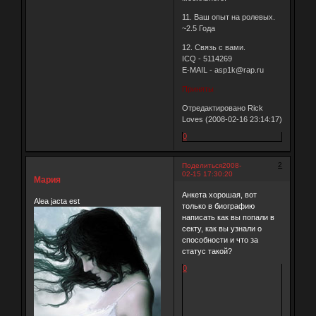
11. Ваш опыт на ролевых.
~2.5 Года
12. Связь с вами.
ICQ - 5114269
E-MAIL - asp1k@rap.ru
Приняты
Отредактировано Rick
Loves (2008-02-16 23:14:17)
0
2
Поделиться
2008-
02-15 17:30:20
Мария
Анкета хорошая, вот
Alea jacta est
только в биографию
написать как вы попали в
секту, как вы узнали о
способности и что за
статус такой?
0