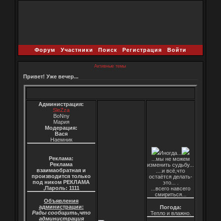
Форум
Участники
Поиск
Регистрация
Войти
Активные темы
Привет! Уже вечер...
Администрация:
SleZza
BoNny
Мария
Модерация:
Вася
Наемник
Иногда...
Реклама:
...мы не можем
Реклама
изменить судьбу...
взаимаобратная и
....и всё,что
производится только
остаётся делать-
под ником РЕКЛАМА
это... .
,Пароль: 1111
...всего навсего
смириться...
Объявления
администрации:
Погода:
Рады сообщить,что
Тепло и влажно.
администрация