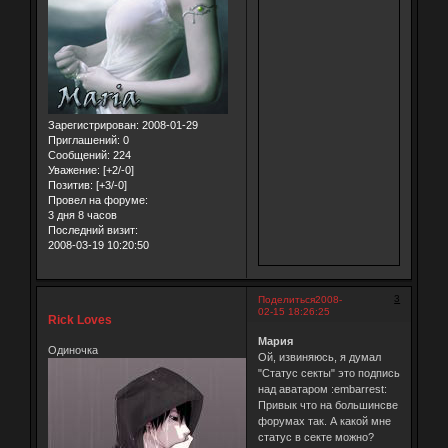
Зарегистрирован
: 2008-01-29
Приглашений:
0
Сообщений:
224
Уважение:
[+2/-0]
Позитив:
[+3/-0]
Провел на форуме:
3 дня 8 часов
Последний визит:
2008-03-19 10:20:50
3
Поделиться
2008-
02-15 18:26:25
Rick Loves
Мария
Одиночка
Ой, извиняюсь, я думал
"Статус секты" это подпись
над аватаром :embarrest:
Привык что на большинсве
форумах так. А какой мне
статус в секте можно?