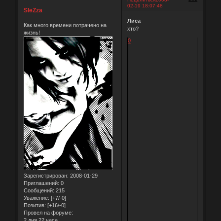
02-19 18:07:48
SleZza
Лиса
Как много времени потрачено на
хто?
жизнь!
0
Зарегистрирован
: 2008-01-29
Приглашений:
0
Сообщений:
215
Уважение:
[+7/-0]
Позитив:
[+16/-0]
Провел на форуме:
2 дня 22 часа