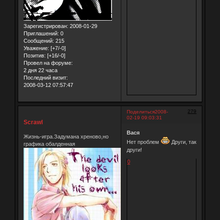
Зарегистрирован
: 2008-01-29
Приглашений:
0
Сообщений:
215
Уважение:
[+7/-0]
Позитив:
[+16/-0]
Провел на форуме:
2 дня 22 часа
Последний визит:
2008-03-12 07:57:47
279
Поделиться
2008-
02-19 09:03:31
Scrawl
Вася
Жизнь-игра.Задумана хреново,но
Нет проблем
Други, так
графика обалденная
други!
0