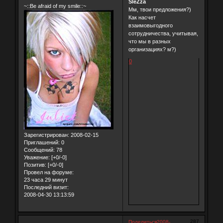
SleZza
~::Be afraid of my smile::~
Мм, твои предложения?)
Как насчет
взаимовыгодного
сотрудничества, учитывая,
что мы в разных
организациях? м?)
0
Зарегистрирован
: 2008-02-15
Приглашений:
0
Сообщений:
78
Уважение:
[+0/-0]
Позитив:
[+0/-0]
Провел на форуме:
23 часа 29 минут
Последний визит:
2008-04-30 13:13:59
287
Поделиться
2008-