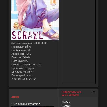
Зарегистрирован
: 2008-02-06
Приглашений:
0
Сообщений:
50
Уважение:
[+0/-0]
Позитив:
[+0/-0]
Пол:
Мужской
Возраст:
35
[1991-05-04]
Провел на форуме:
18 часов 46 минут
Последний визит:
2008-04-23 10:29:22
280
Поделиться
2008-
02-19 09:53:45
Juliet
SleZza
~::Be afraid of my smile::~
Scrawl