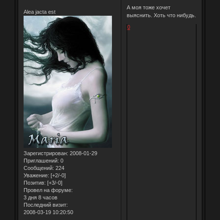
А моя тоже хочет
Alea jacta est
выяснить. Хоть что нибудь.
0
Зарегистрирован
: 2008-01-29
Приглашений:
0
Сообщений:
224
Уважение:
[+2/-0]
Позитив:
[+3/-0]
Провел на форуме:
3 дня 8 часов
Последний визит:
2008-03-19 10:20:50