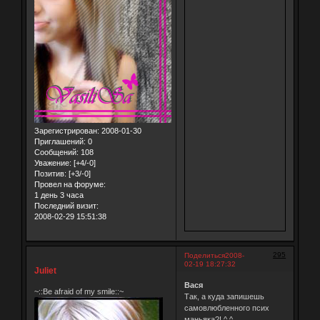
Зарегистрирован
: 2008-01-30
Приглашений:
0
Сообщений:
108
Уважение:
[+4/-0]
Позитив:
[+3/-0]
Провел на форуме:
1 день 3 часа
Последний визит:
2008-02-29 15:51:38
295
Поделиться
2008-
02-19 18:27:32
Juliet
Вася
~::Be afraid of my smile::~
Так, а куда запишешь
самовлюбленного псих
маньяка?! ^ ^