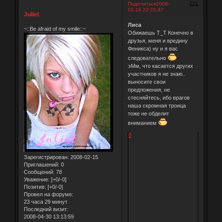
271
Поделиться
2008-
02-18 22:25:47
Juliet
Лиса
~::Be afraid of my smile::~
Обижаешь Т_Т Конечно в
друзья, меня и вредину
Феникса) ну и я вас
следовательно
эМм, что касается других
участников я не знаю..
выносите свои
предложения, не
стесняйтесь, ибо врагов
наша скромная троица
тоже не обделит
вниманием
0
Зарегистрирован
: 2008-02-15
Приглашений:
0
Сообщений:
78
Уважение:
[+0/-0]
Позитив:
[+0/-0]
Провел на форуме:
23 часа 29 минут
Последний визит:
2008-04-30 13:13:59