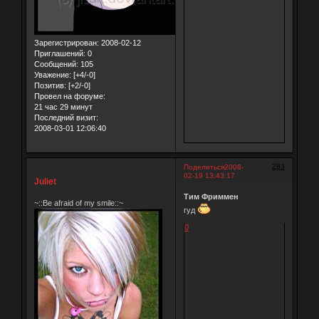
Зарегистрирован
: 2008-02-12
Приглашений:
0
Сообщений:
105
Уважение:
[+4/-0]
Позитив:
[+2/-0]
Провел на форуме:
21 час 29 минут
Последний визит:
2008-03-01 12:06:40
283
Поделиться
2008-
02-19 13:43:17
Juliet
Тим Фриммен
~::Be afraid of my smile::~
гуд
0