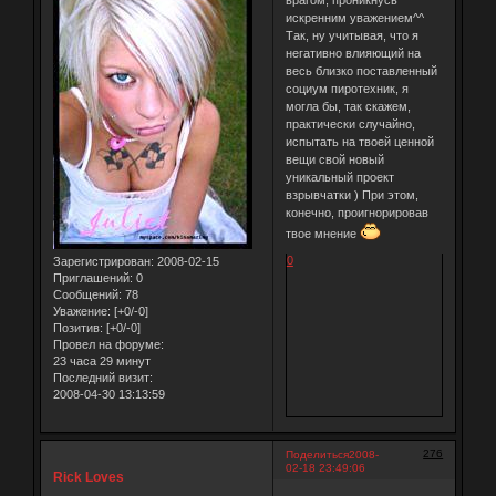
врагом, проникнусь
искренним уважением^^
Так, ну учитывая, что я
негативно влияющий на
весь близко поставленный
социум пиротехник, я
могла бы, так скажем,
практически случайно,
испытать на твоей ценной
вещи свой новый
уникальный проект
взрывчатки ) При этом,
конечно, проигнорировав
твое мнение
0
Зарегистрирован
: 2008-02-15
Приглашений:
0
Сообщений:
78
Уважение:
[+0/-0]
Позитив:
[+0/-0]
Провел на форуме:
23 часа 29 минут
Последний визит:
2008-04-30 13:13:59
276
Поделиться
2008-
02-18 23:49:06
Rick Loves