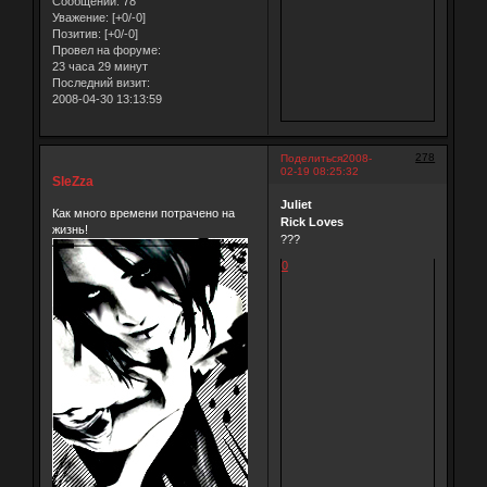
Сообщений:
78
Уважение:
[+0/-0]
Позитив:
[+0/-0]
Провел на форуме:
23 часа 29 минут
Последний визит:
2008-04-30 13:13:59
278
Поделиться
2008-
02-19 08:25:32
SleZza
Juliet
Как много времени потрачено на
Rick Loves
жизнь!
???
0