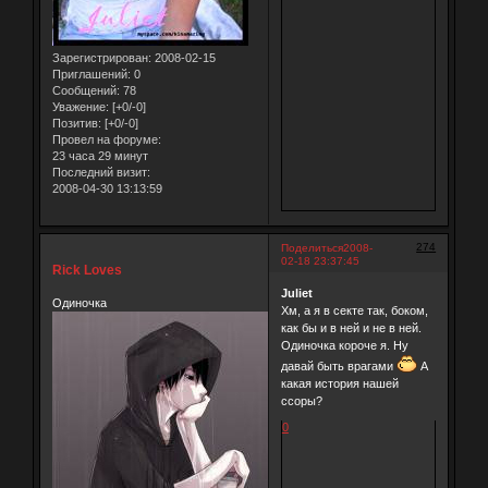
Зарегистрирован
: 2008-02-15
Приглашений:
0
Сообщений:
78
Уважение:
[+0/-0]
Позитив:
[+0/-0]
Провел на форуме:
23 часа 29 минут
Последний визит:
2008-04-30 13:13:59
274
Поделиться
2008-
02-18 23:37:45
Rick Loves
Juliet
Одиночка
Хм, а я в секте так, боком,
как бы и в ней и не в ней.
Одиночка короче я. Ну
давай быть врагами
А
какая история нашей
ссоры?
0