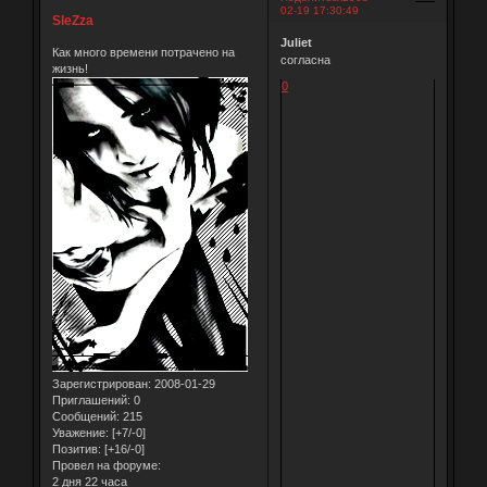
02-19 17:30:49
SleZza
Juliet
Как много времени потрачено на
согласна
жизнь!
0
Зарегистрирован
: 2008-01-29
Приглашений:
0
Сообщений:
215
Уважение:
[+7/-0]
Позитив:
[+16/-0]
Провел на форуме:
2 дня 22 часа