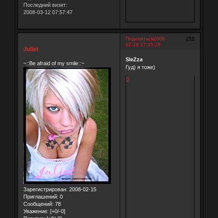
Последний визит:
2008-03-12 07:57:47
288
Поделиться
2008-
02-19 17:35:28
Juliet
SleZza
~::Be afraid of my smile::~
Гуд) я тоже)
0
Зарегистрирован
: 2008-02-15
Приглашений:
0
Сообщений:
78
Уважение:
[+0/-0]