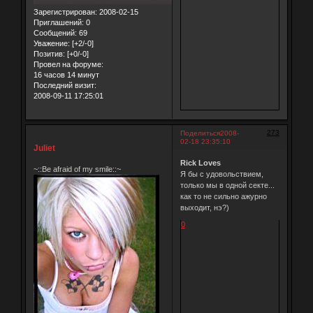
Зарегистрирован
: 2008-02-15
Приглашений:
0
Сообщений:
69
Уважение:
[+2/-0]
Позитив:
[+0/-0]
Провел на форуме:
16 часов 14 минут
Последний визит:
2008-09-11 17:25:01
273
Поделиться
2008-
02-18 23:35:10
Juliet
Rick Loves
~::Be afraid of my smile::~
Я бы с удовольствием,
только мы в одной секте...
как то не сильно ажурно
выходит, нэ?)
0