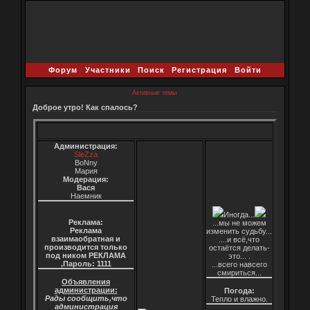
Форум
Участники
Поиск
Регистрация
Войти
Активные темы
Доброе утро! Как спалось?
Администрация:
SleZza
BoNny
Мария
Модерация:
Вася
Наемник
Иногда...
Реклама:
...мы не можем
Реклама
изменить судьбу...
взаимаобратная и
....и всё,что
производится только
остаётся делать-
под ником РЕКЛАМА
это... .
,Пароль: 1111
...всего навсего
смириться...
Объявления
администрации:
Погода:
Рады сообщить,что
Тепло и влажно.
администрация