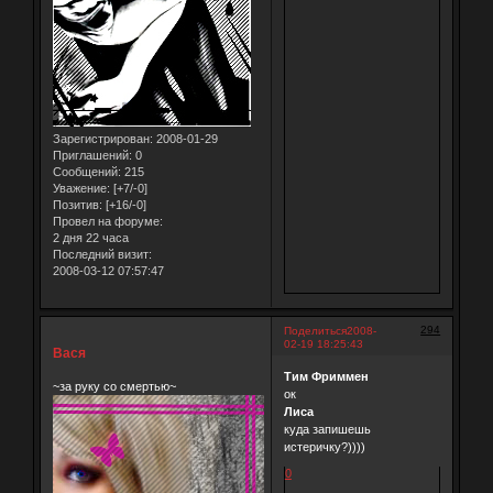
Зарегистрирован
: 2008-01-29
Приглашений:
0
Сообщений:
215
Уважение:
[+7/-0]
Позитив:
[+16/-0]
Провел на форуме:
2 дня 22 часа
Последний визит:
2008-03-12 07:57:47
294
Поделиться
2008-
02-19 18:25:43
Вася
Тим Фриммен
~за руку со смертью~
ок
Лиса
куда запишешь
истеричку?))))
0