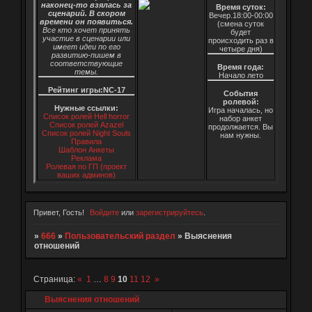
наконец-то взялась за
Время суток:
сценарий. В скором
Вечер.18:00-00:00
времени он появиться.
(смена суток
Все кто хочет принять
будет
участие в сценарии или
происходить раз в
имеет идеи по его
четыре дня)
развитию-пишем в
соответствующие
Время года:
темы.
Начало лето
Рейтинг игры:NC-17
События
ролевой:
Нужные ссылки:
Игра началась, но
Список ролей Hell horror
набор анкет
Список ролей Azazel
продолжается. Вы
Список ролей Night Souls
нам нужны.
Правила
Шаблон Анкеты
Реклама
Ролевая по ГП (проект
ваших админов)
Привет, Гость!
Войдите
или
зарегистрируйтесь
.
»
666
»
Пользовательский раздел
»
Выяснения
отношений
Страница:
«
1
…
8
9
10
11
12
»
Выяснения отношений