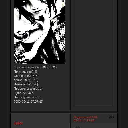
Зарегистрирован
: 2008-01-29
Приглашений:
0
Сообщений:
215
Уважение:
[+7/-0]
Позитив:
[+16/-0]
Провел на форуме:
2 дня 22 часа
Последний визит:
2008-03-12 07:57:47
286
Поделиться
2008-
02-19 17:23:34
Juliet