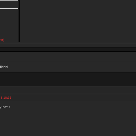
ов)
ений
23:18:31
ну лет 7.