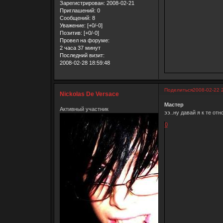
Зарегистрирован
: 2008-02-21
Приглашений:
0
Сообщений:
8
Уважение:
[+0/-0]
Позитив:
[+0/-0]
Провел на форуме:
2 часа 37 минут
Последний визит:
2008-02-28 18:59:48
Поделиться
2008-02-22 
Nickolas De Versace
Мастер
Активный участник
ээ..ну давай я к те от
0