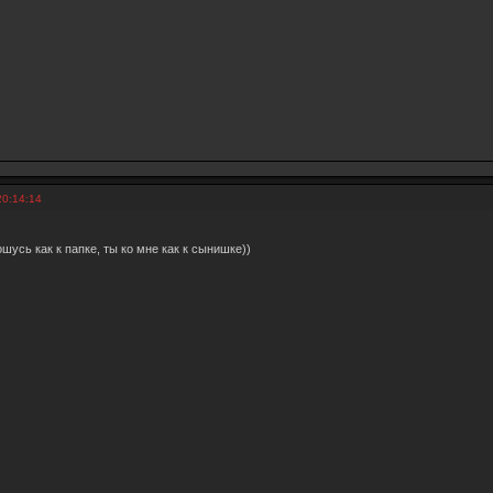
20:14:14
ношусь как к папке, ты ко мне как к сынишке))