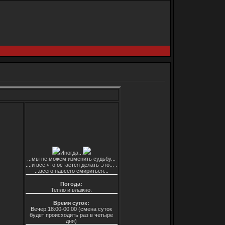
Иногда...
...мы не можем изменить судьбу...
....и всё,что остаётся делать-это... .
...всего навсего смириться...
Погода:
Тепло и влажно.
Время суток:
Вечер.18:00-00:00 (смена суток
будет происходить раз в четыре
дня)