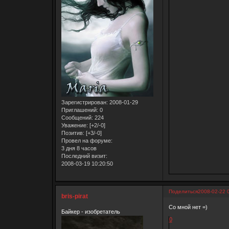
Зарегистрирован
: 2008-01-29
Приглашений:
0
Сообщений:
224
Уважение:
[+2/-0]
Позитив:
[+3/-0]
Провел на форуме:
3 дня 8 часов
Последний визит:
2008-03-19 10:20:50
Поделиться
2008-02-22 
bris-pirat
Со мной нет =)
Байкер - изобретатель
0