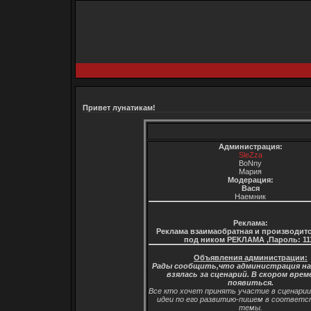
Привет лунатикам!
Администрация:
SleZza
BoNny
Мария
Модерация:
Вася
Наемник
Реклама:
Реклама взаимаобратная и производитс
под ником РЕКЛАМА ,Пароль: 11
Объявления администрации:
Рады сообщить,что администрация н
взялась за сценарий. В скором врем
появиться.
Все кто хочет принять участие в сценари
идеи по его развитию-пишем в соответ
темы.