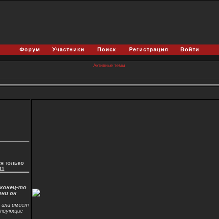
Форум
Участники
Поиск
Регистрация
Войти
Активные темы
я только
11
аконец-то
ени он
и или имеет
ствующие