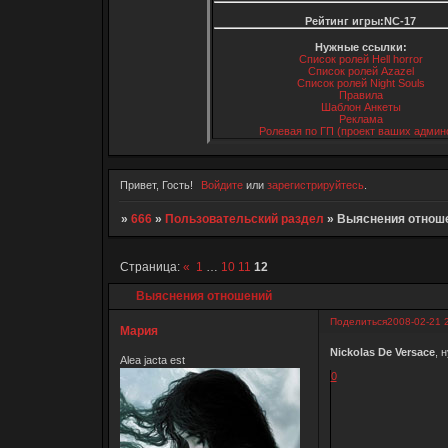
Рейтинг игры:NC-17
Нужные ссылки:
Список ролей Hell horror
Список ролей Azazel
Список ролей Night Souls
Правила
Шаблон Анкеты
Реклама
Ролевая по ГП (проект ваших админ
Привет, Гость!
Войдите
или
зарегистрируйтесь
.
»
666
»
Пользовательский раздел
»
Выяснения отнош
Страница:
«
1
…
10
11
12
Выяснения отношений
Поделиться
2008-02-21 
Мария
Nickolas De Versace
, 
Alea jacta est
0