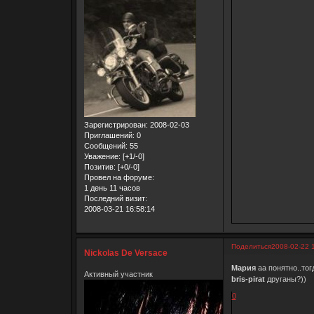
Зарегистрирован
: 2008-02-03
Приглашений:
0
Сообщений:
55
Уважение:
[+1/-0]
Позитив:
[+0/-0]
Провел на форуме:
1 день 11 часов
Последний визит:
2008-03-21 16:58:14
Поделиться
2008-02-22 
Nickolas De Versace
Мария
аа понятно..тог
Активный участник
bris-pirat
друганы?))
0