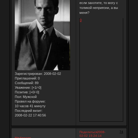
если захотите, то могу с
толикой неприязни, а вы
меня?
0
Зарегистрирован
: 2008-02-02
Приглашений:
0
Сообщений:
89
Уважение:
[+1/-0]
Позитив:
[+0/-0]
Пол:
Мужской
Провел на форуме:
10 часов 41 минуту
Последний визит:
2008-02-22 17:40:56
74
Поделиться
2008-
02-02 15:24:14