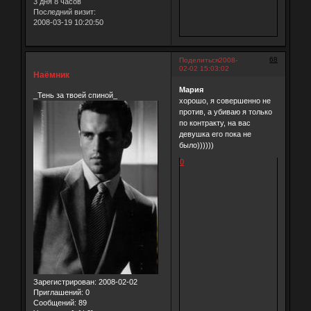
3 дня 8 часов
Последний визит:
2008-03-19 10:20:50
68
Поделиться
2008-
02-02 15:03:02
Наёмник
Мария
_Тень за твоей спиной_
хорошо, я совершенно не
против, а убиваю я только
по контракту, на вас
девушка его пока не
было))))))
0
Зарегистрирован
: 2008-02-02
Приглашений:
0
Сообщений:
89