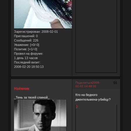
Зарегистрирован
: 2008-02-01
Приглашений:
0
Сообщений:
226
Уважение:
[+0/-0]
Позитив:
[+1/-0]
Провел на форуме:
1 день 13 часов
Последний визит:
2008-02-20 18:50:13
64
Поделиться
2008-
02-02 14:48:31
Наёмник
Кто на бедного
_Тень за твоей спиной_
джентельмена-убийцу?
0