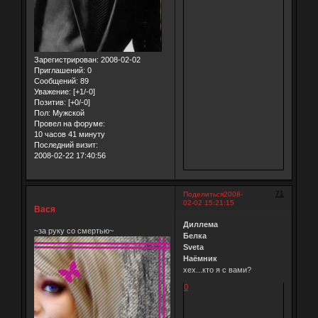
Зарегистрирован
: 2008-02-02
Приглашений:
0
Сообщений:
89
Уважение:
[+1/-0]
Позитив:
[+0/-0]
Пол:
Мужской
Провел на форуме:
10 часов 41 минуту
Последний визит:
2008-02-22 17:40:56
71
Поделиться
2008-
02-02 15:21:15
Вася
Диллема
~за руку со смертью~
Белка
Sveta
Наёмник
хех...кто я с вами?
0