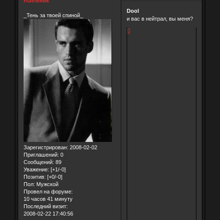
Наёмник
Dool
_Тень за твоей спиной_
и вас в нейтрал, вы меня?
0
Зарегистрирован
: 2008-02-02
Приглашений:
0
Сообщений:
89
Уважение:
[+1/-0]
Позитив:
[+0/-0]
Пол:
Мужской
Провел на форуме:
10 часов 41 минуту
Последний визит:
2008-02-22 17:40:56