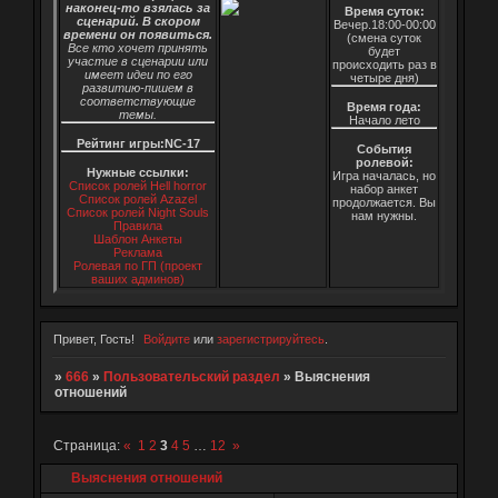
наконец-то взялась за
Время суток:
сценарий. В скором
Вечер.18:00-00:00
времени он появиться.
(смена суток
Все кто хочет принять
будет
участие в сценарии или
происходить раз в
имеет идеи по его
четыре дня)
развитию-пишем в
соответствующие
Время года:
темы.
Начало лето
Рейтинг игры:NC-17
События
ролевой:
Нужные ссылки:
Игра началась, но
Список ролей Hell horror
набор анкет
Список ролей Azazel
продолжается. Вы
Список ролей Night Souls
нам нужны.
Правила
Шаблон Анкеты
Реклама
Ролевая по ГП (проект
ваших админов)
Привет, Гость!
Войдите
или
зарегистрируйтесь
.
»
666
»
Пользовательский раздел
»
Выяснения
отношений
Страница:
«
1
2
3
4
5
…
12
»
Выяснения отношений