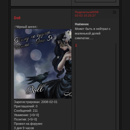
75
Поделиться
2008-
02-02 15:25:27
Doll
Наёмник
::Чёрный ангел::
Может быть в нейтрал с
маленькой долей
симпатии.....
0
Зарегистрирован
: 2008-02-01
Приглашений:
0
Сообщений:
211
Уважение:
[+0/-0]
Позитив:
[+5/-0]
Провел на форуме:
3 дня 9 часов