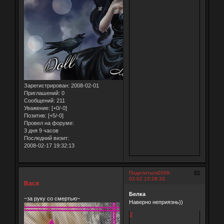
Зарегистрирован
: 2008-02-01
Приглашений:
0
Сообщений:
211
Уважение:
[+0/-0]
Позитив:
[+5/-0]
Провел на форуме:
3 дня 9 часов
Последний визит:
2008-02-17 19:32:13
80
Поделиться
2008-
02-02 15:28:33
Вася
Белка
~за руку со смертью~
Наверно неприязнь))
0