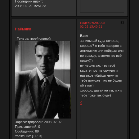
Последний визит:
2008-02-29 15:51:38
83
Поделиться
2008-
02-02 15:40:21
Наёмник
Вася
_Тень за твоей спиной_
записывай куда хочешь,
хорошо? я тебя наверно в
антипатию или нейтрал или
во вражду, а может во всё
сразу)))
ну не думаю, что твоё
карате против оружия и
навыков убийцы чем-то
тебе поможет, но не будем
об этом)
хорошо, давай на ты, и я к
тебе тоже так буду)
0
Зарегистрирован
: 2008-02-02
Приглашений:
0
Сообщений:
89
Уважение:
[+1/-0]