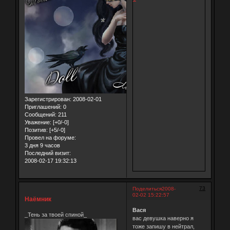
Зарегистрирован
: 2008-02-01
Приглашений:
0
Сообщений:
211
Уважение:
[+0/-0]
Позитив:
[+5/-0]
Провел на форуме:
3 дня 9 часов
Последний визит:
2008-02-17 19:32:13
73
Поделиться
2008-
02-02 15:22:57
Наёмник
Вася
_Тень за твоей спиной_
вас девушка наверно я
тоже запишу в нейтрал,