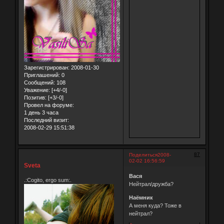
Зарегистрирован
: 2008-01-30
Приглашений:
0
Сообщений:
108
Уважение:
[+4/-0]
Позитив:
[+3/-0]
Провел на форуме:
1 день 3 часа
Последний визит:
2008-02-29 15:51:38
87
Поделиться
2008-
02-02 16:56:59
Sveta
Вася
.:Cogito, ergo sum:.
Нейтрал/дружба?
Наёмник
А меня куда? Тоже в
нейтрал?