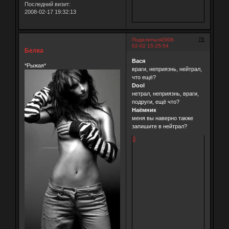
Последний визит:
2008-02-17 19:32:13
76
Поделиться
2008-
02-02 15:25:54
Белка
Вася
*Рыжая*
враги, неприязнь, нейтрал,
что ещё?
Dool
нетрал, неприязнь, враги,
подруги, ещё что?
Наёмник
меня вы наверно также
запишите в нейтрал?
0