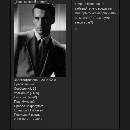
_Тень за твоей спиной_
хорошо мисс, но не
забывайте, что вреда вы
мне практически причинить
не можете))) (вам нужен
такой враг?)
0
Зарегистрирован
: 2008-02-02
Приглашений:
0
Сообщений:
89
Уважение:
[+1/-0]
Позитив:
[+0/-0]
Пол:
Мужской
Провел на форуме:
10 часов 41 минуту
Последний визит:
2008-02-22 17:40:56