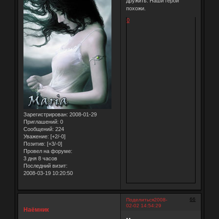
дружить. Наши герои
похожи.
0
Зарегистрирован
: 2008-01-29
Приглашений:
0
Сообщений:
224
Уважение:
[+2/-0]
Позитив:
[+3/-0]
Провел на форуме:
3 дня 8 часов
Последний визит:
2008-03-19 10:20:50
66
Поделиться
2008-
02-02 14:54:29
Наёмник