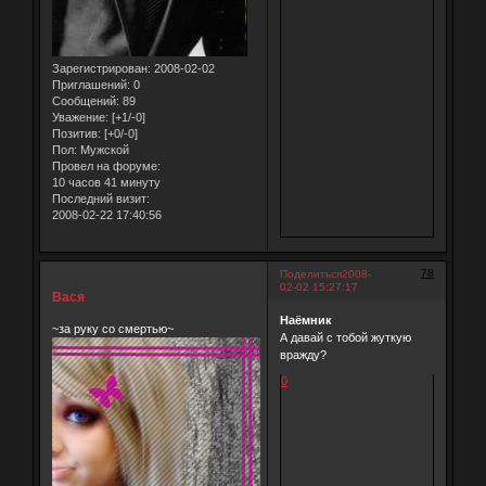
Зарегистрирован
: 2008-02-02
Приглашений:
0
Сообщений:
89
Уважение:
[+1/-0]
Позитив:
[+0/-0]
Пол:
Мужской
Провел на форуме:
10 часов 41 минуту
Последний визит:
2008-02-22 17:40:56
78
Поделиться
2008-
02-02 15:27:17
Вася
Наёмник
~за руку со смертью~
А давай с тобой жуткую
вражду?
0