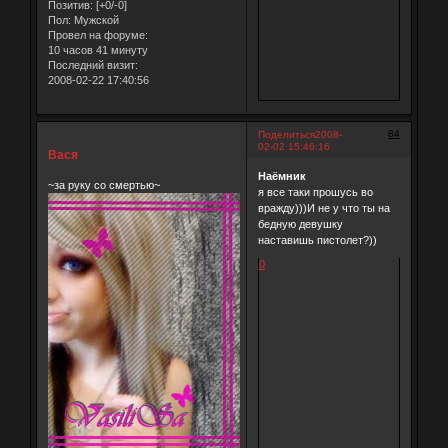
Позитив:
[+0/-0]
Пол:
Мужской
Провел на форуме:
10 часов 41 минуту
Последний визит:
2008-02-22 17:40:56
84
Поделиться
2008-
02-02 15:46:16
Вася
Наёмник
~за руку со смертью~
я все таки прошусь во
вражду)))И не у что ты на
бедную девушку
наставишь пистолет?))
0