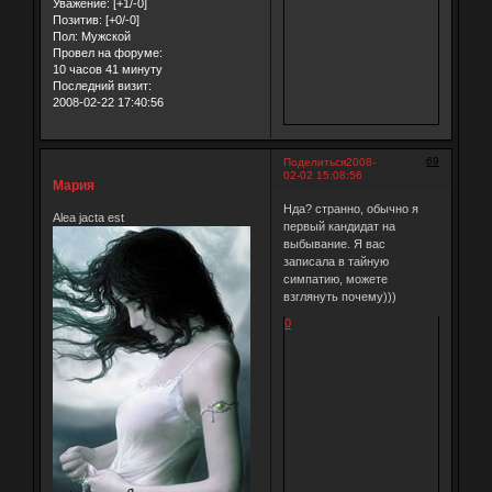
Уважение:
[+1/-0]
Позитив:
[+0/-0]
Пол:
Мужской
Провел на форуме:
10 часов 41 минуту
Последний визит:
2008-02-22 17:40:56
69
Поделиться
2008-
02-02 15:08:56
Мария
Нда? странно, обычно я
Alea jacta est
первый кандидат на
выбывание. Я вас
записала в тайную
симпатию, можете
взглянуть почему)))
0