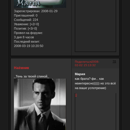
Зарегистрирован
: 2008-01-29
Приглашений:
0
Сообщений:
224
Уважение:
[+2/-0]
Позитив:
[+3/-0]
Провел на форуме:
3 дня 8 часов
Последний визит:
2008-03-19 10:20:50
70
Поделиться
2008-
02-02 15:13:32
Наёмник
Мария
_Тень за твоей спиной_
как брата? фи... как
неинтересно))))) но это всё
на ваше успотрение)
0