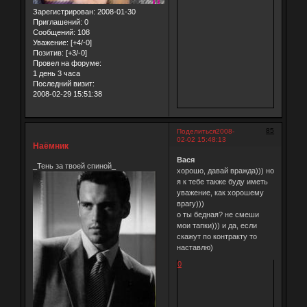
Зарегистрирован
: 2008-01-30
Приглашений:
0
Сообщений:
108
Уважение:
[+4/-0]
Позитив:
[+3/-0]
Провел на форуме:
1 день 3 часа
Последний визит:
2008-02-29 15:51:38
85
Поделиться
2008-
02-02 15:48:13
Наёмник
Вася
_Тень за твоей спиной_
хорошо, давай вражда))) но
я к тебе также буду иметь
уважение, как хорошему
врагу)))
о ты бедная? не смеши
мои тапки))) и да, если
скажут по контракту то
наставлю)
0