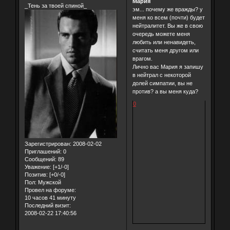
Мария
_Тень за твоей спиной_
эм... почему же вражды? у
меня ко всем (почти) будет
нейтралитет. Вы же в свою
очередь можете меня
любить или ненавидеть,
считать меня другом или
врагом.
Лично вас Мария я запишу
в нейтрал с некоторой
долей симпатии, вы не
против? а вы меня куда?
0
Зарегистрирован
: 2008-02-02
Приглашений:
0
Сообщений:
89
Уважение:
[+1/-0]
Позитив:
[+0/-0]
Пол:
Мужской
Провел на форуме:
10 часов 41 минуту
Последний визит:
2008-02-22 17:40:56