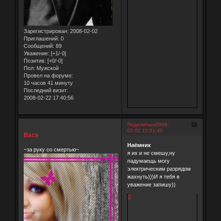
Зарегистрирован
: 2008-02-02
Приглашений:
0
Сообщений:
89
Уважение:
[+1/-0]
Позитив:
[+0/-0]
Пол:
Мужской
Провел на форуме:
10 часов 41 минуту
Последний визит:
2008-02-22 17:40:56
86
Поделиться
2008-
02-02 15:51:45
Вася
Наёмник
~за руку со смертью~
я их и не смешу,ну
падумаещь могу
электрическим разрядом
жахнуть)))И я тебя в
уважение запишу))
0