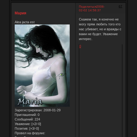
67
Поделиться
2008-
02-02 14:58:37
Мария
Скажем так, я конечно не
Alea jacta est
могу прям любить того кто
нас убивает, но и вражды с
вами не будет. Уважение
интерес.
0
Зарегистрирован
: 2008-01-29
Приглашений:
0
Сообщений:
224
Уважение:
[+2/-0]
Позитив:
[+3/-0]
Провел на форуме: