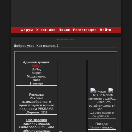
Форум
Участники
Поиск
Регистрация
Войти
Активные темы
Доброе утро! Как спалось?
Администрация:
SleZza
BoNny
Мария
Модерация:
Вася
Наемник
Иногда...
Реклама:
...мы не можем
Реклама
изменить судьбу...
взаимаобратная и
....и всё,что
производится только
остаётся делать-
под ником РЕКЛАМА
это... .
,Пароль: 1111
...всего навсего
смириться...
Объявления
администрации:
Погода:
Рады сообщить,что
Тепло и влажно.
администрация