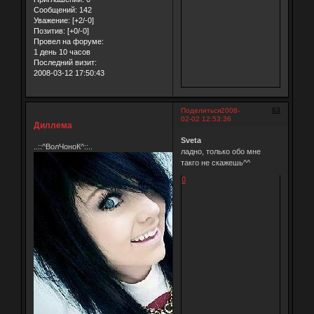
Сообщений:
142
Уважение:
[+2/-0]
Позитив:
[+0/-0]
Провел на форуме:
1 день 10 часов
Последний визит:
2008-03-12 17:50:43
63
Поделиться
2008-
02-02 12:53:36
Диллема
Sveta
..::^ВолЧоноК^::..
ладно, только обо мне
такго не скажешь^^
0