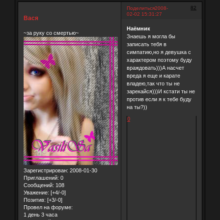
82
Поделиться
2008-
02-02 15:31:27
Вася
Наёмник
~за руку со смертью~
Знаешь я могла бы
записать тебя в
симпатию,но я девушка с
характером поэтому буду
враждовать)))А насчет
вреда я еще и карате
владею,так что ты не
зарекайся)))И кстати ты не
против если я к тебе буду
на ты?))
0
Зарегистрирован
: 2008-01-30
Приглашений:
0
Сообщений:
108
Уважение:
[+4/-0]
Позитив:
[+3/-0]
Провел на форуме:
1 день 3 часа