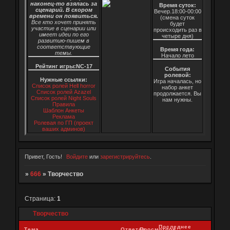
наконец-то взялась за
Время суток:
сценарий. В скором
Вечер.18:00-00:00
времени он появиться.
(смена суток
Все кто хочет принять
будет
участие в сценарии или
происходить раз в
имеет идеи по его
четыре дня)
развитию-пишем в
соответствующие
Время года:
темы.
Начало лето
Рейтинг игры:NC-17
События
ролевой:
Нужные ссылки:
Игра началась, но
Список ролей Hell horror
набор анкет
Список ролей Azazel
продолжается. Вы
Список ролей Night Souls
нам нужны.
Правила
Шаблон Анкеты
Реклама
Ролевая по ГП (проект
ваших админов)
Привет, Гость!
Войдите
или
зарегистрируйтесь
.
»
666
»
Творчество
Страница:
1
Творчество
Последнее
Тема
Ответов
Просмотров