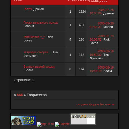
сообщение
.блюз
Дракон
2008-02-25
1
1324
18:03:06
Дракон
Глюки реального психа
2008-02-20
1
461
Мария
01:34:31
Мария
2008-02-19
Моя мазня ^_^
Rick
4
220
20:06:52
Rick
Loves
Loves
2008-02-19
тетрадка смерти...
Тим
1
172
19:59:32
Тим
Фриммен
Фриммен
Записи рыжей кошки.
2008-02-19
0
114
Белка
19:44:19
Белка
Страница:
1
»
666
»
Творчество
создать форум бесплатно