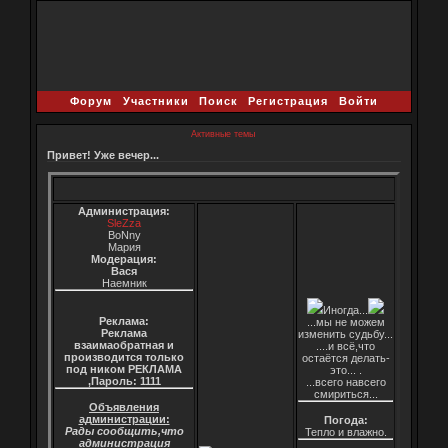
Форум
Участники
Поиск
Регистрация
Войти
Активные темы
Привет! Уже вечер...
Администрация:
SleZza
BoNny
Мария
Модерация:
Вася
Наемник
Иногда...
Реклама:
...мы не можем
Реклама
изменить судьбу...
взаимаобратная и
....и всё,что
производится только
остаётся делать-
под ником РЕКЛАМА
это... .
,Пароль: 1111
...всего навсего
смириться...
Объявления
администрации:
Погода:
Рады сообщить,что
Тепло и влажно.
администрация