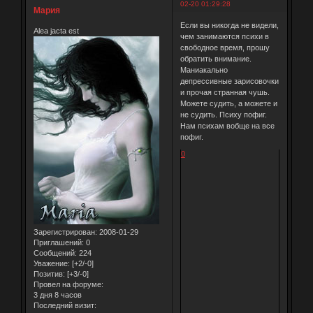
02-20 01:29:28
Мария
Если вы никогда не видели,
Alea jacta est
чем занимаются психи в
свободное время, прошу
обратить внимание.
Маниакально
депрессивные зарисовочки
и прочая странная чушь.
Можете судить, а можете и
не судить. Психу пофиг.
Нам психам вобще на все
пофиг.
0
Зарегистрирован
: 2008-01-29
Приглашений:
0
Сообщений:
224
Уважение:
[+2/-0]
Позитив:
[+3/-0]
Провел на форуме:
3 дня 8 часов
Последний визит: