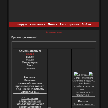
Форум
Участники
Поиск
Регистрация
Войти
Активные темы
Привет лунатикам!
Администрация:
SleZza
BoNny
Мария
Модерация:
Вася
Наемник
Иногда...
Реклама:
...мы не можем
Реклама
изменить судьбу...
взаимаобратная и
....и всё,что
производится только
остаётся делать-
под ником РЕКЛАМА
это... .
,Пароль: 1111
...всего навсего
смириться...
Объявления
администрации:
Погода:
Рады сообщить,что
Тепло и влажно.
администрация