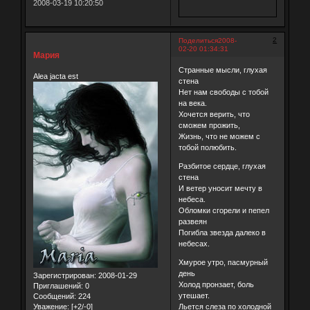
2008-03-19 10:20:50
2
Поделиться
2008-
02-20 01:34:31
Мария
Странные мысли, глухая
Alea jacta est
стена
Нет нам свободы с тобой
на века.
Хочется верить, что
сможем прожить,
Жизнь, что не можем с
тобой полюбить.
Разбитое сердце, глухая
стена
И ветер уносит мечту в
небеса.
Обломки сгорели и пепел
развеян
Погибла звезда далеко в
небесах.
Хмурое утро, пасмурный
день
Зарегистрирован
: 2008-01-29
Холод пронзает, боль
Приглашений:
0
утешает.
Сообщений:
224
Уважение:
[+2/-0]
Льется слеза по холодной