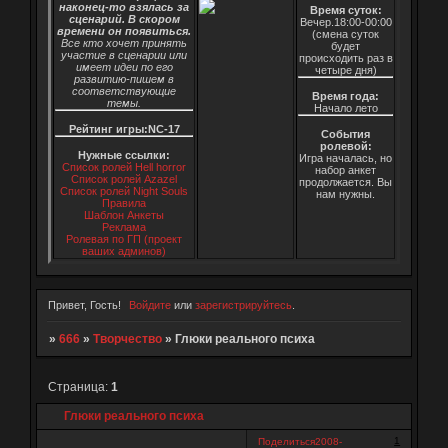
наконец-то взялась за
Время суток:
сценарий. В скором
Вечер.18:00-00:00
времени он появиться.
(смена суток
Все кто хочет принять
будет
участие в сценарии или
происходить раз в
имеет идеи по его
четыре дня)
развитию-пишем в
соответствующие
Время года:
темы.
Начало лето
Рейтинг игры:NC-17
События
ролевой:
Нужные ссылки:
Игра началась, но
Список ролей Hell horror
набор анкет
Список ролей Azazel
продолжается. Вы
Список ролей Night Souls
нам нужны.
Правила
Шаблон Анкеты
Реклама
Ролевая по ГП (проект
ваших админов)
Привет, Гость!
Войдите
или
зарегистрируйтесь
.
»
666
»
Творчество
»
Глюки реального психа
Страница:
1
Глюки реального психа
1
Поделиться
2008-