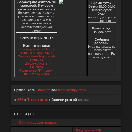
наконец-то взялась за
Время суток:
сценарий. В скором
Вечер.18:00-00:00
времени он появиться.
(смена суток
Все кто хочет принять
будет
участие в сценарии или
происходить раз в
имеет идеи по его
четыре дня)
развитию-пишем в
соответствующие
Время года:
темы.
Начало лето
Рейтинг игры:NC-17
События
ролевой:
Нужные ссылки:
Игра началась, но
Список ролей Hell horror
набор анкет
Список ролей Azazel
продолжается. Вы
Список ролей Night Souls
нам нужны.
Правила
Шаблон Анкеты
Реклама
Ролевая по ГП (проект
ваших админов)
Привет, Гость!
Войдите
или
зарегистрируйтесь
.
»
666
»
Творчество
»
Записи рыжей кошки.
Страница:
1
Записи рыжей кошки.
1
Поделиться
2008-