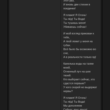
этот раз,
И вновь две стихии в
поединке!
Я пламя! Я Огонь!
Ты лёд! Ты Вода!
Ты тушишь меня!
Убиваешь сейчас!
И мой взгляд прикован к
тебе,
А твой лежит у меня на
губах.
Всё было бы возможно во
сне,
А в реальности только яд!
Капелька воды на талии
моей,
Огненный луч на шее
твоей.
Кто выйграет сейчас, кто
сдастся первым?
У кого скорей не выдержат
нервы?
Я пламя! Я Огонь!
Ты лёд! Ты Вода!
Мы дополняем
Сейчас друг друга!