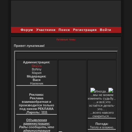
Форум
Участники
Поиск
Регистрация
Войти
Активные темы
Привет лунатикам!
Администрация:
SleZza
BoNny
Мария
Модерация:
Вася
Наемник
Иногда...
Реклама:
...мы не можем
Реклама
изменить судьбу...
взаимаобратная и
....и всё,что
производится только
остаётся делать-
под ником РЕКЛАМА
это... .
,Пароль: 1111
...всего навсего
смириться...
Объявления
администрации:
Погода:
Рады сообщить,что
Тепло и влажно.
администрация