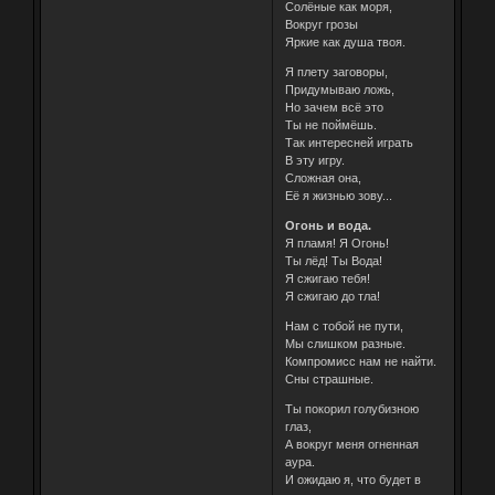
Солёные как моря,
Вокруг грозы
Яркие как душа твоя.
Я плету заговоры,
Придумываю ложь,
Но зачем всё это
Ты не поймёшь.
Так интересней играть
В эту игру.
Сложная она,
Её я жизнью зову...
Огонь и вода.
Я пламя! Я Огонь!
Ты лёд! Ты Вода!
Я сжигаю тебя!
Я сжигаю до тла!
Нам с тобой не пути,
Мы слишком разные.
Компромисс нам не найти.
Сны страшные.
Ты покорил голубизною
глаз,
А вокруг меня огненная
аура.
И ожидаю я, что будет в