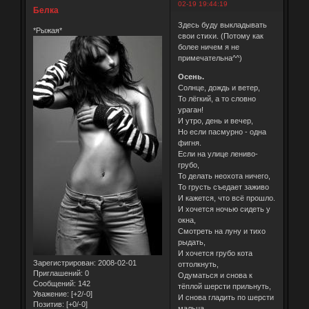
02-19 19:44:19
Белка
Здесь буду выкладывать
*Рыжая*
свои стихи. (Потому как
более ничем я не
примечательна^^)
Осень.
Солнце, дождь и ветер,
То лёгкий, а то словно
ураган!
И утро, день и вечер,
Но если пасмурно - одна
фигня.
Если на улице лениво-
грубо,
То делать неохота ничего,
То грусть съедает заживо
И кажется, что всё прошло.
И хочется ночью сидеть у
окна,
Смотреть на луну и тихо
рыдать,
И хочется грубо кота
Зарегистрирован
: 2008-02-01
оттолкнуть,
Приглашений:
0
Одуматься и снова к
Сообщений:
142
тёплой шерсти прильнуть,
Уважение:
[+2/-0]
И снова гладить по шерсти
Позитив:
[+0/-0]
мальца.