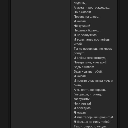
видешь,
А может просто ждешь...
Но я живая!
Поверь на слово,
Я живая!
Не кукла я!
Не делая больно,
Я не заслужила!
И если палец проткнёшь
иглой,
Ты не поверишь, но кровь
пойдёт!
И слёзы тоже потекут,
Поверь мне, я не вру!
Ведь я живая!
Ведь я дышу тобой.
Я живая!
И просто счастлива хочу я
быть,
А ты опять не веришь,
Говоришь, что надо
заслужить!
Но я живая!
Я победила!
Я живая!
И мне теперь не нужен ты!
Я больше не живу тобой!
Так, что просто уходи...