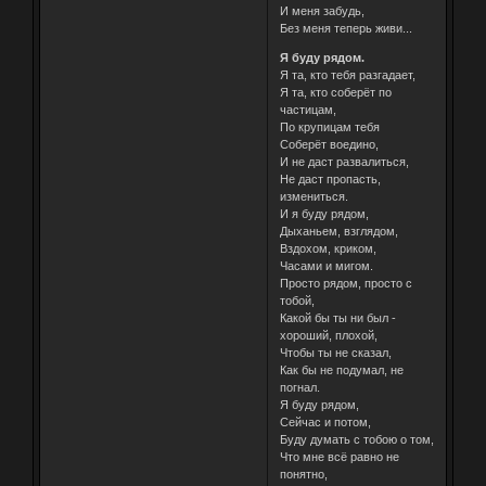
И меня забудь,
Без меня теперь живи...
Я буду рядом.
Я та, кто тебя разгадает,
Я та, кто соберёт по
частицам,
По крупицам тебя
Соберёт воедино,
И не даст развалиться,
Не даст пропасть,
измениться.
И я буду рядом,
Дыханьем, взглядом,
Вздохом, криком,
Часами и мигом.
Просто рядом, просто с
тобой,
Какой бы ты ни был -
хороший, плохой,
Чтобы ты не сказал,
Как бы не подумал, не
погнал.
Я буду рядом,
Сейчас и потом,
Буду думать с тобою о том,
Что мне всё равно не
понятно,