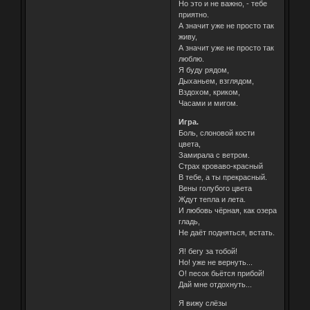
Но это и не важно, - тебе
приятно.
А значит уже не просто так
живу,
А значит уже не просто так
люблю.
Я буду рядом,
Дыханьем, взглядом,
Вздохом, криком,
Часами и мигом.
Игра.
Боль, слоновой кости
цвета,
Замирала с ветром.
Страх кроваво-красный
В тебе, а ты прекрасный.
Вены голубого цвета
Ждут тепла и лета.
И любовь чёрная, как озера
гладь,
Не даёт подняться, встать.
Я! бегу за тобой!
Но! уже не вернуть...
О! песок бьётся прибой!
Дай мне отдохнуть...
Я вижу слёзы