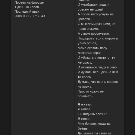
Провел на форуме:
И улыбаться: ведь я
1 день 10 часов
совсем не одна!
Последний визит:
А после тихо уснуть на
2008-03-12 17:50:43
кровати,
С мыслями разными, но
чаще о маме.
А утром проснуться,
Поздороваться с миром и
улыбнуться,
Маме сказать пару
ласковых фраз
И убежать в институт тут
же сразу,
И отучиться глядя в окно,
И думать весь день о чём-
то своём,
Думать, что осень совсем
не плоха,
Просто нужно её
понимать...
Я живая.
Я живая!
Ты видишь слёзы?
Я живая!
Мне больно, когда ты
бьёшь,
Да, может ты этого не