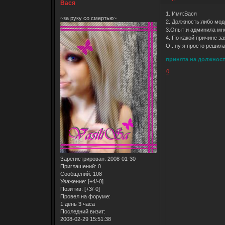
Вася
1. Имя:Вася
~за руку со смертью~
2. Должность:либо мод
3.Опыт:и админила мно
4. По какой причине за
О...ну я просто решила
принята на должность
0
Зарегистрирован
: 2008-01-30
Приглашений:
0
Сообщений:
108
Уважение:
[+4/-0]
Позитив:
[+3/-0]
Провел на форуме:
1 день 3 часа
Последний визит:
2008-02-29 15:51:38