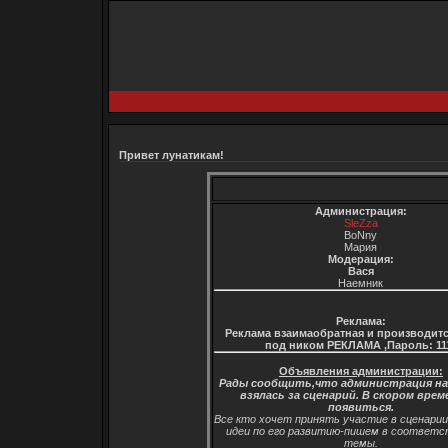
Привет лунатикам!
Администрация:
SleZza
BoNny
Мария
Модерация:
Вася
Наемник
Реклама:
Реклама взаимаобратная и производитс
под ником РЕКЛАМА ,Пароль: 11
Объявления администрации:
Рады сообщить,что администрация н
взялась за сценарий. В скором врем
появиться.
Все кто хочет принять участие в сценари
идеи по его развитию-пишем в соответ
темы.