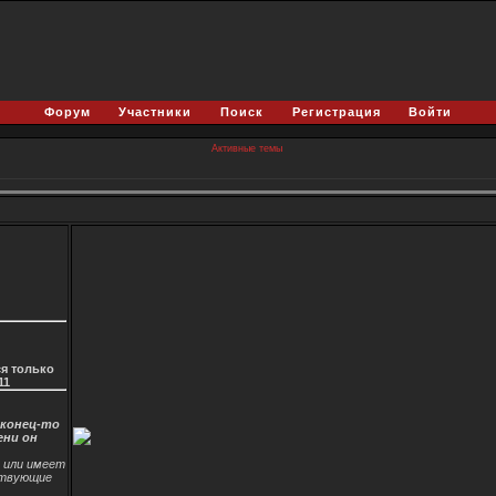
Форум
Участники
Поиск
Регистрация
Войти
Активные темы
я только
11
аконец-то
ени он
и или имеет
ствующие