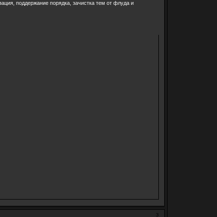
ация, поддержание порядка, зачистка тем от флуда и
3