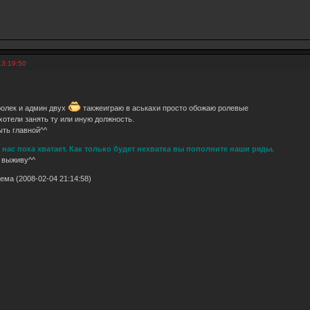
13:19:50
ролек и админ двух
такжеиграю в аськахи просто обожаю ролевые
хотели занять ту или иную должность.
ыть главной^^
нас пока хватает. Как только будет нехватка вы пополните наши ряды.
ь выживу^^
ма (2008-02-04 21:14:58)