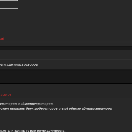
ов)
в и администраторов
12:29:06
дераторов и администраторов.
ожем принять двух модераторов и ещё одного администратора.
захотели занять ту или иную должность.