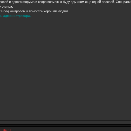
левой и одного форума и скоро возможно буду админом еще одной ролевой. Специализ
го мира.
се под контролем и помогать хорошим людям.
ь администратора.
20:34:31