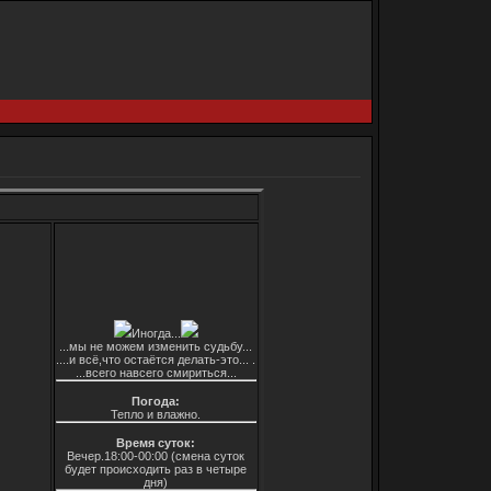
Иногда...
...мы не можем изменить судьбу...
....и всё,что остаётся делать-это... .
...всего навсего смириться...
Погода:
Тепло и влажно.
Время суток:
Вечер.18:00-00:00 (смена суток
будет происходить раз в четыре
дня)