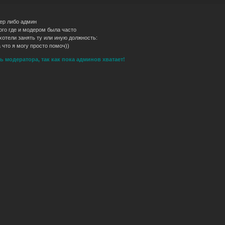
ер либо админ
го где и модером была часто
хотели занять ту или иную должность:
 что я могу просто помоч))
 модератора, так как пока админов хватает!