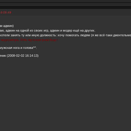
16:06:49
ли админ)
аю, админ на одной из своих игр, админ и модер ещё на других.
ахотели занять ту или иную должность: хочу помогать людям (я же всё-таки джентельме
модератора. Хоть мужская рука будет.
мужская нога и голова^^.
ик (2008-02-02 16:14:13)