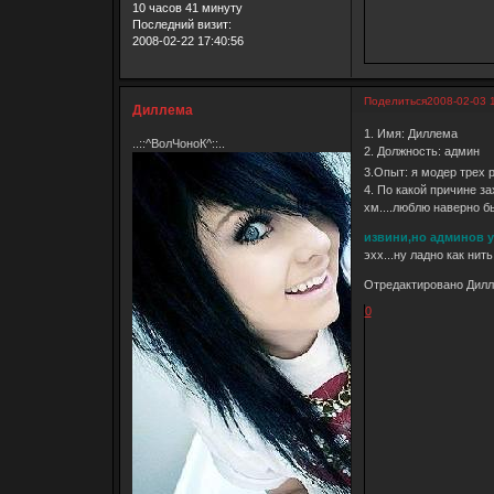
10 часов 41 минуту
Последний визит:
2008-02-22 17:40:56
Поделиться
2008-02-03 
Диллема
1. Имя: Диллема
..::^ВолЧоноК^::..
2. Должность: админ
3.Опыт: я модер трех 
4. По какой причине за
хм....люблю наверно б
извини,но админов у 
эхх...ну ладно как нит
Отредактировано Дилле
0