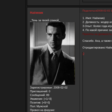
Поделиться
2008-02-02 
Наёмник
1. Имя: Наёмник)
_Тень за твоей спиной_
2. Должность: модер и
3.Опыт: более года игр
4. По какой причине з
Приняты на должность 
Спасибо. Аха, а также 
Отредактировано Наёмн
0
Зарегистрирован
: 2008-02-02
Приглашений:
0
Сообщений:
89
Уважение:
[+1/-0]
Позитив:
[+0/-0]
Пол:
Мужской
Провел на форуме: