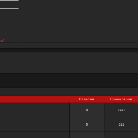
ов)
Ответов
Просмотров
0
1441
0
621