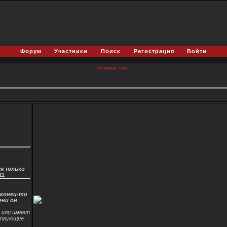
Форум
Участники
Поиск
Регистрация
Войти
Активные темы
я только
11
аконец-то
ени он
и или имеет
ствующие