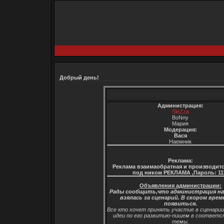
Добрый день!
Администрация:
SleZza
BoNny
Мария
Модерация:
Вася
Наемник
Реклама:
Реклама взаимаобратная и производитс
под ником РЕКЛАМА ,Пароль: 11
Объявления администрации:
Рады сообщить,что администрация н
взялась за сценарий. В скором врем
появиться.
Все кто хочет принять участие в сценари
идеи по его развитию-пишем в соответ
темы.