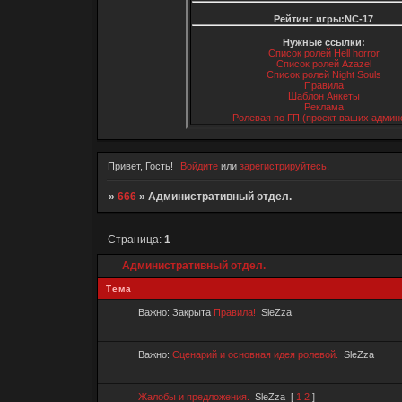
Рейтинг игры:NC-17
Нужные ссылки:
Список ролей Hell horror
Список ролей Azazel
Список ролей Night Souls
Правила
Шаблон Анкеты
Реклама
Ролевая по ГП (проект ваших админ
Привет, Гость!
Войдите
или
зарегистрируйтесь
.
»
666
»
Административный отдел.
Страница:
1
Административный отдел.
Тема
Важно:
Закрыта
Правила!
SleZza
Важно:
Сценарий и основная идея ролевой.
SleZza
Жалобы и предложения.
SleZza
[
1
2
]