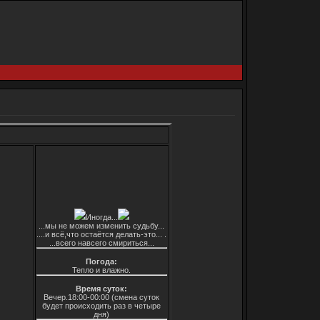
Иногда...
...мы не можем изменить судьбу...
....и всё,что остаётся делать-это... .
...всего навсего смириться...
Погода:
Тепло и влажно.
Время суток:
Вечер.18:00-00:00 (смена суток
будет происходить раз в четыре
дня)