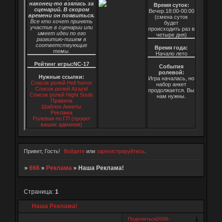
наконец-то взялась за
Время суток:
сценарий. В скором
Вечер.18:00-00:00
времени он появиться.
(смена суток
Все кто хочет принять
будет
участие в сценарии или
происходить раз в
имеет идеи по его
четыре дня)
развитию-пишем в
соответствующие
Время года:
темы.
Начало лето
Рейтинг игры:NC-17
События
ролевой:
Нужные ссылки:
Игра началась, но
Список ролей Hell horror
набор анкет
Список ролей Azazel
продолжается. Вы
Список ролей Night Souls
нам нужны.
Правила
Шаблон Анкеты
Реклама
Ролевая по ГП (проект
ваших админов)
Привет, Гость!
Войдите
или
зарегистрируйтесь
.
»
666
»
Реклама
»
Наша Реклама!
Страница:
1
Наша Реклама!
1
Поделиться
2008-