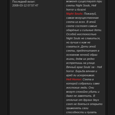
момент существует три
Последний визит:
2008-03-12 07:57:47
секты Night Souls, Hell
horror и Azazel.
Night Souls:
Пожалуй,
самая могущественная
секта из всех. В этой
секте состоят самые
одарёные и сильные дети.
Особой жестокостью
Night Souls не славиться,
но лучше к ним не
соваться. Дети этой
секты, предпочитают в
основном ночной образ
жизни, днём их редко
встретишь на улице.
Вечный враг Souls`ов - Hell
horror. Борьба вечная и
вряд ли искоренимая.
Hell Horror:
Секта в
которой собрались саме
жестокие люди. Они
могут спокойно убить и
даже не заметить. В
отличие от других двух
сект не бояться открыто
применять свои
способности и пугать