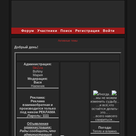
Форум
Участники
Поиск
Регистрация
Войти
Активные темы
Добрый день!
Администрация:
SleZza
BoNny
Мария
Модерация:
Вася
Наемник
Иногда...
Реклама:
...мы не можем
Реклама
изменить судьбу...
взаимаобратная и
....и всё,что
производится только
остаётся делать-
под ником РЕКЛАМА
это... .
,Пароль: 1111
...всего навсего
смириться...
Объявления
администрации:
Погода:
Рады сообщить,что
Тепло и влажно.
администрация