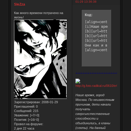
01-29 13:36:38
SleZza
Как много времени потрачено на
Код:
жизнь!
[align=center][url=htt
[i]Наше время, город М
[b][url=http://gotikro
[b][url=http://gotikro
[b][url=http://gotikro
Они как и все нормальн
[align=center]только п
+++++++++++++++++++++++++++++++
Наше время, город
Москва. По неизвестным
Зарегистрирован
: 2008-01-29
причинам, дети начали
Приглашений:
0
получать
Сообщений:
215
сверхъестественные
Уважение:
[+7/-0]
способности и
Позитив:
[+16/-0]
объединились, в кланы
Провел на форуме:
(секты). На данный
2 дня 22 часа