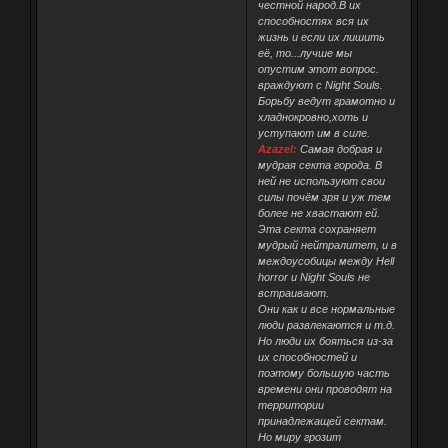
честной народ.В их
способностях вся их
жизнь и если их лишить
её, то...лучше мы
опустим этот вопрос.
враждуют с Night Souls.
Борьбу ведут грамотно и
хладнокровно,хоть и
уступают им в силе.
Azazel:
Самая добрая и
мудрая секта города. В
ней не используют свои
силы почём зря и уж тем
более не хвастают ей.
Эта секта сохраняет
мудрый нейтралитет, и в
междоусобицы между Hell
horror и Night Souls не
встраивают.
Они как и все нормальные
люди развлекаются и т.д.
Но люди их бояться из-за
их способностей и
поэтому большую часть
времени они проводят на
территории
принадлежащей сектам.
Но миру грозит