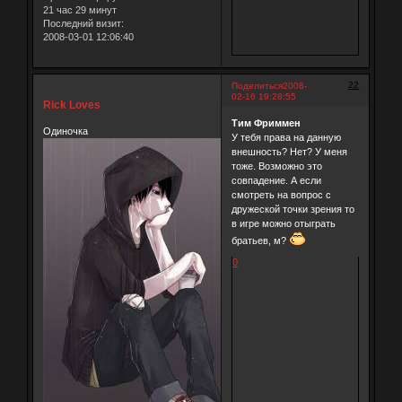
21 час 29 минут
Последний визит:
2008-03-01 12:06:40
22
Поделиться
2008-
02-16 19:28:55
Rick Loves
Тим Фриммен
Одиночка
У тебя права на данную
внешность? Нет? У меня
тоже. Возможно это
совпадение. А если
смотреть на вопрос с
дружеской точки зрения то
в игре можно отыграть
братьев, м?
0