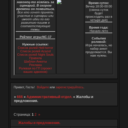
наконец-то взялась за
Время суток:
сценарий. В скором
Вечер.18:00-00:00
времени он появиться.
(смена суток
Все кто хочет принять
будет
участие в сценарии или
происходить раз в
имеет идеи по его
четыре дня)
развитию-пишем в
соответствующие
Время года:
темы.
Начало лето
Рейтинг игры:NC-17
События
ролевой:
Нужные ссылки:
Игра началась, но
Список ролей Hell horror
набор анкет
Список ролей Azazel
продолжается. Вы
Список ролей Night Souls
нам нужны.
Правила
Шаблон Анкеты
Реклама
Ролевая по ГП (проект
ваших админов)
Привет, Гость!
Войдите
или
зарегистрируйтесь
.
»
666
»
Административный отдел.
»
Жалобы и
предложения.
Страница:
1
2
»
Жалобы и предложения.