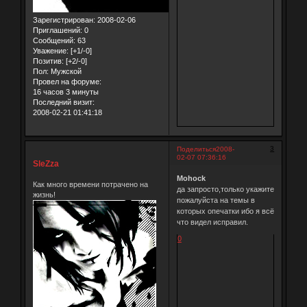
Зарегистрирован
: 2008-02-06
Приглашений:
0
Сообщений:
63
Уважение:
[+1/-0]
Позитив:
[+2/-0]
Пол:
Мужской
Провел на форуме:
16 часов 3 минуты
Последний визит:
2008-02-21 01:41:18
3
Поделиться
2008-
02-07 07:36:16
SleZza
Mohock
Как много времени потрачено на
да запросто,только укажите
жизнь!
пожалуйста на темы в
которых опечатки ибо я всё
что видел исправил.
0