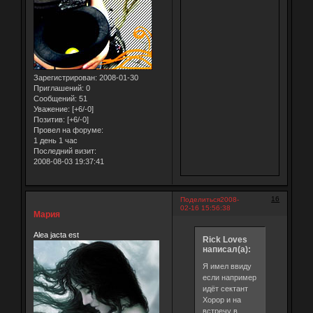
Зарегистрирован
: 2008-01-30
Приглашений:
0
Сообщений:
51
Уважение:
[+6/-0]
Позитив:
[+6/-0]
Провел на форуме:
1 день 1 час
Последний визит:
2008-08-03 19:37:41
16
Поделиться
2008-
02-16 15:56:38
Мария
Alea jacta est
Rick Loves
написал(а):
Я имел ввиду
если например
идёт сектант
Хорор и на
встречу в