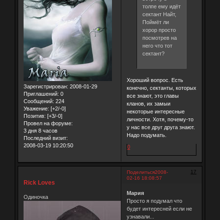
толпе ему идёт
сектант Найт,
Поймёт ли
хорор просто
посмотрев на
него что тот
сектант?
Хороший вопрос. Есть
Зарегистрирован
: 2008-01-29
конечно, сектанты, которых
Приглашений:
0
все знают, это главы
Сообщений:
224
кланов, их замыи
Уважение:
[+2/-0]
некоторые интересные
Позитив:
[+3/-0]
личности. Хотя, почему-то
Провел на форуме:
у нас все друг друга знают.
3 дня 8 часов
Надо подумать.
Последний визит:
2008-03-19 10:20:50
0
17
Поделиться
2008-
02-16 18:08:57
Rick Loves
Мария
Одиночка
Просто я подумал что
будет интересней если не
узнавали...