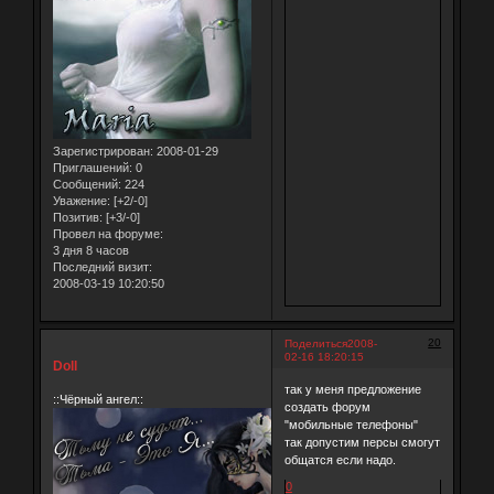
Зарегистрирован
: 2008-01-29
Приглашений:
0
Сообщений:
224
Уважение:
[+2/-0]
Позитив:
[+3/-0]
Провел на форуме:
3 дня 8 часов
Последний визит:
2008-03-19 10:20:50
20
Поделиться
2008-
02-16 18:20:15
Doll
так у меня предложение
::Чёрный ангел::
создать форум
"мобильные телефоны"
так допустим персы смогут
общатся если надо.
0