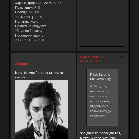
Зарегистрирован
: 2008-02-15
Приглашений:
0
Сообщений:
69
Уважение:
[+2/-0]
Позитив:
[+0/-0]
Провел на форуме:
16 часов 14 минут
Последний визит:
2008-09-11 17:25:01
14
Поделиться
2008-
02-16 11:48:04
Дракон
baby, did you forget to take your
Rick Loves
meds?
написал(а):
4. Могу ли,
например, я
жить не со
всей сектой, а
отдельно, в
какой-нибудь
квартире?
это даже не обсуждается,
можешь себе хоть три