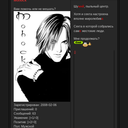
Mohock
Шу
мнй
, пыльный центр.
Вам помочь или не мешать?
Хотя и секта настроена
вполне миролюбив
а
Секта в которой собрались
сам
е
жестокие люди.
Мне продолжать?
0
Зарегистрирован
: 2008-02-06
Приглашений:
0
Сообщений:
63
Уважение:
[+1/-0]
Позитив:
[+2/-0]
Пол:
Мужской