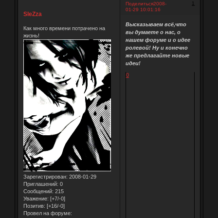
1
Поделиться
2008-
01-29 10:01:16
SleZza
Высказываем всё,что
Как много времени потрачено на
вы думаете о нас, о
жизнь!
нашем форуме и о идее
ролевой! Ну и конечно
же предлагайте новые
идеи!
0
Зарегистрирован
: 2008-01-29
Приглашений:
0
Сообщений:
215
Уважение:
[+7/-0]
Позитив:
[+16/-0]
Провел на форуме: