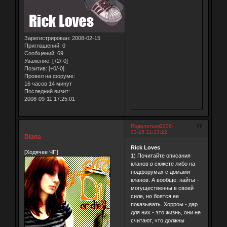
Зарегистрирован
: 2008-02-15
Приглашений:
0
Сообщений:
69
Уважение:
[+2/-0]
Позитив:
[+0/-0]
Провел на форуме:
16 часов 14 минут
Последний визит:
2008-09-11 17:25:01
12
Поделиться
2008-
02-15 21:13:22
Diana
Rick Loves
[Ходячее ЧП]
1) Почитайте описания
кланов в сюжете либо на
подфорумах с домами
кланов. А вообще: найты -
могущественны в своей
силе, но боятся ее
показывать. Хорроы - дар
для них - это жизнь, они не
считают, что должны