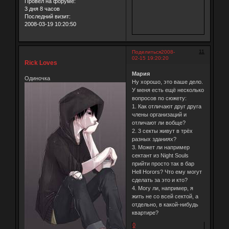
Провел на форуме:
3 дня 8 часов
Последний визит:
2008-03-19 10:20:50
11
Поделиться
2008-
02-15 19:20:20
Rick Loves
Мария
Одиночка
Ну хорошо, это ваше дело.
У меня есть ещё несколько
вопросов по сюжету:
1. Как отличают друг друга
члены организаций и
отличают ли вобще?
2. 3 секты живут в трёх
разных зданиях?
3. Может ли например
сектант из Night Souls
прийти просто так в бар
Hell Horors? Что ему могут
сделать за это и кто?
4. Могу ли, например, я
жить не со всей сектой, а
отдельно, в какой-нибудь
квартире?
0