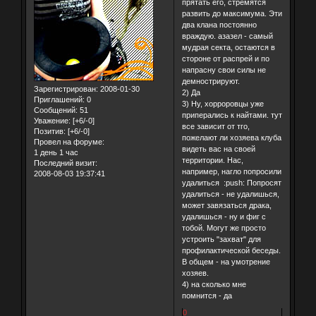
прятать его, стремятся
развить до максимума. Эти
два клана постоянно
враждую. азазел - самый
мудрая секта, остаются в
стороне от распрей и по
напрасну свои силы не
демнострируют.
Зарегистрирован
: 2008-01-30
2) Да
Приглашений:
0
3) Ну, хорроровцы уже
Сообщений:
51
приперались к найтами. тут
Уважение:
[+6/-0]
все зависит от тго,
Позитив:
[+6/-0]
пожелают ли хозяева клуба
Провел на форуме:
видеть вас на своей
1 день 1 час
территории. Нас,
Последний визит:
например, нагло попросили
2008-08-03 19:37:41
удалиться :push: Попросят
удалиться - не удалишься,
может завязаться драка,
удалишься - ну и фиг с
тобой. Могут же просто
устроить "захват" для
профилактической беседы.
В общем - на умотрение
хозяев.
4) на сколько мне
помнится - да
0