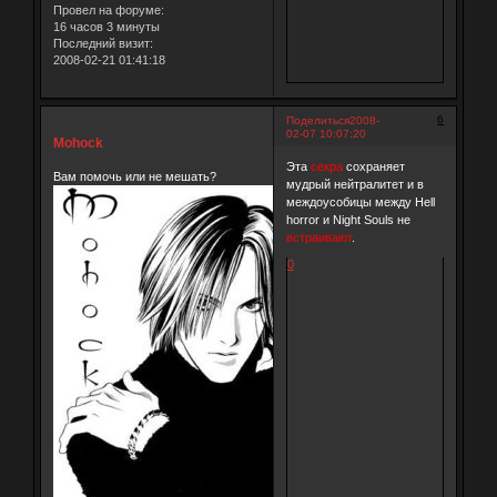
Провел на форуме:
16 часов 3 минуты
Последний визит:
2008-02-21 01:41:18
6
Поделиться
2008-
02-07 10:07:20
Mohock
Эта
секра
сохраняет
Вам помочь или не мешать?
мудрый нейтралитет и в
междоусобицы между Hell
horror и Night Souls не
встраивают
.
0