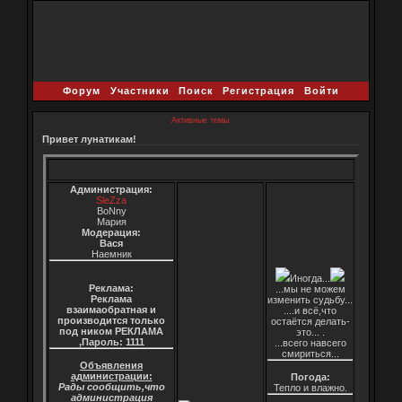
Форум
Участники
Поиск
Регистрация
Войти
Активные темы
Привет лунатикам!
Администрация:
SleZza
BoNny
Мария
Модерация:
Вася
Наемник
Иногда...
Реклама:
...мы не можем
Реклама
изменить судьбу...
взаимаобратная и
....и всё,что
производится только
остаётся делать-
под ником РЕКЛАМА
это... .
,Пароль: 1111
...всего навсего
смириться...
Объявления
администрации:
Погода:
Рады сообщить,что
Тепло и влажно.
администрация