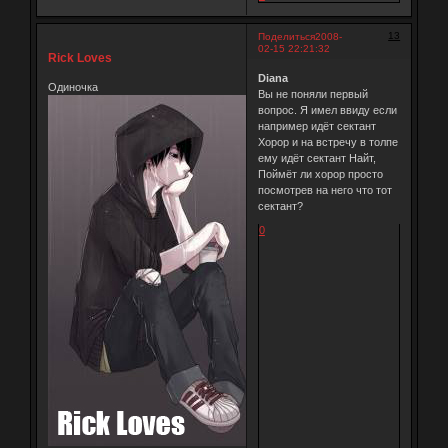
13
Поделиться
2008-
02-15 22:21:32
Rick Loves
Diana
Одиночка
Вы не поняли первый
вопрос. Я имел ввиду если
например идёт сектант
Хорор и на встречу в толпе
ему идёт сектант Найт,
Поймёт ли хорор просто
посмотрев на него что тот
сектант?
0