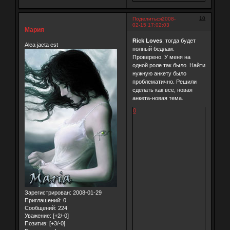
10
Поделиться
2008-
02-15 17:02:03
Мария
Rick Loves
, тогда будет
Alea jacta est
полный бедлам.
Проверено. У меня на
одной роле так было. Найти
нужную анкету было
проблематично. Решили
сделать как все, новая
анкета-новая тема.
0
Зарегистрирован
: 2008-01-29
Приглашений:
0
Сообщений:
224
Уважение:
[+2/-0]
Позитив:
[+3/-0]