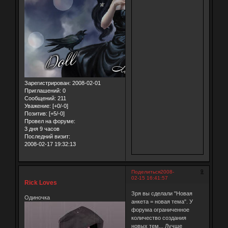
Зарегистрирован
: 2008-02-01
Приглашений:
0
Сообщений:
211
Уважение:
[+0/-0]
Позитив:
[+5/-0]
Провел на форуме:
3 дня 9 часов
Последний визит:
2008-02-17 19:32:13
9
Поделиться
2008-
02-15 16:41:57
Rick Loves
Зря вы сделали "Новая
Одиночка
анкета = новая тема". У
форума ограниченное
количество создания
новых тем... Лучше