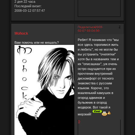
2 дня 22 часа
Последний визит:
2008-03-12 07:57:47
2
Поделиться
2008-
02-07 03:04:50
Mohock
Ребят! Я понимаю что "мы
Вам помочь или не мешать?
все здесь торопимся жить
и любить", но не могли бы
вы устранить "очепятки"
хотя бы в названиях тем и
их "описашках", уж очень
остро ощущается при их
прочтении внутренний
дискомфорт от тесного
знакомства с русским
языком. Короче, это
мааленький камушек в
огород админов и
булыжник в огород
модеров. Вот такой я
мерзкий!
0