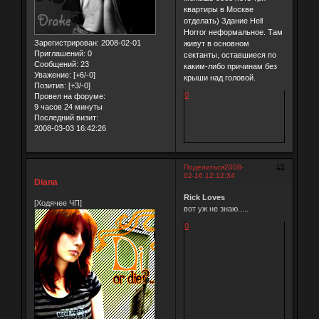
квартиры в Москве
отделать) Здание Hell
Horror неформальное. Там
Зарегистрирован
: 2008-02-01
живут в основном
Приглашений:
0
сектанты, оставшиеся по
Сообщений:
23
каким-либо причинам без
Уважение:
[+6/-0]
крыши над головой.
Позитив:
[+3/-0]
0
Провел на форуме:
9 часов 24 минуты
Последний визит:
2008-03-03 16:42:26
15
Поделиться
2008-
02-16 12:12:34
Diana
Rick Loves
[Ходячее ЧП]
вот уж не знаю.....
0