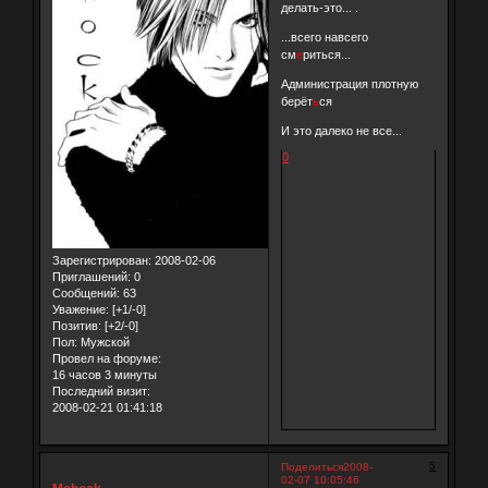
делать-это... .
...всего навсего
см
е
риться...
Администрация плотную
берёт
ь
ся
И это далеко не все...
0
Зарегистрирован
: 2008-02-06
Приглашений:
0
Сообщений:
63
Уважение:
[+1/-0]
Позитив:
[+2/-0]
Пол:
Мужской
Провел на форуме:
16 часов 3 минуты
Последний визит:
2008-02-21 01:41:18
5
Поделиться
2008-
02-07 10:05:46