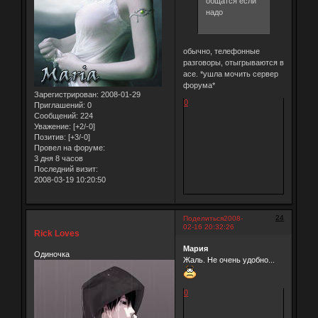
общатся если
надо
обычно, телефонные
разговоры, отыгрываются в
асе. *ушла мочить сервер
форума*
Зарегистрирован
: 2008-01-29
0
Приглашений:
0
Сообщений:
224
Уважение:
[+2/-0]
Позитив:
[+3/-0]
Провел на форуме:
3 дня 8 часов
Последний визит:
2008-03-19 10:20:50
24
Поделиться
2008-
02-16 20:32:26
Rick Loves
Мария
Одиночка
Жаль. Не очень удобно...
0