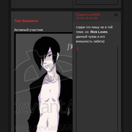
18
Поделиться
2008-
02-16 18:15:08
Тим Фриммен
сорри что пишу не в той
Активный участник
теме, но
Rick Loves
данный чувак и его
внешность забита)
0