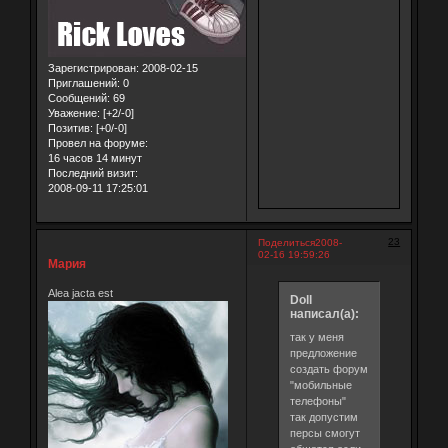
Зарегистрирован
: 2008-02-15
Приглашений:
0
Сообщений:
69
Уважение:
[+2/-0]
Позитив:
[+0/-0]
Провел на форуме:
16 часов 14 минут
Последний визит:
2008-09-11 17:25:01
23
Поделиться
2008-
02-16 19:59:26
Мария
Alea jacta est
Doll
написал(а):
так у меня
предложение
создать форум
"мобильные
телефоны"
так допустим
персы смогут