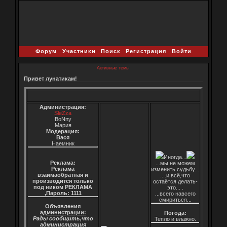
Форум
Участники
Поиск
Регистрация
Войти
Активные темы
Привет лунатикам!
Администрация:
SleZza
BoNny
Мария
Модерация:
Вася
Наемник
Иногда...
Реклама:
...мы не можем
Реклама
изменить судьбу...
взаимаобратная и
....и всё,что
производится только
остаётся делать-
под ником РЕКЛАМА
это... .
,Пароль: 1111
...всего навсего
смириться...
Объявления
администрации:
Погода:
Рады сообщить,что
Тепло и влажно.
администрация