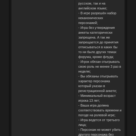
русском, так и на
английском языке;
- В игре разрешён набор
неканонических
персонажей;
- Игра без утверждения
анкеты категорически
запрещена. А так же
запрещается до принятия
отписываться в каких бы
то ни было других темах
форума, кроме флуда;
- Игрок обязан отыгрывать
свою роль не менее 3 раз в
неделю;
- Вы обязаны отыгрывать
характер персонажа
который указан в
регистрационной анкете;
- Минимальный возраст
игрока 13 лет;
- Ваша игра должна
соответствовать времени и
погоде на ролевой игре;
- Игра ведется от третьего
лица;
- Персонаж не может убить
другого персонажа без