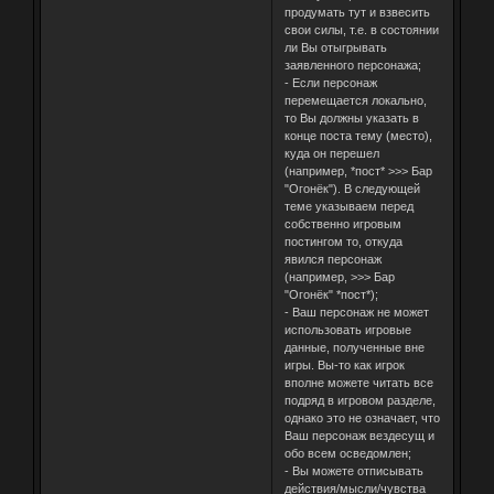
продумать тут и взвесить
свои силы, т.е. в состоянии
ли Вы отыгрывать
заявленного персонажа;
- Если персонаж
перемещается локально,
то Вы должны указать в
конце поста тему (место),
куда он перешел
(например, *пост* >>> Бар
"Огонёк"). В следующей
теме указываем перед
собственно игровым
постингом то, откуда
явился персонаж
(например, >>> Бар
"Огонёк" *пост*);
- Ваш персонаж не может
использовать игровые
данные, полученные вне
игры. Вы-то как игрок
вполне можете читать все
подряд в игровом разделе,
однако это не означает, что
Ваш персонаж вездесущ и
обо всем осведомлен;
- Вы можете отписывать
действия/мысли/чувства