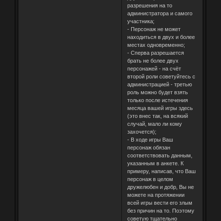
разрешения на то
администратора и самого
участника;
- Персонаж не может
находиться в двух и более
местах одновременно;
- Сперва разрешается
брать не более двух
персонажей - на счёт
второй роли советуйтесь с
администрацией - третью
роль можно будет взять
только после истечения
месяца вашей игры здесь
(это внес так, на всякий
случай, мало ли кому
захочется);
- В ходе игры Ваш
персонаж обязан
соответствовать данным,
указанным в анкете. К
примеру, написав, что Ваш
персонаж в целом
дружелюбен и добр, Вы не
можете на протяжении
всей игры вести его злым
без причин на то. Поэтому
советую тщательно