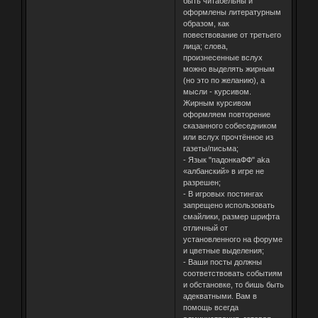
быть читабельны и
оформлены литературным
образом, как
повествование от третьего
лица; слова,
произнесенные вслух
можно выделять жирным
(но это по желанию), а
мысли - курсивом.
Жирным курсивом
оформляем повторение
сказанного собеседником
или вслух прочтённое из
газеты/письма;
- Язык "падонкаФФ" aka
«албанский» в игре не
разрешен;
- В игровых постингах
запрещено использовать
смайлики, размер шрифта
отличный от
установленного на форуме
и цветные выделения;
- Ваши посты должны
соответствовать событиям
и обстановке, то бишь быть
адекватными. Вам в
помощь всегда