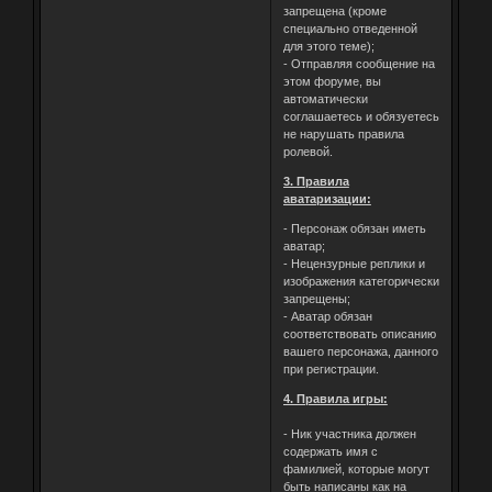
запрещена (кроме
специально отведенной
для этого теме);
- Отправляя сообщение на
этом форуме, вы
автоматически
соглашаетесь и обязуетесь
не нарушать правила
ролевой.
3. Правила
аватаризации:
- Персонаж обязан иметь
аватар;
- Нецензурные реплики и
изображения категорически
запрещены;
- Аватар обязан
соответствовать описанию
вашего персонажа, данного
при регистрации.
4. Правила игры:
- Ник участника должен
содержать имя с
фамилией, которые могут
быть написаны как на