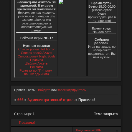
наконец-то взялась за
Время суток:
сценарий. В скором
Вечер.18:00-00:00
времени он появиться.
(смена суток
Все кто хочет принять
будет
участие в сценарии или
происходить раз в
имеет идеи по его
четыре дня)
развитию-пишем в
соответствующие
Время года:
темы.
Начало лето
Рейтинг игры:NC-17
События
ролевой:
Нужные ссылки:
Игра началась, но
Список ролей Hell horror
набор анкет
Список ролей Azazel
продолжается. Вы
Список ролей Night Souls
нам нужны.
Правила
Шаблон Анкеты
Реклама
Ролевая по ГП (проект
ваших админов)
Привет, Гость!
Войдите
или
зарегистрируйтесь
.
»
666
»
Административный отдел.
»
Правила!
Страница:
1
Тема закрыта
Правила!
1
Поделиться
2008-