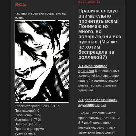
01-29 10:05:25
SleZza
Правила следует
Как много времени потрачено на
внимательно
жизнь!
прочитать всем!
Понимаю их
много, но
поверьте они все
нужные. (Мы же
не хотим
беспредела на
роллевой?)
1. Самое главное
правило:
5 официальных
замечаний (за нарушение
правил) и администрация
решает вопрос о вашем
удалении.
2. Права и обязанности
администрации:
Зарегистрирован
: 2008-01-29
Приглашений:
0
- Администрация имеет
Сообщений:
215
право банить участника на
Уважение:
[+7/-0]
3-7 дней, если после
Позитив:
[+16/-0]
нескольких однотипных
Провел на форуме:
замечаний (нарушений
2 дня 22 часа