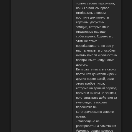
только своего персонажа,
но Вы в полном праве
отобразить в своем
постинге для полноты
картины, допустим,
эмоции, которые явно
отразились на лице
собеседника. Однако и с
этим не стоит
перебарщивать: не все у
нас телепаты, и способны
читать мысли и полностью
воспринимать ощущения
другого;
Вы можете писать в своих
постингах действия и речи
других персонажей, если
этого требует игра,
которые на данный период
времени ни кем не заняты,
но отыгрывать действия за
уже существующего
персонажа вы
категорически не имеете
права;
- Запрещено не
реагировать на замечания
Администрации, которое