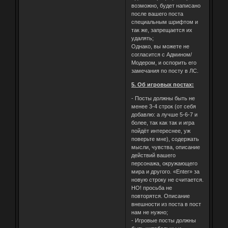
возможно, будет написано
после вашего поста
специальным шрифтом и
так же, запрещается их
удалять;
Однако, вы можете не
согласится с Админом/
Модером, и оспорить его
замечания по посту в ЛС.
5. Об игровых постах:
- Посты должны быть не
менее 3-4 строк (от себя
добавлю: а лучше 5-6-7 и
более, так как так и игра
пойдёт интереснее, уж
поверьте мне), содержать
мысли, чувства, описание
действий вашего
персонажа, окружающего
мира и другого. «Enter» за
новую строку не считается.
НО! просьба не
повторятся. Описание
внешности из поста в пост
нам не нужно;
- Игровые посты должны