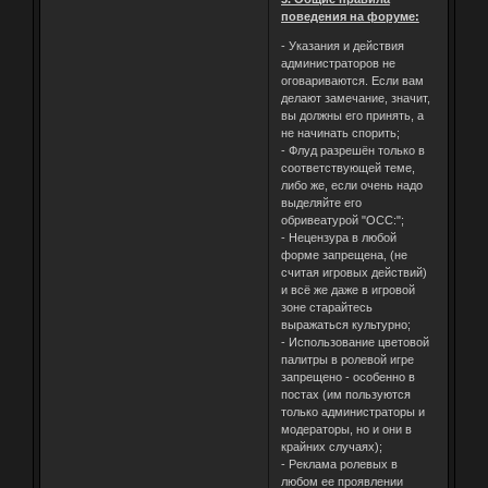
поведения на форуме:
- Указания и действия
администраторов не
оговариваются. Если вам
делают замечание, значит,
вы должны его принять, а
не начинать спорить;
- Флуд разрешён только в
соответствующей теме,
либо же, если очень надо
выделяйте его
обривеатурой "ОСС:";
- Нецензура в любой
форме запрещена, (не
считая игровых действий)
и всё же даже в игровой
зоне старайтесь
выражаться культурно;
- Использование цветовой
палитры в ролевой игре
запрещено - особенно в
постах (им пользуются
только администраторы и
модераторы, но и они в
крайних случаях);
- Реклама ролевых в
любом ее проявлении