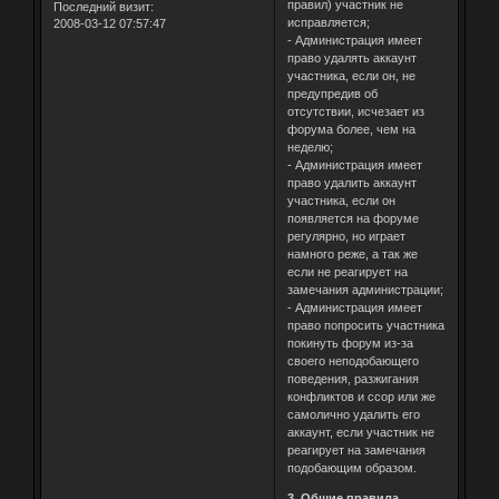
правил) участник не
Последний визит:
исправляется;
2008-03-12 07:57:47
- Администрация имеет
право удалять аккаунт
участника, если он, не
предупредив об
отсутствии, исчезает из
форума более, чем на
неделю;
- Администрация имеет
право удалить аккаунт
участника, если он
появляется на форуме
регулярно, но играет
намного реже, а так же
если не реагирует на
замечания администрации;
- Администрация имеет
право попросить участника
покинуть форум из-за
своего неподобающего
поведения, разжигания
конфликтов и ссор или же
самолично удалить его
аккаунт, если участник не
реагирует на замечания
подобающим образом.
3. Общие правила